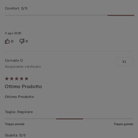
Comfort
:
5/5
4 ago 2026
0
0
Corrado D
XL
Acquirente verificato
Valutato
Ottimo Prodotto
5
su
Ottimo Prodotto
5
Taglia
:
Regolare
Troppo piccola
Troppo grande
Qualità
:
5/5