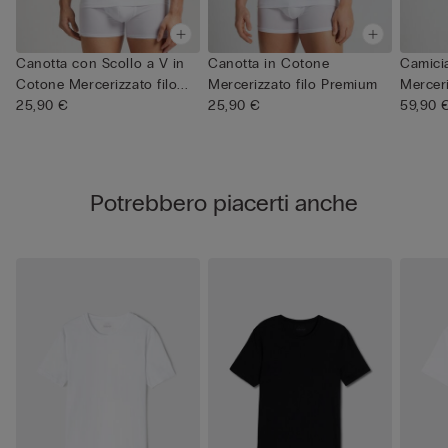
Canotta con Scollo a V in
Canotta in Cotone
Camici
Cotone Mercerizzato filo...
Mercerizzato filo Premium
Mercer
25,90 €
25,90 €
filo P...
59,90 
Potrebbero piacerti anche