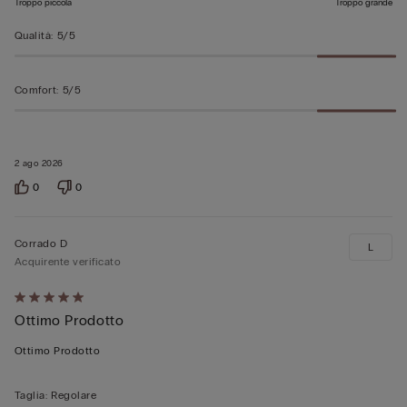
Troppo piccola
Troppo grande
Qualità
:
5/5
Comfort
:
5/5
2 ago 2026
0
0
Corrado D
L
Acquirente verificato
Valutato
Ottimo Prodotto
5
su
Ottimo Prodotto
5
Taglia
:
Regolare