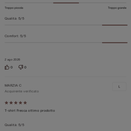
Troppo piccola
Troppo grande
Qualità
:
5/5
Comfort
:
5/5
2 ago 2026
0
0
MARZIA C
L
Acquirente verificato
Valutato
5
T-shirt Fresca ottimo prodotto
su
5
Qualità
:
5/5