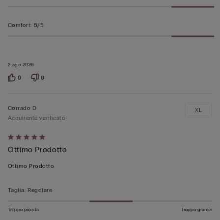
Comfort
:
5/5
2 ago 2026
0
0
Corrado D
XL
Acquirente verificato
Valutato
Ottimo Prodotto
5
su
Ottimo Prodotto
5
Taglia
:
Regolare
Troppo piccola
Troppo grande