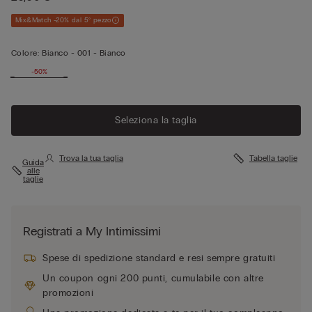
Mix&Match -20% dal 5° pezzo
Colore:
Bianco -
001 - Bianco
-50%
Vedi di
meno
Seleziona la taglia
Trova la tua taglia
Tabella taglie
Guida
alle
taglie
Registrati a My Intimissimi
Spese di spedizione standard e resi sempre gratuiti
Un coupon ogni 200 punti, cumulabile con altre
promozioni