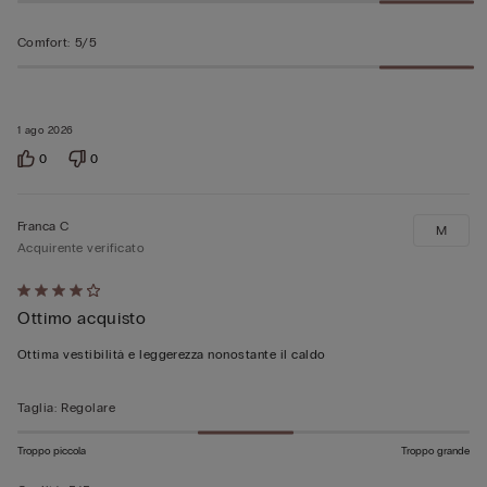
Comfort
:
5/5
1 ago 2026
0
0
Franca C
M
Acquirente verificato
Valutato
Ottimo acquisto
4
su
Ottima vestibilità e leggerezza nonostante il caldo
5
Taglia
:
Regolare
Troppo piccola
Troppo grande