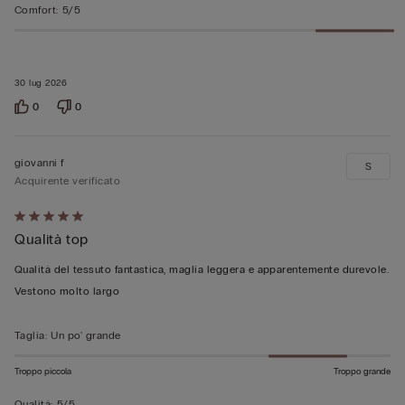
Comfort
:
5/5
30 lug 2026
0
0
giovanni f
S
Acquirente verificato
Valutato
Qualità top
5
su
Qualità del tessuto fantastica, maglia leggera e apparentemente durevole.
5
Vestono molto largo
Taglia
:
Un po' grande
Troppo piccola
Troppo grande
Qualità
:
5/5