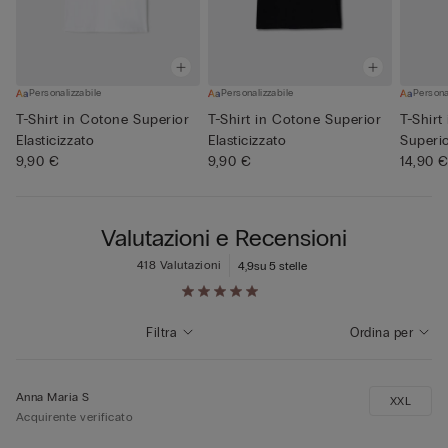
Personalizzabile
Personalizzabile
Persona
T-Shirt in Cotone Superior
T-Shirt in Cotone Superior
T-Shirt
Elasticizzato
Elasticizzato
Superi
9,90 €
9,90 €
14,90 
Valutazioni e Recensioni
418 Valutazioni
4,9
su 5 stelle
Filtra
Ordina per
Anna Maria S
XXL
Acquirente verificato