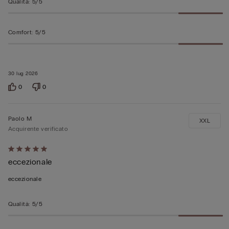
Qualità
:
5/5
Comfort
:
5/5
30 lug 2026
0
0
Paolo M
XXL
Acquirente verificato
Valutato
eccezionale
5
su
eccezionale
5
Qualità
:
5/5