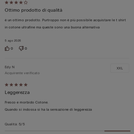
Valutato
Ottimo prodotto di qualità
4
su
è un ottimo prodotto. Purtroppo non è più possibile acquistare le t shirt
5
in cotone ultrafine ma queste sono una buona alternativa
5 ago 2026
0
0
Edy N
XXL
Acquirente verificato
Valutato
Leggerezza
5
su
Fresco e morbido Cotone.
5
Quando si indossa si ha la sensazione di leggerezza
Qualità
:
5/5