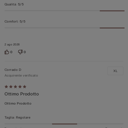
Qualità
:
5/5
Comfort
:
5/5
2 ago 2026
0
0
Corrado D
XL
Acquirente verificato
Valutato
Ottimo Prodotto
5
su
Ottimo Prodotto
5
Taglia
:
Regolare