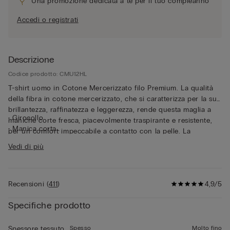
Una promozione dedicata a te per il tuo compleanno
Accedi o registrati
Descrizione
Codice prodotto: CMU12HL
T-shirt uomo in Cotone Mercerizzato filo Premium. La qualità
della fibra in cotone mercerizzato, che si caratterizza per la sua
brillantezza, raffinatezza e leggerezza, rende questa maglia a
• Girocollo
maniche corte fresca, piacevolmente traspirante e resistente,
• Manica corta
per un comfort impeccabile a contatto con la pelle. La
• Vestibilità regular
vestibilità regular accompagna il corpo con naturalezza.
Vedi di più
• 100% cotone
Pensata per chi ricerca qualità e funzionalità, questa t-shirt in
• Il modello è alto 185 cm e indossa la taglia L
leggero cotone mercerizzato unisce raffinatezza e praticità,
risultando ideale sia come t-shirt per un look casual senza
Recensioni
(
411
)
4,9/5
rinunciare ad eleganza e stile, sia sotto ad una giacca per un
look curato e confortevole.
Specifiche prodotto
Spesso
Molto fino
Spessore tessuto