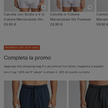
Canotta con Scollo a V in
Canotta in Cotone
Camici
Cotone Mercerizzato filo...
Mercerizzato filo Premium
Mercer
25,90 €
25,90 €
filo P...
59,90 
Mix&Match -20% dal 5° pezzo
Completa la promo
Aggiungi alla shopping bag 5 o più articoli tra intimo, maglieria e pigiami
con il tag "-20% dal 5° pezzo" e ottieni il -20% di sconto su tutto.