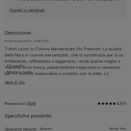
Accedi o registrati
Descrizione
Codice prodotto: CMU12HL
T-shirt uomo in Cotone Mercerizzato filo Premium. La qualità
della fibra in cotone mercerizzato, che si caratterizza per la sua
brillantezza, raffinatezza e leggerezza, rende questa maglia a
• Girocollo
maniche corte fresca, piacevolmente traspirante e resistente,
• Manica corta
per un comfort impeccabile a contatto con la pelle. La
• Vestibilità regular
vestibilità regular accompagna il corpo con naturalezza.
Vedi di più
• 100% cotone
Pensata per chi ricerca qualità e funzionalità, questa t-shirt in
• Il modello è alto 185 cm e indossa la taglia L
leggero cotone mercerizzato unisce raffinatezza e praticità,
risultando ideale sia come t-shirt per un look casual senza
Recensioni
(
409
)
4,9/5
rinunciare ad eleganza e stile, sia sotto ad una giacca per un
look curato e confortevole.
Specifiche prodotto
Spesso
Molto fino
Spessore tessuto