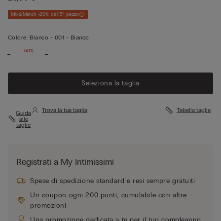
Mix&Match -20% dal 5° pezzo
Colore:
Bianco -
001 - Bianco
-50%
Vedi di
più
Seleziona la taglia
Trova la tua taglia
Tabella taglie
Guida
alle
taglie
Registrati a My Intimissimi
Spese di spedizione standard e resi sempre gratuiti
Un coupon ogni 200 punti, cumulabile con altre
promozioni
Una promozione dedicata a te per il tuo compleanno