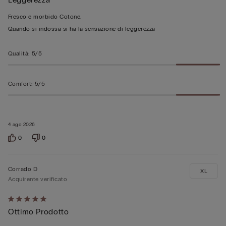
5
su
Fresco e morbido Cotone.
5
Quando si indossa si ha la sensazione di leggerezza
Qualità
:
5/5
Comfort
:
5/5
4 ago 2026
0
0
Corrado D
XL
Acquirente verificato
Valutato
Ottimo Prodotto
5
su