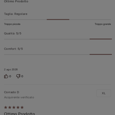
Ottimo Prodotto
5
Taglia
:
Regolare
Troppo piccola
Troppo grande
Qualità
:
5/5
Comfort
:
5/5
2 ago 2026
0
0
Corrado D
XL
Acquirente verificato
Valutato
Ottimo Prodotto
5