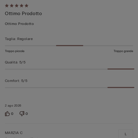
Valutato
Ottimo Prodotto
5
su
Ottimo Prodotto
5
Taglia
:
Regolare
Troppo piccola
Troppo grande
Qualità
:
5/5
Comfort
:
5/5
2 ago 2026
0
0
MARZIA C
L