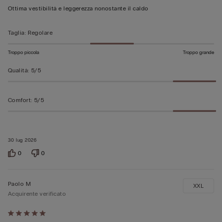
su
Ottima vestibilità e leggerezza nonostante il caldo
5
Taglia
:
Regolare
Troppo piccola
Troppo grande
Qualità
:
5/5
Comfort
:
5/5
30 lug 2026
0
0
Paolo M
XXL
Acquirente verificato
Valutato