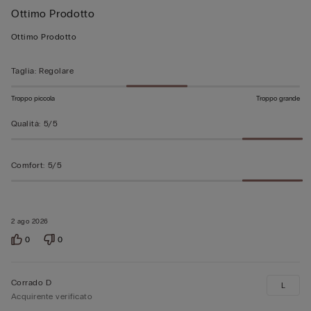
Ottimo Prodotto
5
su
Ottimo Prodotto
5
Taglia
:
Regolare
Troppo piccola
Troppo grande
Qualità
:
5/5
Comfort
:
5/5
2 ago 2026
0
0
Corrado D
L
Acquirente verificato