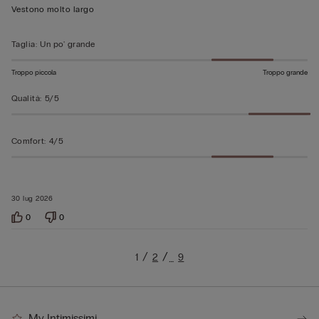
5
Vestono molto largo
Taglia
:
Un po' grande
Troppo piccola
Troppo grande
Qualità
:
5/5
Comfort
:
4/5
30 lug 2026
0
0
1
2
9
…
My Intimissimi