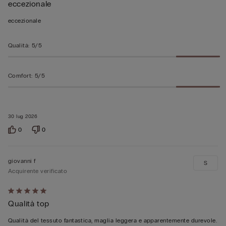
eccezionale
5
su
eccezionale
5
Qualità
:
5/5
Comfort
:
5/5
30 lug 2026
0
0
giovanni f
S
Acquirente verificato
Valutato
Qualità top
5
su
Qualità del tessuto fantastica, maglia leggera e apparentemente durevole.