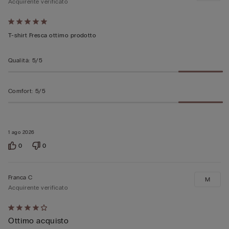
Acquirente verificato
Valutato
5
T-shirt Fresca ottimo prodotto
su
5
Qualità
:
5/5
Comfort
:
5/5
1 ago 2026
0
0
Franca C
M
Acquirente verificato
Valutato
Ottimo acquisto
4