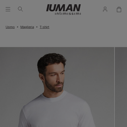
Uomo
Maglieria
T-shirt