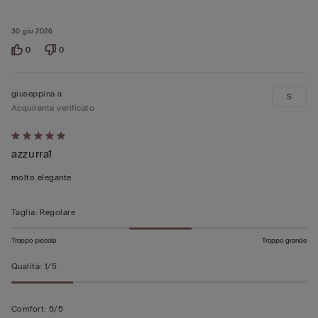
30 giu 2026
0
0
giuseppina a
S
Acquirente verificato
Valutato
azzurra1
5
su
molto elegante
5
Taglia
:
Regolare
Troppo piccola
Troppo grande
Qualità
:
1/5
Comfort
:
5/5