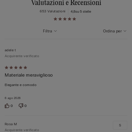
Valutazioni e Recensioni
653 Valutazioni
4,8
su 5 stelle
Filtra
Ordina per
adele t
Acquirente verificato
Valutato
Materiale meraviglioso
5
su
Elegante e comodo
5
6 ago 2026
0
0
Rosa M
S
Acquirente verificato