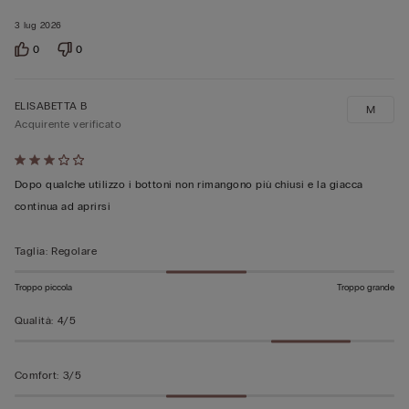
5
3 lug 2026
0
0
ELISABETTA B
M
Acquirente verificato
Valutato
3
Dopo qualche utilizzo i bottoni non rimangono più chiusi e la giacca
su
continua ad aprirsi
5
Taglia
:
Regolare
Troppo piccola
Troppo grande
Qualità
:
4/5
Comfort
:
3/5