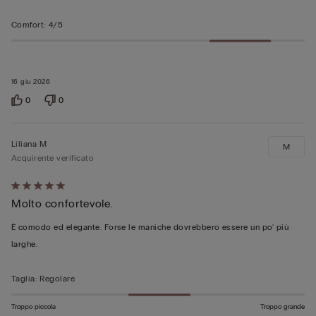
Comfort
:
4/5
16 giu 2026
0
0
Liliana M
M
Acquirente verificato
Valutato
Molto confortevole.
5
su
È comodo ed elegante. Forse le maniche dovrebbero essere un po' più
5
larghe.
Taglia
:
Regolare
Troppo piccola
Troppo grande