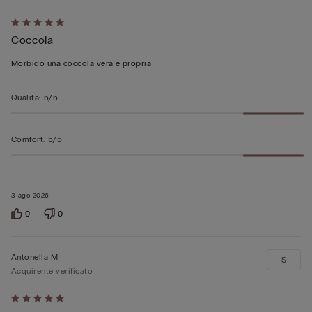
Valutato
Coccola
5
su
Morbido una coccola vera e propria
5
Qualità
:
5/5
Comfort
:
5/5
3 ago 2026
0
0
Antonella M
S
Acquirente verificato
Valutato