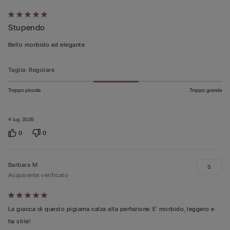
Valutato
Stupendo
5
su
Bello morbido ed elegante
5
Taglia
:
Regolare
Troppo piccola
Troppo grande
4 lug 2026
0
0
Barbara M
S
Acquirente verificato
Valutato
5
La giacca di questo pigiama calza alla perfezione. E' morbido, leggero e
su
ha stile!