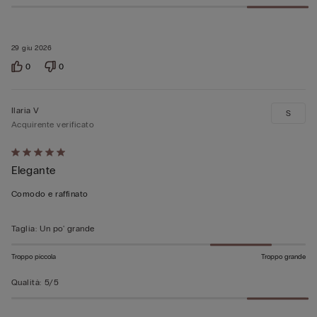
29 giu 2026
0
0
Ilaria V
S
Acquirente verificato
Valutato
Elegante
5
su
Comodo e raffinato
5
Taglia
:
Un po' grande
Troppo piccola
Troppo grande
Qualità
:
5/5