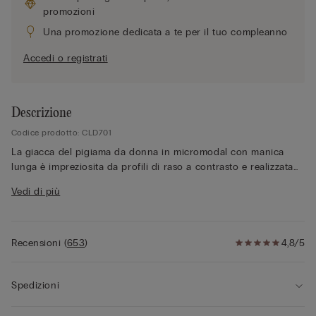
promozioni
Una promozione dedicata a te per il tuo compleanno
Accedi o registrati
Descrizione
Codice prodotto: CLD701
La giacca del pigiama da donna in micromodal con manica
lunga è impreziosita da profili di raso a contrasto e realizzata
in tessuto di qualità che garantisce delicatezza sulla pelle. La
Vedi di più
chiusura frontale con bottoni e il taglio raffinato rendono
questo capo ideale come pigiama elegante da donna, da
abbinare ai pantaloni della collezione per creare un coordinato
comodo e alla moda.
Recensioni
(
653
)
4,8/5
Spedizioni