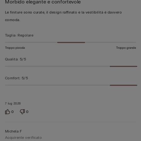
Morbido elegante e confortevole
5
su
Le finiture sono curate, il design raffinato e la vestibilità è davvero
5
comoda.
Taglia
:
Regolare
Troppo piccola
Troppo grande
Qualità
:
5/5
Comfort
:
5/5
7 lug 2026
0
0
Michela F
Acquirente verificato