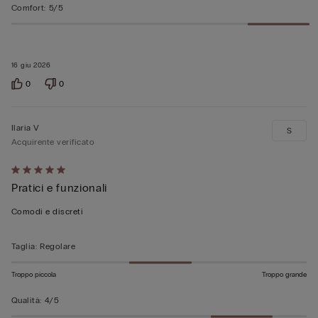
Comfort
:
5/5
16 giu 2026
0
0
Ilaria V
S
Acquirente verificato
Valutato
Pratici e funzionali
5
su
Comodi e discreti
5
Taglia
:
Regolare
Troppo piccola
Troppo grande
Qualità
:
4/5