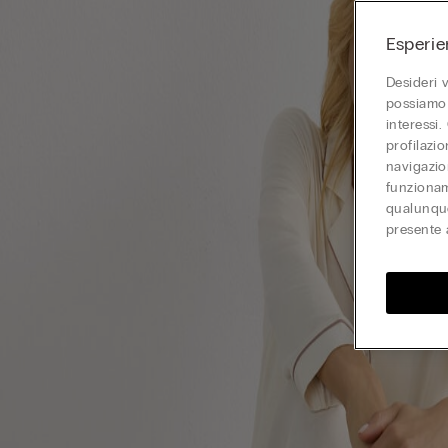
Esperie
Desideri 
possiamo 
interessi.
profilazi
navigazion
funzionam
qualunque
presente 