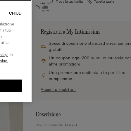
Trova la tua taglia
Tabella taglie
Guida
alle
taglie
CHIUDI
ilazione
 i tuoi
Registrati a My Intimissimi
i
ai la
Spese di spedizione standard e resi sempr
gratuiti
licy.
In
Un coupon ogni 200 punti, cumulabile co
okie
,
altre promozioni
Una promozione dedicata a te per il tuo
compleanno
Accedi o registrati
Descrizione
Codice prodotto: PDL701