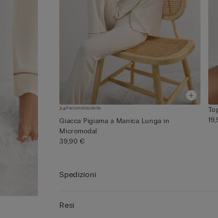
Personalizzabile
To
19
Giacca Pigiama a Manica Lunga in
Micromodal
39,90 €
Spedizioni
Resi