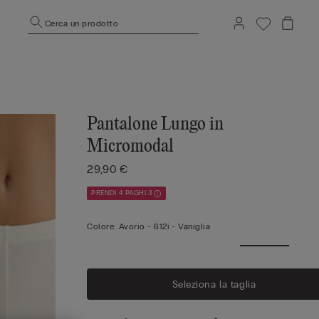
Cerca un prodotto
Pantalone Lungo in
Micromodal
29,90 €
PRENDI 4 PAGHI 3
Colore:
Avorio -
612i - Vaniglia
Seleziona la taglia