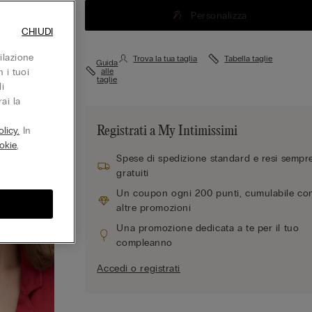
Personalizza
CHIUDI
ilazione
Trova la tua taglia
Tabella taglie
Guida
 i tuoi
alle
taglie
i
ai la
Registrati a My Intimissimi
licy.
In
okie
,
Spese di spedizione standard e resi sempr
gratuiti
Un coupon ogni 200 punti, cumulabile co
altre promozioni
Una promozione dedicata a te per il tuo
compleanno
Accedi o registrati