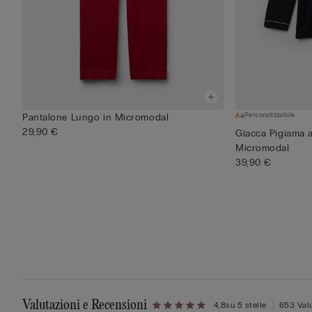
Personalizzabile
Pantalone Lungo in Micromodal
29,90 €
Giacca Pigiama 
Micromodal
39,90 €
Valutazioni e Recensioni
4,8
su 5 stelle
653 Valu