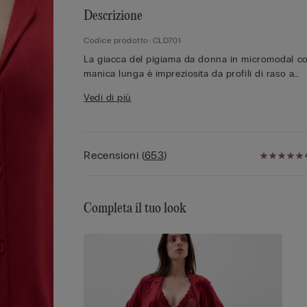
Descrizione
Codice prodotto: CLD701
La giacca del pigiama da donna in micromodal c
manica lunga è impreziosita da profili di raso a
contrasto e realizzata in tessuto di qualità che
Vedi di più
garantisce delicatezza sulla pelle. La chiusura fro
con bottoni e il taglio raffinato rendono questo 
ideale come pigiama elegante da donna, da abbi
ai pantaloni della collezione per creare un coord
Recensioni
(
653
)
comodo e alla moda.
Completa il tuo look