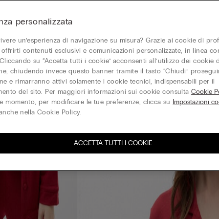
nza personalizzata
vivere un’esperienza di navigazione su misura? Grazie ai cookie di prof
offrirti contenuti esclusivi e comunicazioni personalizzate, in linea con
 Cliccando su “Accetta tutti i cookie” acconsenti all’utilizzo dei cookie d
one, chiudendo invece questo banner tramite il tasto “Chiudi” proseguir
e e rimarranno attivi solamente i cookie tecnici, indispensabili per il
ento del sito. Per maggiori informazioni sui cookie consulta
Cookie Po
 momento, per modificare le tue preferenze, clicca su
Impostazioni co
anche nella Cookie Policy.
ACCETTA TUTTI I COOKIE