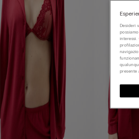
Esperie
Desideri 
possiamo 
interessi.
profilazi
navigazion
funzionam
qualunque
presente 