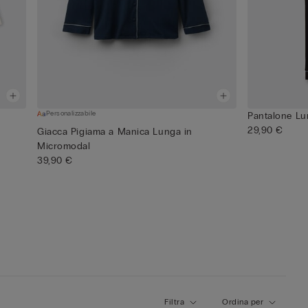
Personalizzabile
Pantalone Lu
29,90 €
Giacca Pigiama a Manica Lunga in
Micromodal
39,90 €
Filtra
Ordina per