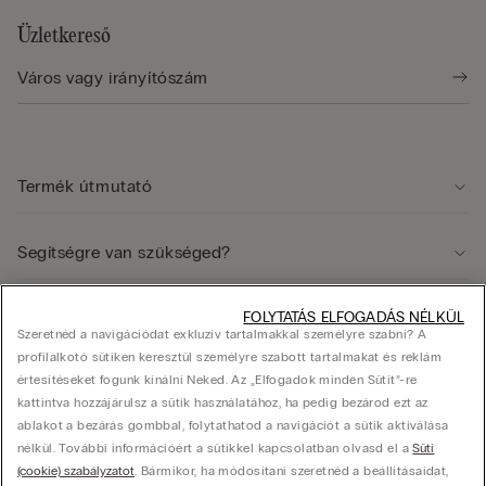
Üzletkereső
Termék útmutató
Segítségre van szükséged?
FOLYTATÁS ELFOGADÁS NÉLKÜL
Jogi terület
Szeretnéd a navigációdat exkluzív tartalmakkal személyre szabni? A
profilalkotó sütiken keresztül személyre szabott tartalmakat és reklám
értesítéseket fogunk kínálni Neked. Az „Elfogadok minden Sütit”-re
Vállalat
kattintva hozzájárulsz a sütik használatához, ha pedig bezárod ezt az
ablakot a bezárás gombbal, folytathatod a navigációt a sütik aktiválása
nélkül. További információért a sütikkel kapcsolatban olvasd el a
Süti
(cookie) szabályzatot
. Bármikor, ha módosítani szeretnéd a beállításaidat,