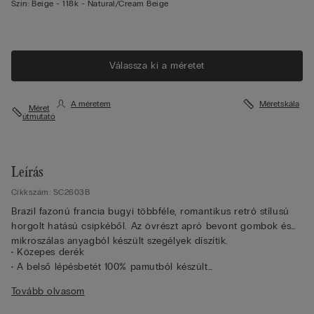
Szín:
Beige -
118k - Natural/cream Beige
Válassza ki a méretet
A méretem
Méretskála
Méret
útmutató
Leírás
Cikkszám: SC2603B
Brazil fazonú francia bugyi többféle, romantikus retró stílusú
horgolt hatású csipkéből. Az övrészt apró bevont gombok és
mikroszálas anyagból készült szegélyek díszítik.
• Közepes derék
• A belső lépésbetét 100% pamutból készült
• Testhezálló fazon
Tovább olvasom
• A modell 175 cm magas és S-es méretet visel