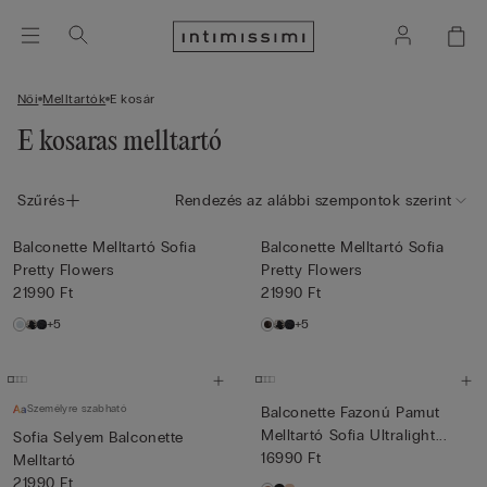
Női
Melltartók
E kosár
E kosaras melltartó
Szűrés
Rendezés az alábbi szempontok szerint
Balconette Melltartó Sofia
Balconette Melltartó Sofia
Pretty Flowers
Pretty Flowers
21990 Ft
21990 Ft
+5
+5
Személyre szabható
Balconette Fazonú Pamut
Melltartó Sofia Ultralight...
Sofia Selyem Balconette
16990 Ft
Melltartó
21990 Ft