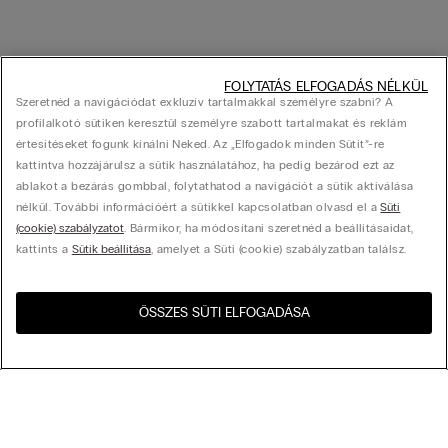
FOLYTATÁS ELFOGADÁS NÉLKÜL
Szeretnéd a navigációdat exkluzív tartalmakkal személyre szabni? A
profilalkotó sütiken keresztül személyre szabott tartalmakat és reklám
értesítéseket fogunk kínálni Neked. Az „Elfogadok minden Sütit”-re
kattintva hozzájárulsz a sütik használatához, ha pedig bezárod ezt az
ablakot a bezárás gombbal, folytathatod a navigációt a sütik aktiválása
nélkül. További információért a sütikkel kapcsolatban olvasd el a
Süti
(cookie) szabályzatot
. Bármikor, ha módosítani szeretnéd a beállításaidat,
kattints a
Sütik beállítása
, amelyet a Süti (cookie) szabályzatban találsz.
ÖSSZES SÜTI ELFOGADÁSA
Látogasd meg az országod
United States
webshopját!
Rendezés az alábbi szempontok szerint
Legnépszerűbbek