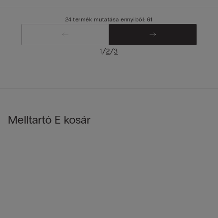
24 termék mutatása ennyiből: 61
/
/
1
2
3
Melltartó E kosár