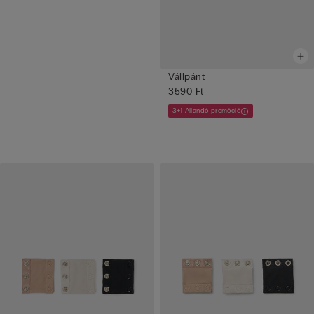
Vállpánt
3590 Ft
3+1 Állandó promóció