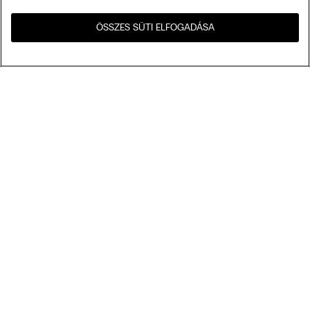
ÖSSZES SÜTI ELFOGADÁSA
Látogasd meg az országod
United States
webshopját!
Rendezés az alábbi szempontok szerint
Legnépszerűbbek
Csökkenő ár
My Intimissimi
Növekvő ár
Legújabb előre
Ajándékkártya
Fenntarthatóság