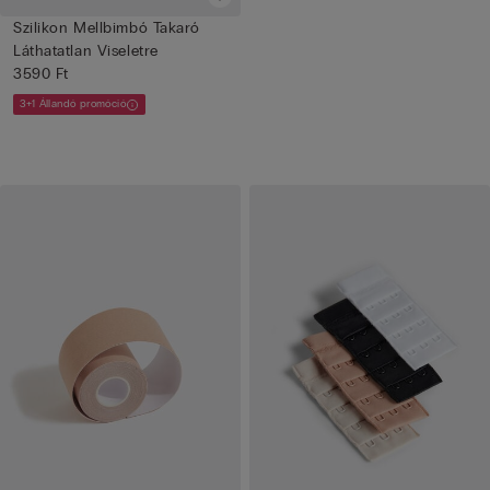
Szilikon Mellbimbó Takaró
Láthatatlan Viseletre
3590 Ft
3+1 Állandó promóció