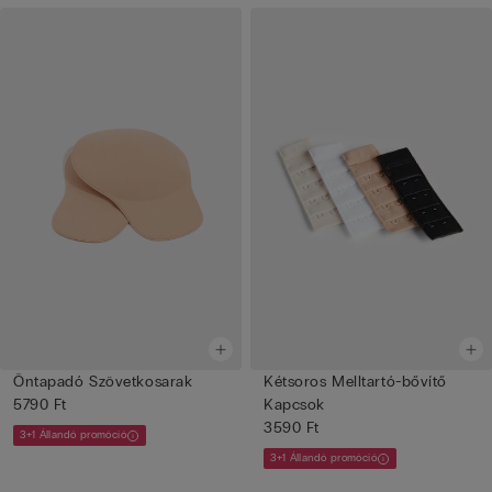
Öntapadó Szövetkosarak
Kétsoros Melltartó-bővítő
5790 Ft
Kapcsok
3590 Ft
3+1 Állandó promóció
3+1 Állandó promóció