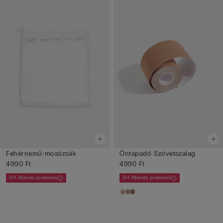
Fehérnemű-mosózsák
Öntapadó Szövetszalag
4990 Ft
4990 Ft
3+1 Állandó promóció
3+1 Állandó promóció