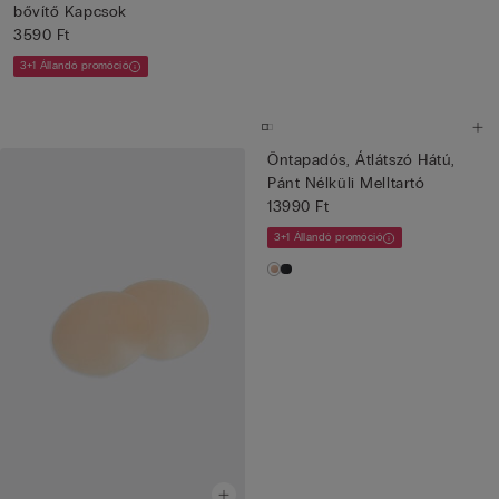
bővítő Kapcsok
3590 Ft
3+1 Állandó promóció
Öntapadós, Átlátszó Hátú,
Pánt Nélküli Melltartó
13990 Ft
3+1 Állandó promóció