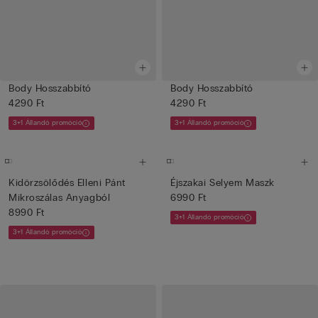
Body Hosszabbító
Body Hosszabbító
4290 Ft
4290 Ft
3+1 Állandó promóció
3+1 Állandó promóció
Kidörzsölődés Elleni Pánt
Éjszakai Selyem Maszk
Mikroszálas Anyagból
6990 Ft
8990 Ft
3+1 Állandó promóció
3+1 Állandó promóció