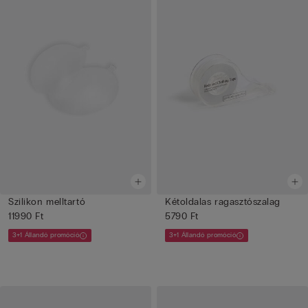
Szilikon melltartó
Kétoldalas ragasztószalag
11990 Ft
5790 Ft
3+1 Állandó promóció
3+1 Állandó promóció