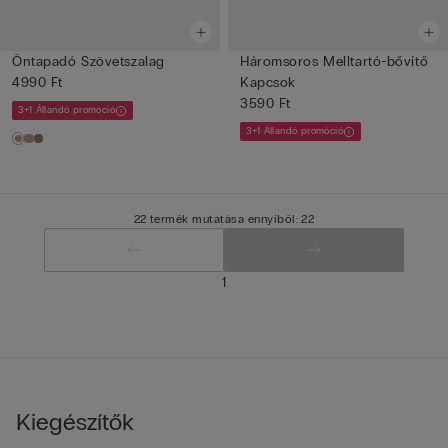
Öntapadó Szövetszalag
Háromsoros Melltartó-bővítő
4990 Ft
Kapcsok
3590 Ft
3+1 Állandó promóció
3+1 Állandó promóció
22 termék mutatása ennyiből: 22
1
Kiegészítők