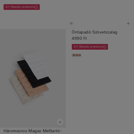
3+1 Állandó promóció
Öntapadó Szövetszalag
4990 Ft
3+1 Állandó promóció
Háromsoros Magas Melltartó-