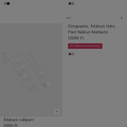
Öntapadós, Átlátszó Hátú,
Pánt Nélküli Melltartó
13990 Ft
3+1 Állandó promóció
Átlátszó vállpánt
3590 Ft