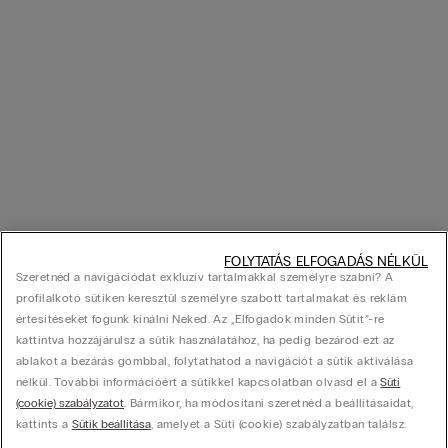
FOLYTATÁS ELFOGADÁS NÉLKÜL
Szeretnéd a navigációdat exkluzív tartalmakkal személyre szabni? A
profilalkotó sütiken keresztül személyre szabott tartalmakat és reklám
értesítéseket fogunk kínálni Neked. Az „Elfogadok minden Sütit”-re
kattintva hozzájárulsz a sütik használatához, ha pedig bezárod ezt az
ablakot a bezárás gombbal, folytathatod a navigációt a sütik aktiválása
nélkül. További információért a sütikkel kapcsolatban olvasd el a
Süti
(cookie) szabályzatot
. Bármikor, ha módosítani szeretnéd a beállításaidat,
kattints a
Sütik beállítása
, amelyet a Süti (cookie) szabályzatban találsz.