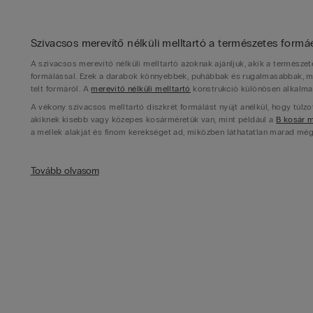
Szivacsos merevítő nélküli melltartó a természetes formá
A szivacsos merevítő nélküli melltartó azoknak ajánljuk, akik a termész
formálással. Ezek a darabok könnyebbek, puhábbak és rugalmasabbak, mi
telt formáról. A
merevítő nélküli melltartó
konstrukció különösen alkalma
A vékony szivacsos melltartó diszkrét formálást nyújt anélkül, hogy túlz
akiknek kisebb vagy közepes kosárméretük van, mint például a
B kosár m
a mellek alakját és finom kerekséget ad, miközben láthatatlan marad még 
Vastag szivacsos melltartó a látványos dekoltázsért
Tovább olvasom
Ha igazán látványos hatásra vágysz, a vastag szivacsos melltartó jelentő
azoknak a hölgyeknek, akik szeretnék optikailag növelni kebleik méretét 
nagyobbnak mutatja a melleket, hanem feljebb is emeli őket, így teltebb
A
push-up melltartó
kategóriánk a legintenzívebb emelő hatást nyújtja a
szuper push-up darabok akár két kosármérettel is nagyobbnak láttathatjá
feltűnő megjelenésre vágysz. A szivacs az alsó részen vastagabb, hogy al
Szivacsos melltartó merevítővel a stabil tartásért
A szivacsos melltartó merevítővel készült változatai egyesítik a formálás
támasztékot nyújt, míg a szivacs betét gondoskodik a kerek, telt formáró