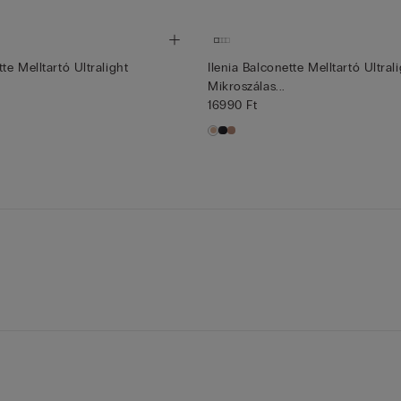
tte Melltartó Ultralight
Ilenia Balconette Melltartó Ultral
Mikroszálas...
16990 Ft