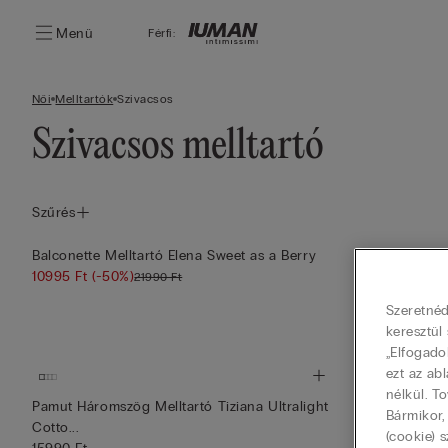
Menü
Férfi:
Női
Melltartók
Szivacsos
Szivacsos melltartó
Szűrés
Balconette Melltartó Elena Sweet as a Berry
Balconette Mel
10995 Ft
(-50%)
21990 Ft
21990 Ft
Szeretnéd
keresztül
„Elfogado
ezt az ab
nélkül. T
Pamut Háromszög Melltartó Tiziana Ultralight
Brassière Mel
Bármikor,
Cotto...
16990 Ft
(cookie) s