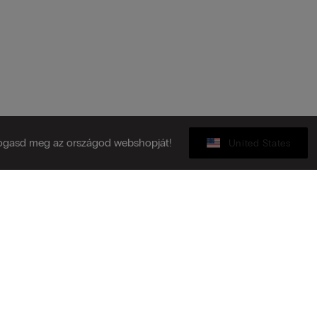
ogasd meg az országod webshopját!
United States
Ajándékkártya