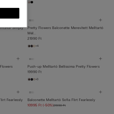
intával Simply
Pretty Flowers Balconette Merevített Melltartó
Mél...
21990 Ft
+4
 Flowers
Push-up Melltartó Bellissima Pretty Flowers
19990 Ft
+3
irt Fearlessly
Balconette Melltartó Sofia Flirt Fearlessly
10995 Ft
(-50%)
21990 Ft