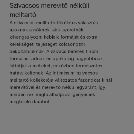
Szivacsos merevítő nélküli
melltartó
A szivacsos melltartó tökéletes választás
azoknak a nőknek, akik szeretnék
kihangsúlyozni kebleik formáját és extra
kerekséget, teljeséget kölcsönözni
dekoltázsuknak. A szivacs betétek finom
formálást adnak és optikailag nagyobbnak
láttatják a melleket, miközben természetes
hatást keltenek. Az Intimissimi szivacsos
melltartó kollekciója változatos fazonokat kínál
merevítővel és merevítő nélkül egyaránt, így
minden nő megtalálhatja az igényeinek
megfelelő darabot.