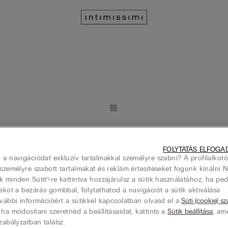
ltartó Elena Invisible Touch
Szivacsos Háromszög Melltartó I
21990 Ft
FOLYTATÁS ELFOGA
 a navigációdat exkluzív tartalmakkal személyre szabni? A profilalkotó
 személyre szabott tartalmakat és reklám értesítéseket fogunk kínálni 
k minden Sütit”-re kattintva hozzájárulsz a sütik használatához, ha pe
lakot a bezárás gombbal, folytathatod a navigációt a sütik aktiválása
ovábbi információért a sütikkel kapcsolatban olvasd el a
Süti (cookie) s
ltartó Aria Mikroszálas Anyagból
Brassière Melltartó Aria Mikrosz
 ha módosítani szeretnéd a beállításaidat, kattints a
Sütik beállítása
, am
16990 Ft
zabályzatban találsz.