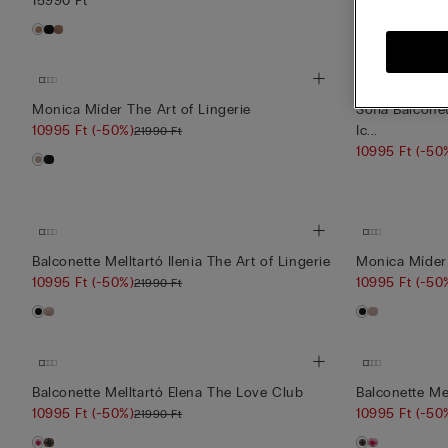
15990 Ft
+1
Monica Míder The Art of Lingerie
Sofia Balconet
10995 Ft
(-50%)
Ic...
21990 Ft
10995 Ft
(-50
Balconette Melltartó Ilenia The Art of Lingerie
Monica Míder 
10995 Ft
(-50%)
10995 Ft
(-50
21990 Ft
Balconette Melltartó Elena The Love Club
Balconette Me
10995 Ft
(-50%)
10995 Ft
(-50
21990 Ft