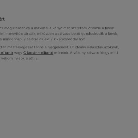
ért
etes megjelenést és a maximális kényelmet szeretnék ötvözni a finom
nt merevítős társaik, miközben a szivacs betét gondoskodik a kerek,
s mindennapi viseletre és aktív kikapcsolódáshoz.
ottan mesterségessé tenné a megjelenést. Ez ideális választás azoknak,
elltartó
vagy
C kosár melltartó
méretek. A vékony szivacs kiegyenlíti
vékony felsők alatt is.
s térfogatnövelést biztosít. Ezek a darabok különösen ajánlottak
és kihívóbb dekoltázst kialakítani. A vastag szivacs nemcsak
, kerekebb formát teremt.
 vastag szivacs és a speciális szabásminta kombinációjával. Ezek a
k a melleket, és tökéletesek különleges alkalmakra, amikor igazán
ulról nyomja fel a melleket és spektákuláris dekoltázst hozzon létre.
 előnyeit a biztos tartással. A
merevítős melltartó
szerkezet stabil
l. Ez az ideális kombináció nagyobb kosárméretek esetén, ahol a tartás