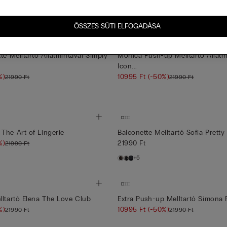
+1
ÖSSZES SÜTI ELFOGADÁSA
te Melltartó Állatmintával Simply
Monica Push-up Melltartó Állatm
Icon...
%)
10995 Ft
(-50%)
21990 Ft
21990 Ft
The Art of Lingerie
Balconette Melltartó Sofia Pretty
%)
21990 Ft
21990 Ft
+5
lltartó Elena The Love Club
Extra Push-up Melltartó Simona Fl
%)
10995 Ft
(-50%)
21990 Ft
21990 Ft