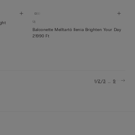
Új
ight
Balconette Melltartó Ilenia Brighten Your Day
21990 Ft
/
/
...
1
2
3
9