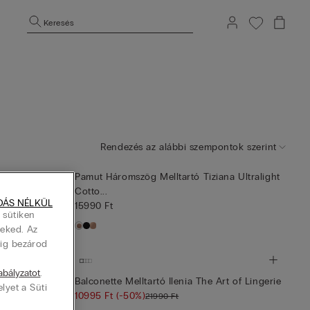
Keresés
Rendezés az alábbi szempontok szerint
nvisible Touch
Pamut Háromszög Melltartó Tiziana Ultralight
Cotto...
DÁS NÉLKÜL
15990 Ft
 sütiken
Neked. Az
dig bezárod
zabályzatot
.
álas Anyagból
Balconette Melltartó Ilenia The Art of Lingerie
elyet a Süti
10995 Ft
(-50%)
21990 Ft