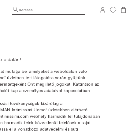
Keresés
o oldalán!
kat mutatja be, amelyeket a weboldalon való
o” üzletben tett látogatása során gyűjtünk.
érintettjeként Önt megillető jogokat. Kattintson az
ációt kap a személyes adataival kapcsolatban.
ozási tevékenységek kizárólag a
IUMAN Intimissimi Uomo” üzletekben elérhető
intimissimi.com webhely harmadik fél tulajdonában
 harmadik felek közvetlenül felelősek a saját
assa el a vonatkozó adatvédelmi és süti