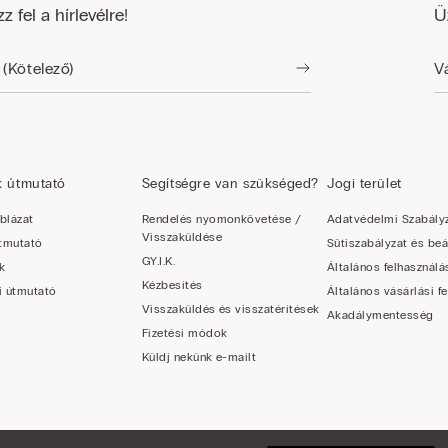
zz fel a hírlevélre!
Ü
k útmutató
Segítségre van szükséged?
Jogi terület
blázat
Rendelés nyomonkövetése /
Adatvédelmi Szabály
Visszaküldése
útmutató
Sütiszabályzat és beá
GY.I.K.
k
Általános felhasználás
Kézbesítés
i útmutató
Általános vásárlási fe
Visszaküldés és visszatérítések
Akadálymentesség
Fizetési módok
Küldj nekünk e-mailt