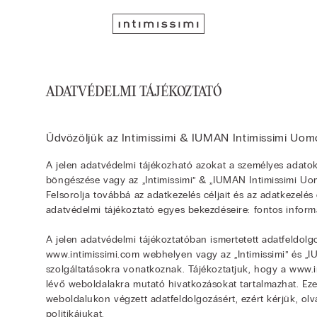
ADATVÉDELMI TÁJÉKOZTATÓ
Üdvözöljük az Intimissimi & IUMAN Intimissimi Uom
A jelen adatvédelmi tájékozható azokat a személyes adato
böngészése vagy az „Intimissimi” & „IUMAN Intimissimi Uom
Felsorolja továbbá az adatkezelés céljait és az adatkezelés 
adatvédelmi tájékoztató egyes bekezdéseire: fontos inform
A jelen adatvédelmi tájékoztatóban ismertetett adatfeldolg
www.intimissimi.com webhelyen vagy az „Intimissimi” és „
szolgáltatásokra vonatkoznak. Tájékoztatjuk, hogy a www.
lévő weboldalakra mutató hivatkozásokat tartalmazhat. Ezen
weboldalukon végzett adatfeldolgozásért, ezért kérjük, olv
politikájukat.