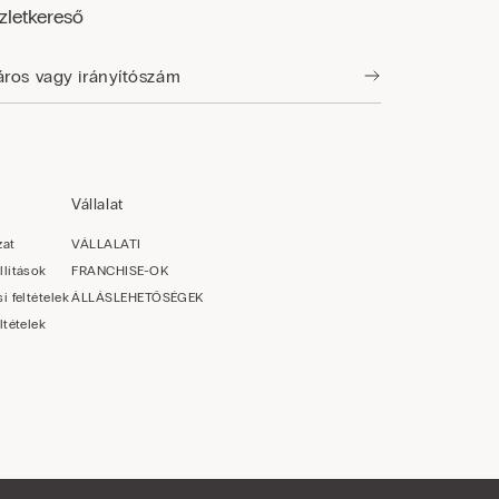
zletkereső
Vállalat
zat
VÁLLALATI
llítások
FRANCHISE-OK
i feltételek
ÁLLÁSLEHETŐSÉGEK
ltételek