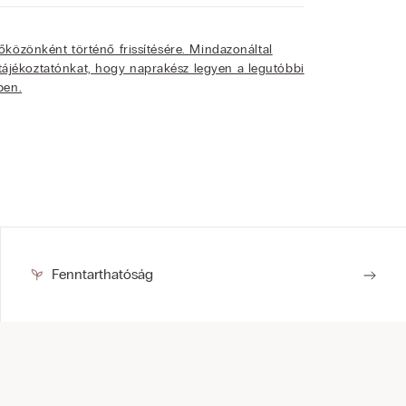
dőközönként történő frissítésére. Mindazonáltal
tájékoztatónkat, hogy naprakész legyen a legutóbbi
ben.
Fenntarthatóság