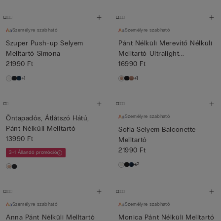
Személyre szabható
Személyre szabható
Szuper Push-up Selyem
Pánt Nélküli Merevítő Nélküli
Melltartó Simona
Melltartó Ultralight...
21990 Ft
16990 Ft
+1
+1
Személyre szabható
Öntapadós, Átlátszó Hátú,
Pánt Nélküli Melltartó
Sofia Selyem Balconette
13990 Ft
Melltartó
21990 Ft
3+1 Állandó promóció
+2
Személyre szabható
Személyre szabható
Anna Pánt Nélküli Melltartó
Monica Pánt Nélküli Melltartó