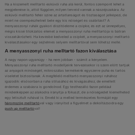
Ha a kiszemelt melltartó esküvői ruha alá kerül, fontos szempont lehet a
megjelenése is, attól függően, milyen terveid vannak a nászéjszakára. Az
esküvői melltartó fehér színe az ártatlanságot és tisztaságot jelképezi, de
miért ne csempészhetnél bele egy kis nőiséget és csábítást? A
menyasszonyi ruhák gyakori díszítőeleme a csipke, és ezt az ünnepélyes,
mégis kissé titokzatos elemet a menyasszonyi ruha melltartója is bátran
visszatükrözheti. Ha kevésbé kedveled a csipkét, a menyasszonyi melltartó
kiválasztásakor egy sejtelmes selyem melltartóval sem lőhetsz mellé.
A menyasszonyi ruha melltartó fazon kiválasztása
A nagy napon ugyanúgy - ha nem jobban - számít a kényelem.
Menyasszonyi ruha melltartó modelljeink tervezésekor is szem előtt tartjuk
az anyagok minőségét, mikroszálas termékeink egyszerre puha és tartós
viseletet biztosítanak. A megfelelő melltartó menyasszonyi ruhához
igazodik: elsősorban a ruha stílusához és kivágásához, de emellett
érdemes a szabásra is gondolnod. Egy testhezálló fazon például
mindenképpen az alakodra irányítja a fókuszt, de a nőiségedet kiemelheted
egy letisztult ruhával is. Emeld ki a melled természetes formáját egy
háromszög melltartó
val vagy irányítsd a figyelmet a dekoltázsodra egy
push up melltartó
val!