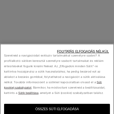
FOLYTATÁS ELFOGADÁS NÉLKÜL
Szeretnéd a navigációdat exkluzív tartalmakkal személyre szabni? A
profilalkotó sütiken keresztül személyre szabott tartalmakat és reklám
értesítéseket fogunk kínálni Neked. Az „Elfogadok minden Sütit”-re
kattintva hozzájárulsz a sütik használatához, ha pedig bezárod ezt az
ablakot a bezárás gombbal, folytathatod a navigációt a sütik aktiválása
nélkül. További információért a sütikkel kapcsolatban olvasd el a
Süti
(cookie) szabályzatot
. Bármikor, ha módosítani szeretnéd a beállításaidat,
kattints a
Sütik beállítása
, amelyet a Süti (cookie) szabályzatban találsz.
ÖSSZES SÜTI ELFOGADÁSA
Látogasd meg az országod