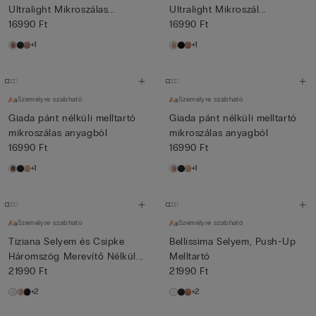
Ultralight Mikroszálas...
Ultralight Mikroszál...
16990 Ft
16990 Ft
+1
+1
Személyre szabható
Személyre szabható
Giada pánt nélküli melltartó
Giada pánt nélküli melltartó
mikroszálas anyagból
mikroszálas anyagból
16990 Ft
16990 Ft
+1
+1
Személyre szabható
Személyre szabható
Tiziana Selyem és Csipke
Bellissima Selyem, Push-Up
Háromszög Merevítő Nélkül...
Melltartó
21990 Ft
21990 Ft
+2
+2