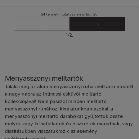
24 termék mutatása ennyiből: 25
/
1
2
Menyasszonyi melltartók
Találd meg az álom menyasszonyi ruha melltartó modellt
a nagy napra az Intimissi esküvői melltartó
kollekciójával! Nem passzol minden melltartó
menyasszonyi ruhához, kínálatunkban azokat a
menyasszonyi melltartó darabokat gyűjtöttük össze,
melyek vagy láthatatlanok és diszkrétek maradnak, vagy
díszítésükben visszatükrözik az esemény
emlékezetességét.