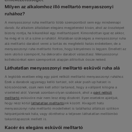
Milyen az alkalomhoz illő melltartó menyasszonyi
ruhához?
A menyasszonyi ruha melltartó több szempontból sem egy mindennapi
darab. Az alkalom általában elegáns megjelenést kíván, ahol az összképet
bizony rontja, ha kikandikál egy melltartópánt. Kimondottan igaz ez akkor,
ha még el is üt a színe a ruhától. Általában szükséges a menyasszonyi ruha
alá melltartó darabot venni a tartás és megfelelő hatás érdekében, de a
menyasszonyi ruha melltartó fontos, hogy kényelmes is legyen. Emellett az
sem utolsó szempont, ha dekoratív darabot választasz. Menyasszonyi
kollekciónkat ezen szempontok alapján állítottuk össze neked.
Láthatatlan menyasszonyi melltartó esküvői ruha alá
A legtöbb esetben elég egy pánt nélküli melltartó menyasszonyi ruhához.
Ezek a darabok ugyanúgy kellő tartást, sőt akár push up hatást is
kölcsönöznek, csak nem kell attól tartanod, hogy a vállpánt kilógna a
viseleted alól. Vannak azonban olyan szabások, ahol a
pánt nélküli
melltartó
esküvőre már nem lesz elég diszkrét. Ilyen esetekre ajánljuk,
hogy nézz kötül
láthatatlan melltartó
ink között. Kivágott hátú
menyasszonyi ruha melltartó modelleket is találhatsz átlátszó szilikon
hátpántjainknak hála, vagy dönthetsz a teljesen láthatatlan mellbimbó
takarótapaszok mellett is.
Kacér és elegáns esküvői melltartó