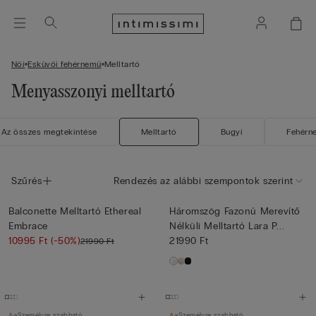
Női
Esküvői fehérnemű
Melltartó
Menyasszonyi melltartó
Az összes megtekintése
Melltartó
Bugyi
Fehérn
Szűrés
Rendezés az alábbi szempontok szerint
Balconette Melltartó Ethereal
Háromszög Fazonú Merevítő
Embrace
Nélküli Melltartó Lara P...
10995 Ft
(-50%)
21990 Ft
21990 Ft
Személyre szabható
Személyre szabható