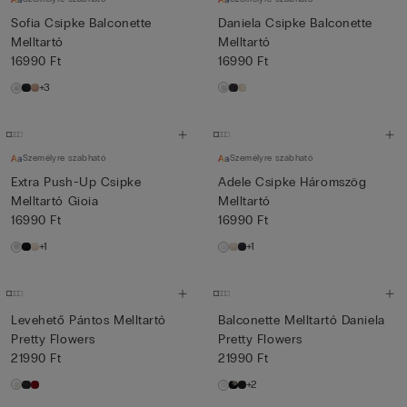
Sofia Csipke Balconette
Daniela Csipke Balconette
Melltartó
Melltartó
16990 Ft
16990 Ft
+3
Személyre szabható
Személyre szabható
Extra Push-Up Csipke
Adele Csipke Háromszög
Melltartó Gioia
Melltartó
16990 Ft
16990 Ft
+1
+1
Levehető Pántos Melltartó
Balconette Melltartó Daniela
Pretty Flowers
Pretty Flowers
21990 Ft
21990 Ft
+2