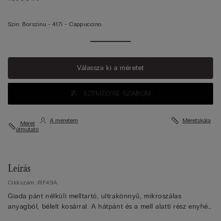
Szín:
Borszínu -
417i - Cappuccino
Válassza ki a méretet
SZEMÉLYRE SZABOM
A méretem
Méretskála
Méret
útmutató
Leírás
Cikkszám: RIF49A
Giada pánt nélküli melltartó, ultrakönnyű, mikroszálas
anyagból, bélelt kosárral. A hátpánt és a mell alatti rész enyhén
szilikonizált anyagból van, hogy biztosítsa a tökéletes tapadást,