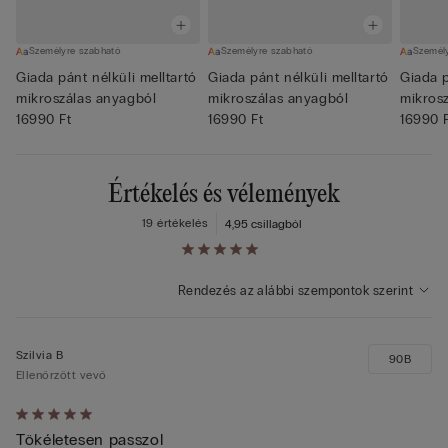
Személyre szabható
Személyre szabható
Személ
Giada pánt nélküli melltartó
Giada pánt nélküli melltartó
Giada p
mikroszálas anyagból
mikroszálas anyagból
mikros
16990 Ft
16990 Ft
16990 
Értékelés és vélemények
19 értékelés
4,9
5 csillagból
Rendezés az alábbi szempontok szerint
Szilvia B
90B
Ellenőrzött vevő
Értékelés:
Tökéletesen passzol
5/5