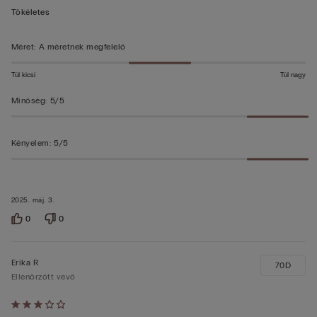
5/5
Tökéletes
Méret
:
A méretnek megfelelő
Túl kicsi
Túl nagy
Minőség
:
5/5
Kényelem
:
5/5
2025. máj. 3.
0
0
Erika R
70D
Ellenőrzött vevő
Értékelés: