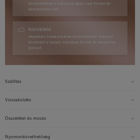
köszönhetően a mikroszál egész nap frissen és
kényelmesen tart.
Körülölelő
Megfelelő kialakításának köszönhetően, finoman
körülöleli a tested, miközben formál és kényelmet
biztosít.
Szállítás
Visszaküldés
Összetétel és mosás
Nyomonkövethetőség