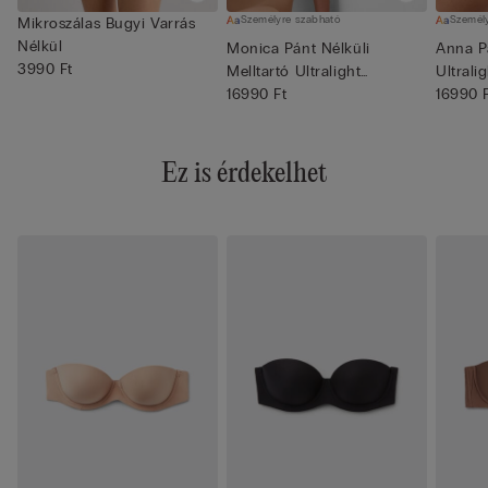
Személyre szabható
Személ
Mikroszálas Bugyi Varrás
Nélkül
Monica Pánt Nélküli
Anna Pá
3990 Ft
Melltartó Ultralight
Ultrali
Mikroszál...
16990 Ft
16990 
Ez is érdekelhet