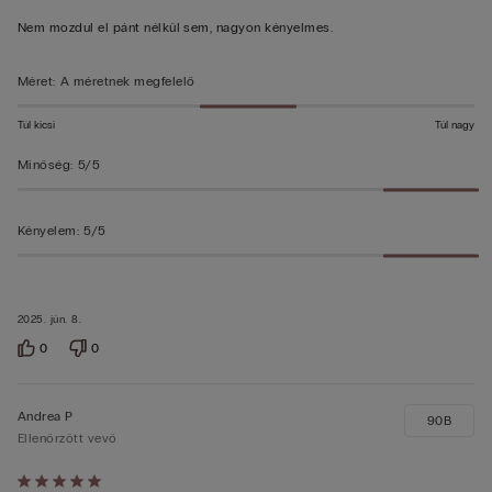
Nem mozdul el pánt nélkül sem, nagyon kényelmes.
Méret
:
A méretnek megfelelő
Túl kicsi
Túl nagy
Minőség
:
5/5
Kényelem
:
5/5
2025. jún. 8.
0
0
Andrea P
90B
Ellenőrzött vevő
Értékelés: