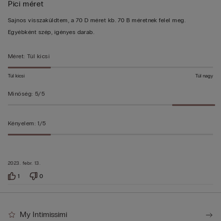
Pici méret
3/5
Sajnos visszaküldtem, a 70 D méret kb. 70 B méretnek felel meg.
Egyébként szép, igényes darab.
Méret
:
Túl kicsi
Túl kicsi
Túl nagy
Minőség
:
5/5
Kényelem
:
1/5
2023. febr. 13.
1
0
My Intimissimi