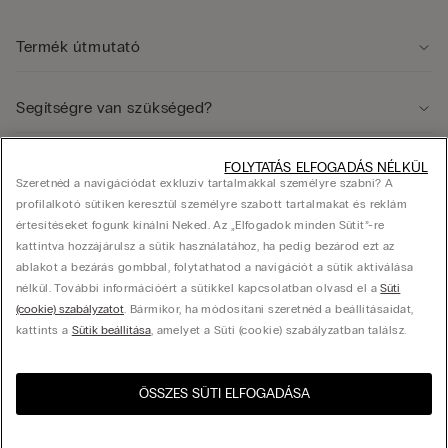
Termék útmutató
Segítségre van szükséged?
FOLYTATÁS ELFOGADÁS NÉLKÜL
Jogi terület
Szeretnéd a navigációdat exkluzív tartalmakkal személyre szabni? A
profilalkotó sütiken keresztül személyre szabott tartalmakat és reklám
értesítéseket fogunk kínálni Neked. Az „Elfogadok minden Sütit”-re
Vállalat
kattintva hozzájárulsz a sütik használatához, ha pedig bezárod ezt az
ablakot a bezárás gombbal, folytathatod a navigációt a sütik aktiválása
nélkül. További információért a sütikkel kapcsolatban olvasd el a
Süti
(cookie) szabályzatot
. Bármikor, ha módosítani szeretnéd a beállításaidat,
© Calzedonia Hungary Kft., HU-1082, Budapest, Futó utca 47-53. Adószám: 25416433-
kattints a
Sütik beállítása
, amelyet a Süti (cookie) szabályzatban találsz.
2-42, hello@intimissimi.com
ÖSSZES SÜTI ELFOGADÁSA
Válassza ki a méretet
Látogasd meg az országod
United States
webshopját!
Magyarország
Magyar