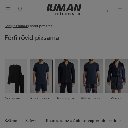
Férfi
Pizsamák
Rövid pizsama
Férfi rövid pizsama
Az összes me
Rövid pizsam
Hosszú pizsa
Állítsd össze
Köntös
gtekintése
a
ma
pizsamádat
Szűrés
Szövet
Rendezés az alábbi szempontok szerint