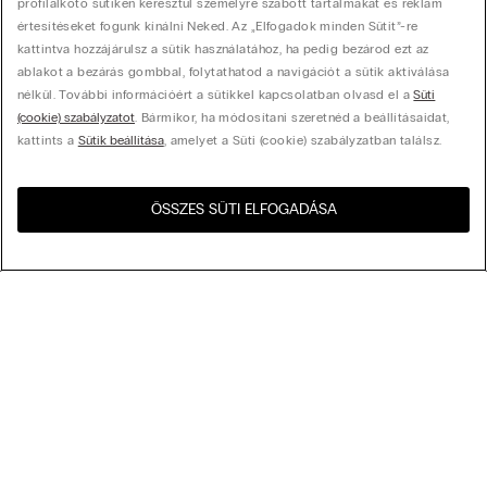
profilalkotó sütiken keresztül személyre szabott tartalmakat és reklám
értesítéseket fogunk kínálni Neked. Az „Elfogadok minden Sütit”-re
kattintva hozzájárulsz a sütik használatához, ha pedig bezárod ezt az
ablakot a bezárás gombbal, folytathatod a navigációt a sütik aktiválása
nélkül. További információért a sütikkel kapcsolatban olvasd el a
Süti
(cookie) szabályzatot
. Bármikor, ha módosítani szeretnéd a beállításaidat,
kattints a
Sütik beállítása
, amelyet a Süti (cookie) szabályzatban találsz.
ÖSSZES SÜTI ELFOGADÁSA
Látogasd meg az országod
United States
webshopját!
Rendezés az alábbi szempontok szerint
Legnépszerűbbek
Csökkenő ár
My Intimissimi
Növekvő ár
Legújabb előre