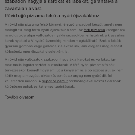
szabadon hagyja a karokat és lábakat, garantálva a
zavartalan alvást.
Rövid ujjú pizsama felső a nyári éjszakákhoz
A rövid ujjú pizsama felső könnyű, lélegző anyagból készül, amely nem
melegít túl még forró nyári éjszakákon sem. Az
férfi pizsama
kategóriánk
rövid ujjú darabjai változatos nyakkivágásokban érhetők el: a klasszikus
kerek nyaktól a V nyakú fazonokig minden megtalálható. Ezek a felsők
gyakran gombos vagy galléros kialakításúak, ami elegáns megjelenést
kölcsönöz még éjszakai viseletként is.
A rövid ujjú változatok szabadon hagyják a karokat és vállakat, így
maximális légáteresztést biztosítanak. A férfi nyári pizsama felsők
tervezésekor kiemelt figyelem jut a kényelemre: a bő szabású ujjak nem
kötik meg a mozgást alvás közben és az anyag nem gyűrődik fel
kellemetlen módon. A
Superior pamut
technológiával készült darabok
különösen puhák és kellemes tapintásúak.
Rövid pizsama nadrág a mozgásszabadságért
Tovább olvasom
A rövid pizsama nadrág egyik legnagyobb előnye, hogy szabadon hagyja a
lábakat és így kellemes hűvösséget biztosít meleg éjszakákon. A nyári
pizsama nadrágok változatos hosszúságban érhetők el: a combközépig érő
változatoktól a térdig érő bermuda fazonokig minden megtalálható a
választékunkban. Ezek a darabok laza szabásúak, így nem kötik meg a
mozgást és kényelmes alvást garantálnak még nyugtalan alvóknak is.