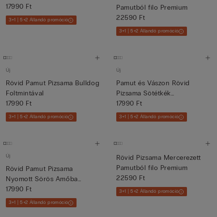
Krémszín...
17990 Ft
Pamutból filo Premium
22590 Ft
3+1 | 5+2 Állandó promóció
3+1 | 5+2 Állandó promóció
Új
Új
Rövid Pamut Pizsama Bulldog
Pamut és Vászon Rövid
Foltmintával
Pizsama Sötétkék
17990 Ft
Hajszálcsík...
17990 Ft
3+1 | 5+2 Állandó promóció
3+1 | 5+2 Állandó promóció
Új
Rövid Pizsama Mercerezett
Pamutból filo Premium
Rövid Pamut Pizsama
22590 Ft
Nyomott Sörös Amőba
Mintával
17990 Ft
3+1 | 5+2 Állandó promóció
3+1 | 5+2 Állandó promóció