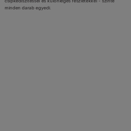
csipkedíszítéssel és különleges részletekkel - szinte
minden darab egyedi.