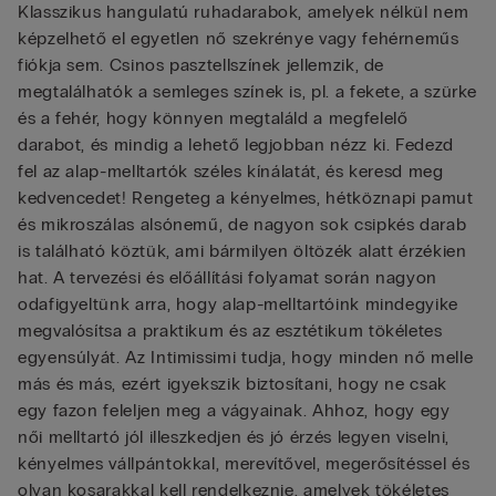
Klasszikus hangulatú ruhadarabok, amelyek nélkül nem
képzelhető el egyetlen nő szekrénye vagy fehérneműs
fiókja sem. Csinos pasztellszínek jellemzik, de
megtalálhatók a semleges színek is, pl. a fekete, a szürke
és a fehér, hogy könnyen megtaláld a megfelelő
darabot, és mindig a lehető legjobban nézz ki. Fedezd
fel az alap-melltartók széles kínálatát, és keresd meg
kedvencedet! Rengeteg a kényelmes, hétköznapi pamut
és mikroszálas alsónemű, de nagyon sok csipkés darab
is található köztük, ami bármilyen öltözék alatt érzékien
hat. A tervezési és előállítási folyamat során nagyon
odafigyeltünk arra, hogy alap-melltartóink mindegyike
megvalósítsa a praktikum és az esztétikum tökéletes
egyensúlyát. Az Intimissimi tudja, hogy minden nő melle
más és más, ezért igyekszik biztosítani, hogy ne csak
egy fazon feleljen meg a vágyainak. Ahhoz, hogy egy
női melltartó jól illeszkedjen és jó érzés legyen viselni,
kényelmes vállpántokkal, merevítővel, megerősítéssel és
olyan kosarakkal kell rendelkeznie, amelyek tökéletes