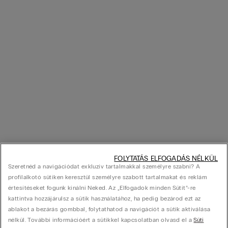
FOLYTATÁS ELFOGADÁS NÉLKÜL
Szeretnéd a navigációdat exkluzív tartalmakkal személyre szabni? A
profilalkotó sütiken keresztül személyre szabott tartalmakat és reklám
értesítéseket fogunk kínálni Neked. Az „Elfogadok minden Sütit”-re
kattintva hozzájárulsz a sütik használatához, ha pedig bezárod ezt az
ablakot a bezárás gombbal, folytathatod a navigációt a sütik aktiválása
nélkül. További információért a sütikkel kapcsolatban olvasd el a
Süti