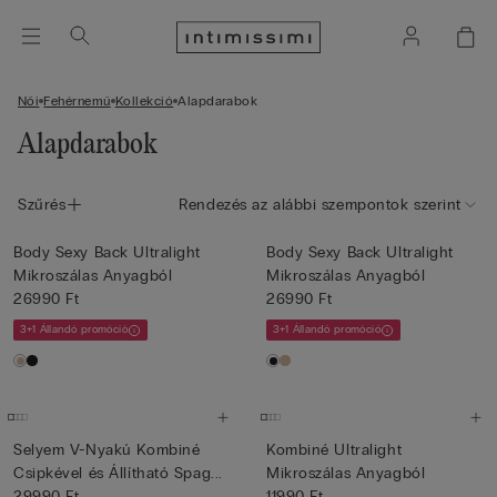
Női
Fehérnemű
Kollekció
Alapdarabok
Alapdarabok
Szűrés
Rendezés az alábbi szempontok szerint
Body Sexy Back Ultralight
Body Sexy Back Ultralight
Mikroszálas Anyagból
Mikroszálas Anyagból
26990 Ft
26990 Ft
3+1 Állandó promóció
3+1 Állandó promóció
Selyem V-Nyakú Kombiné
Kombiné Ultralight
Csipkével és Állítható Spag...
Mikroszálas Anyagból
29990 Ft
11990 Ft