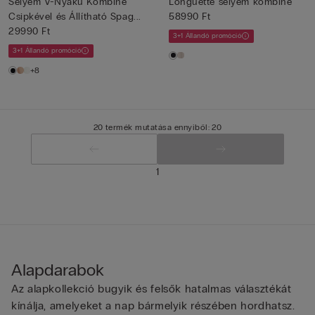
Selyem V-Nyakú Kombiné
Longuette selyem kombiné
Csipkével és Állítható Spag...
58990 Ft
29990 Ft
3+1 Állandó promóció
3+1 Állandó promóció
+8
20 termék mutatása ennyiből: 20
1
Alapdarabok
Az alapkollekció bugyik és felsők hatalmas választékát
kínálja, amelyeket a nap bármelyik részében hordhatsz.