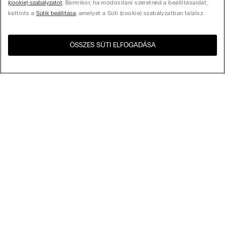
(cookie) szabályzatot
. Bármikor, ha módosítani szeretnéd a beállításaidat,
kattints a
Sütik beállítása
, amelyet a Süti (cookie) szabályzatban találsz.
ÖSSZES SÜTI ELFOGADÁSA
Látogasd meg az országod
United States
webshopját!
Rendezés az alábbi szempontok szerint
Legnépszerűbbek
Csökkenő ár
My Intimissimi
Növekvő ár
Legújabb előre
Ajándékkártya
Fenntarthatóság