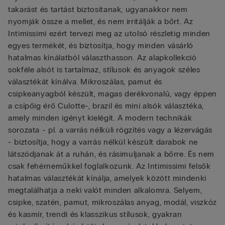
takarást és tartást biztosítanak, ugyanakkor nem
nyomják össze a mellet, és nem irritálják a bőrt. Az
Intimissimi ezért tervezi meg az utolsó részletig minden
egyes termékét, és biztosítja, hogy minden vásárló
hatalmas kínálatból választhasson. Az alapkollekció
sokféle alsót is tartalmaz, stílusok és anyagok széles
választékát kínálva. Mikroszálas, pamut és
csipkeanyagból készült, magas derékvonalú, vagy éppen
a csípőig érő Culotte-, brazil és mini alsók választéka,
amely minden igényt kielégít. A modern technikák
sorozata - pl. a varrás nélküli rögzítés vagy a lézervágás
- biztosítja, hogy a varrás nélkül készült darabok ne
látszódjanak át a ruhán, és rásimuljanak a bőrre. És nem
csak fehérneműkkel foglalkozunk. Az Intimissimi felsők
hatalmas választékát kínálja, amelyek között mindenki
megtalálhatja a neki valót minden alkalomra. Selyem,
csipke, szatén, pamut, mikroszálas anyag, modál, viszkóz
és kasmír, trendi és klasszikus stílusok, gyakran