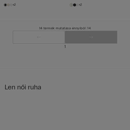
+2
+2
14 termék mutatása ennyiből: 14
1
Len női ruha