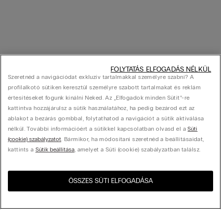
FOLYTATÁS ELFOGADÁS NÉLKÜL
Szeretnéd a navigációdat exkluzív tartalmakkal személyre szabni? A
profilalkotó sütiken keresztül személyre szabott tartalmakat és reklám
értesítéseket fogunk kínálni Neked. Az „Elfogadok minden Sütit”-re
kattintva hozzájárulsz a sütik használatához, ha pedig bezárod ezt az
ablakot a bezárás gombbal, folytathatod a navigációt a sütik aktiválása
nélkül. További információért a sütikkel kapcsolatban olvasd el a
Süti
(cookie) szabályzatot
. Bármikor, ha módosítani szeretnéd a beállításaidat,
kattints a
Sütik beállítása
, amelyet a Süti (cookie) szabályzatban találsz.
ÖSSZES SÜTI ELFOGADÁSA
Látogasd meg az országod
United States
webshopját!