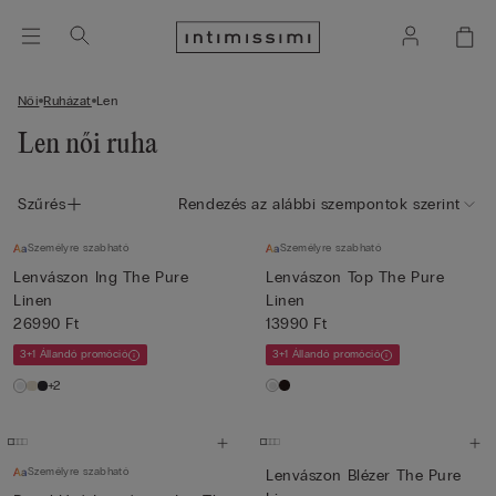
Női
Ruházat
Len
Len női ruha
Szűrés
Rendezés az alábbi szempontok szerint
Személyre szabható
Személyre szabható
Lenvászon Ing The Pure
Lenvászon Top The Pure
Linen
Linen
26990 Ft
13990 Ft
3+1 Állandó promóció
3+1 Állandó promóció
+2
Személyre szabható
Lenvászon Blézer The Pure