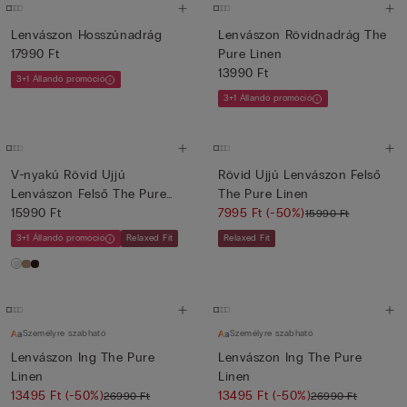
Lenvászon Hosszúnadrág
Lenvászon Rövidnadrág The
17990 Ft
Pure Linen
13990 Ft
3+1 Állandó promóció
3+1 Állandó promóció
V-nyakú Rövid Ujjú
Rövid Ujjú Lenvászon Felső
Lenvászon Felső The Pure
The Pure Linen
Linen
15990 Ft
7995 Ft
(-50%)
15990 Ft
3+1 Állandó promóció
Relaxed Fit
Relaxed Fit
Személyre szabható
Személyre szabható
Lenvászon Ing The Pure
Lenvászon Ing The Pure
Linen
Linen
13495 Ft
(-50%)
13495 Ft
(-50%)
26990 Ft
26990 Ft