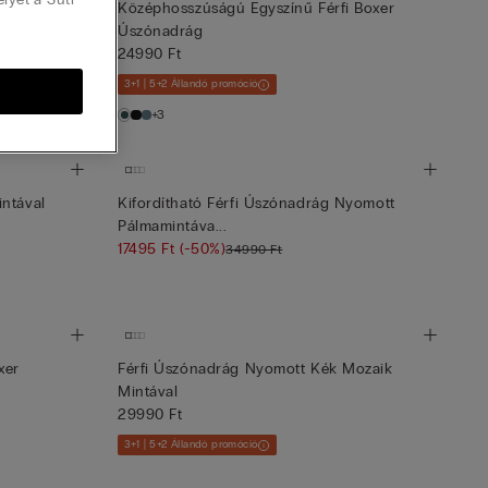
Fehér
Középhosszúságú Egyszínű Férfi Boxer
Úszónadrág
24990 Ft
3+1 | 5+2 Állandó promóció
+3
ntával
Kifordítható Férfi Úszónadrág Nyomott
Pálmamintáva...
17495 Ft
(-50%)
34990 Ft
xer
Férfi Úszónadrág Nyomott Kék Mozaik
Mintával
29990 Ft
3+1 | 5+2 Állandó promóció