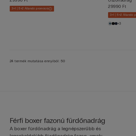
29990 Ft
Úszónadrág
29990 Ft
3+1 | 5+2 Állandó promóció
3+1 | 5+2 Állandó 
+3
24 termék mutatása ennyiből: 50
Férfi boxer fazonú fürdőnadrág
A boxer fürdőnadrág a legnépszerűbb és
legsokoldalúbb fürdőnadrág fazon, amely