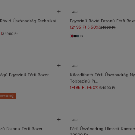
 Rövid Úszónadrág Technikai
Egyszínű Rövid Fazonú Férfi Bo
12495 Ft
(-50%)
24990 Ft
%)
34990 Ft
+3
gú Egyszínű Férfi Boxer
Kifordítható Férfi Úszónadrág N
Többszínű Pi...
17495 Ft
(-50%)
34990 Ft
promóció
zú Fazonú Férfi Boxer
Férfi Úszónadrág Hímzett Kacsam