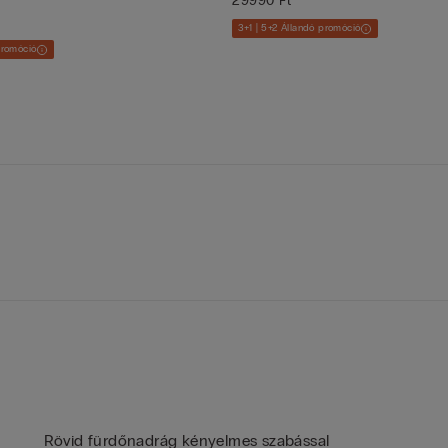
29990 Ft
3+1 | 5+2 Állandó promóció
promóció
Rövid fürdőnadrág kényelmes szabással