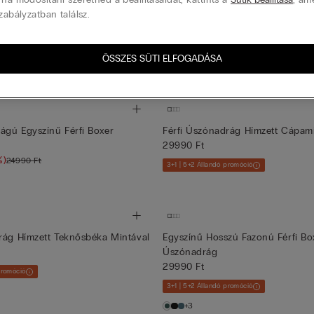
rág Hímzett Flamingómintával
Férfi Úszónadrág Nyomott Kék/
zabályzatban találsz.
Cseppmintával
14995 Ft
(-50%)
29990 Ft
promóció
ÖSSZES SÜTI ELFOGADÁSA
gú Egyszínű Férfi Boxer
Férfi Úszónadrág Hímzett Cápami
29990 Ft
%)
24990 Ft
3+1 | 5+2 Állandó promóció
rág Hímzett Teknősbéka Mintával
Egyszínű Hosszú Fazonú Férfi Bo
Úszónadrág
29990 Ft
promóció
3+1 | 5+2 Állandó promóció
+3