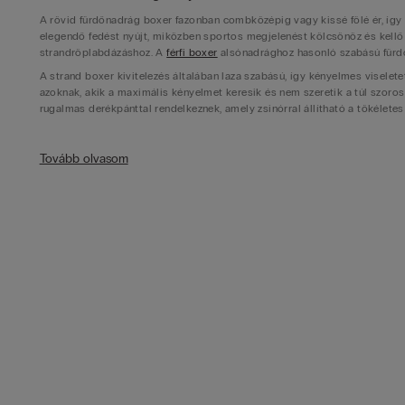
A rövid fürdőnadrág boxer fazonban combközépig vagy kissé fölé ér, így i
elegendő fedést nyújt, miközben sportos megjelenést kölcsönöz és kel
strandröplabdázáshoz. A
férfi boxer
alsónadrághoz hasonló szabású fürdő
A strand boxer kivitelezés általában laza szabású, így kényelmes viselet
azoknak, akik a maximális kényelmet keresik és nem szeretik a túl szoro
rugalmas derékpánttal rendelkeznek, amely zsinórral állítható a tökélete
Sportos fürdőnadrág aktív vízparti tevékenységekhez
Tovább olvasom
A sportos fürdőnadrág boxer fazonban kiválóan alkalmas minden vízisport
búvárkodásig. Az úszó boxer gyorsan száradó anyagból készül, amely elle
tartósak és megőrzik színüket még intenzív napfény után is, így hosszú t
A boxer fürdőnadrág belső hálóval rendelkezik, amely extra tartást és ké
megakadályozza, hogy a nadrág felgyűrődjön vagy kellemetlen helyzetbe 
sokkal több fedést nyújt, így ideális választás azoknak, akik szeretik a 
Gyorsan száradó boxer és praktikus részletek
A gyorsan száradó boxer fürdőnadrágok speciális anyagkezeléssel készülne
perceken belül megszárad a nadrágod, ha kilépsz a vízből, így kényelmes
boxer fürdőnadrág gyakran tartalmaz praktikus zsebeket: oldalsó mesh zs
Ezek a funkciók rendkívül hasznosak a strandon, ahol szükséged lehet ér
kétszer átöltöttek a tartósság érdekében és erős zsinórral rendelkeznek a