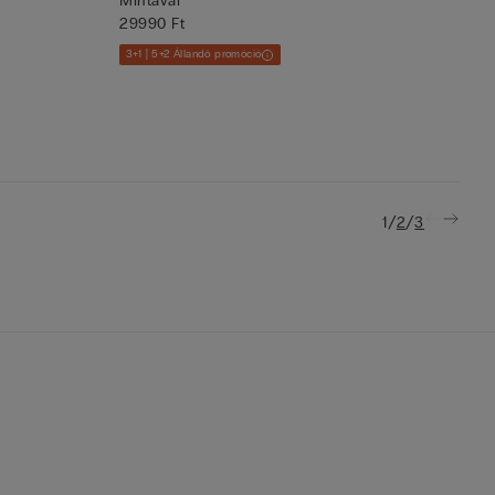
Mintával
29990 Ft
3+1 | 5+2 Állandó promóció
/
/
1
2
3