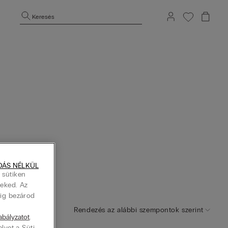
Keresés
DÁS NÉLKÜL
 sütiken
Neked. Az
dig bezárod
Rendezés az alábbi szempontok szerint
zabályzatot
.
elyet a Süti