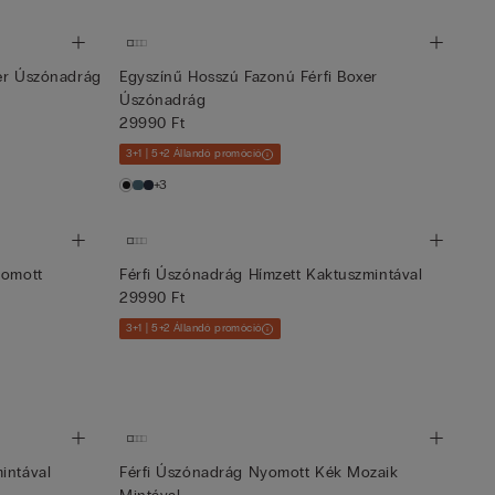
xer Úszónadrág
Egyszínű Hosszú Fazonú Férfi Boxer
Úszónadrág
29990 Ft
3+1 | 5+2 Állandó promóció
+3
yomott
Férfi Úszónadrág Hímzett Kaktuszmintával
29990 Ft
3+1 | 5+2 Állandó promóció
intával
Férfi Úszónadrág Nyomott Kék Mozaik