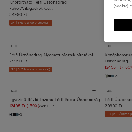
Kifordítható Férfi Úszónadrág
Férfi Úszónad
(cookie) s
Fehér/Világoskék Csí...
29990 Ft
34990 Ft
3+1 | 5+2 Állandó 
3+1 | 5+2 Állandó promóció
Férfi Úszónadrág Nyomott Mozaik Mintával
Középhosszúsá
29990 Ft
Úszónadrág
12495 Ft
(-50
3+1 | 5+2 Állandó promóció
+3
Egyszínű Rövid Fazonú Férfi Boxer Úszónadrág
Férfi Úszónad
12495 Ft
(-50%)
29990 Ft
24990 Ft
+3
3+1 | 5+2 Állandó 