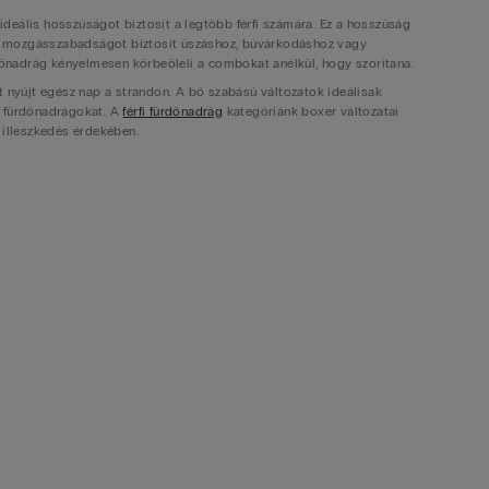
deális hosszúságot biztosít a legtöbb férfi számára. Ez a hosszúság
lő mozgásszabadságot biztosít úszáshoz, búvárkodáshoz vagy
nadrág kényelmesen körbeöleli a combokat anélkül, hogy szorítana.
et nyújt egész nap a strandon. A bő szabású változatok ideálisak
s fürdőnadrágokat. A
férfi fürdőnadrág
kategóriánk boxer változatai
s illeszkedés érdekében.
hoz: jet ski vezetéstől a wakeboard-ozásig, szörfözéstől a
náll a klórnak, sóvíznek és UV sugárzásnak. Ezek a technikai szálak
ávon megbízható választást jelentenek.
nyelmet biztosít aktív mozgás közben. Ez a belső réteg
kerüljön úszás vagy ugrálás során. A
fecske fürdőnadrág
hoz képest
visszafogottabb megjelenést.
k, amely gyorsítja a száradási folyamatot. Ez azt jelenti, hogy
en hordhatod tovább vagy gyorsan átöltözhetsz száraz ruhába. A férfi
ebek, hátsó zseb tépőzárral vagy rejtett kulcstartó hurok.
tékeid biztonságos tárolására. A minőségi boxer fürdőnadrág varrásai
 derékrészen, amely biztosítja, hogy a nadrág ne csússzon le intenzív