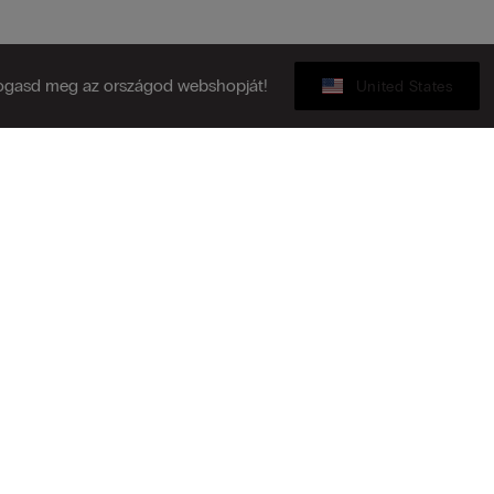
ogasd meg az országod webshopját!
United States
Ajándékkártya
zz fel a hírlevélre!
Ü