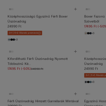
Középhosszúságú Egyszínű Férfi Boxer
Boxer Fazonú
Úszónadrág
Szövetből
24990 Ft
17495 Ft
(-50
3+1 | 5+2 Állandó promóció
+3
+3
Kifordítható Férfi Úszónadrág Nyomott
Középhosszúsá
Többszínű Ké...
Úszónadrág
17495 Ft
(-50%)
24990 Ft
34990 Ft
3+1 | 5+2 Állandó 
+3
Férfi Úszónadrág Hímzett Garnélarák Mintával
Egyszínű Hoss