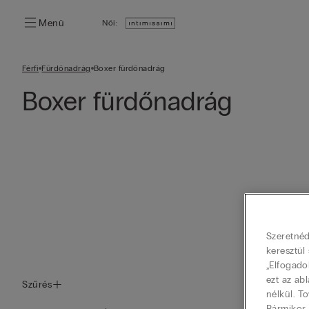
Menü
Női:
Férfi
Fürdőnadrág
Boxer fürdőnadrág
Boxer fürdőnadrág
Szeretnéd
keresztül
„Elfogado
ezt az ab
Szűrés
nélkül. T
Bármikor,