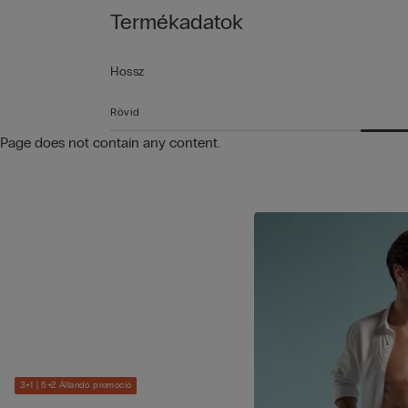
Termékadatok
Hossz
Rövid
Page does not contain any content.
3+1 | 5+2 Állandó promóció