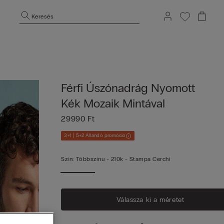
Keresés
Férfi Úszónadrág Nyomott
Kék Mozaik Mintával
29990 Ft
3+1 | 5+2 Állandó promóció
Szín:
Többszínu -
210k - Stampa Cerchi
Válassza ki a méretet