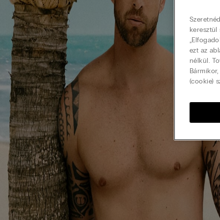
Szeretnéd
keresztül
„Elfogado
ezt az ab
nélkül. T
Bármikor,
(cookie) s