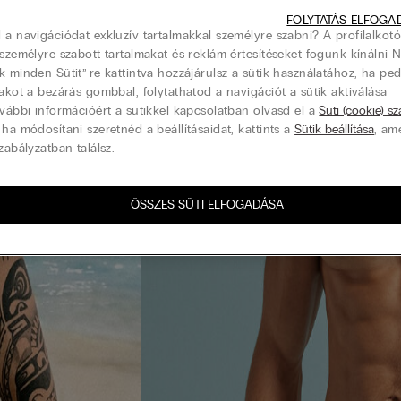
FOLYTATÁS ELFOGA
 a navigációdat exkluzív tartalmakkal személyre szabni? A profilalkotó
 személyre szabott tartalmakat és reklám értesítéseket fogunk kínálni 
k minden Sütit”-re kattintva hozzájárulsz a sütik használatához, ha pe
lakot a bezárás gombbal, folytathatod a navigációt a sütik aktiválása
ovábbi információért a sütikkel kapcsolatban olvasd el a
Süti (cookie) s
 ha módosítani szeretnéd a beállításaidat, kattints a
Sütik beállítása
, am
zabályzatban találsz.
ÖSSZES SÜTI ELFOGADÁSA