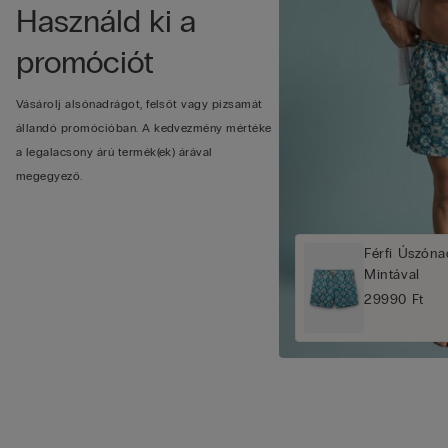
Használd ki a
promóciót
Vásárolj alsónadrágot, felsőt vagy pizsamát
állandó promócióban. A kedvezmény mértéke
a legalacsony árú termék(ek) árával
megegyező.
Férfi Úszón
Mintával
29990 Ft