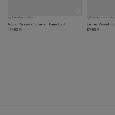
Személyre szabható
Személyre szabható
Rövid Pizsama Superior Pamutból
Len és Pamut Ing
13590 Ft
17990 Ft