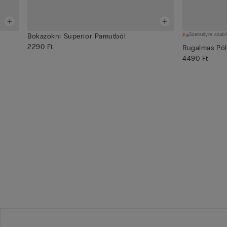
Személyre szab
Bokazokni Superior Pamutból
2290 Ft
Rugalmas Pól
4490 Ft