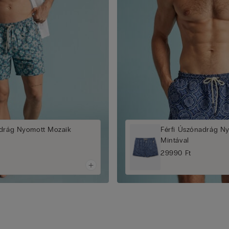
adrág Nyomott Mozaik
Férfi Úszónadrág N
Mintával
29990 Ft