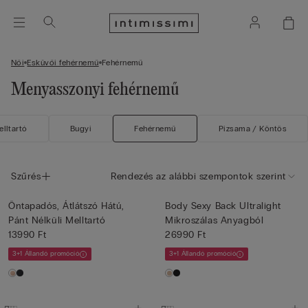
Női
Esküvői fehérnemű
Fehérnemű
Menyasszonyi fehérnemű
lltartó
Bugyi
Fehérnemű
Pizsama / Köntös
Szűrés
Rendezés az alábbi szempontok szerint
Öntapadós, Átlátszó Hátú,
Body Sexy Back Ultralight
Pánt Nélküli Melltartó
Mikroszálas Anyagból
13990 Ft
26990 Ft
3+1 Állandó promóció
3+1 Állandó promóció