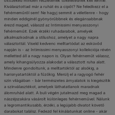
öltözéked minden részletének tökéletesnek kell lennie.
Kiválasztottad már a ruhát és a cipőt? Ne feledkezz el a
fehérneműről sem! Ne hagyj semmit a véletlenre - hogy
minden eddiginél gyönyörűbbnek és elegánsabbnak
érezd magad, válaszd az Intimissimi menyasszonyi
fehérneműit. Ezek érzéki ruhadarabok, amelyek
alkalmazkodnak a stílushoz, amelyet a nagy napra
választottál. Viseld kedvenc melltartódat az esküvőd
napján is - az Intimissimi menyasszonyi kollekciója révén
melletted áll a nagy napon is. Olyan fehérneműt válassz,
amely kihangsúlyozza alakodat a választott ruha alatt.
Mindenre gondoltunk, a melltartóktól az alsókig, a
harisnyatartóktól a fűzőkig. Merülj el a ragyogó fehér
szín világában - bár természetes árnyalatok is kiegészítik
a színválasztékot, amelyek láthatatlanok maradnak
álomruhád alatt. A buli végén jutalmazd meg magad a
nászéjszakára vásárolt különleges fehérneművel. Nálunk
a legromantikusabb, érzéki, a legújabb divatot követő
darabokat találsz. Fedezd fel kínálatunkat online - akár