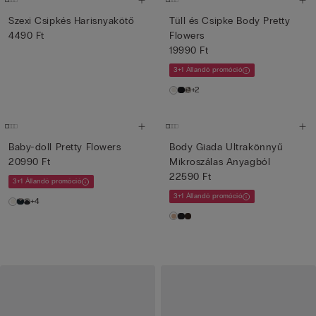
Szexi Csipkés Harisnyakötő
Tüll és Csipke Body Pretty
4490 Ft
Flowers
19990 Ft
3+1 Állandó promóció
+2
Baby-doll Pretty Flowers
Body Giada Ultrakönnyű
20990 Ft
Mikroszálas Anyagból
22590 Ft
3+1 Állandó promóció
3+1 Állandó promóció
+4