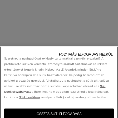
FOLYTATÁS ELFOGADÁS NÉLKÜL
Szeretnéd a navigációdat exkluzív tartalmakkal személyre szabni? A
profilalkotó sütiken keresztül személyre szabott tartalmakat és reklám
értesítéseket fogunk kínálni Neked. Az „Elfogadok minden Sütit”-re
kattintva hozzájárulsz a sütik használatához, ha pedig bezárod ezt az
ablakot a bezárás gombbal, folytathatod a navigációt a sütik aktiválása
nélkül. További információért a sütikkel kapcsolatban olvasd el a
Süti
(cookie) szabályzatot
. Bármikor, ha módosítani szeretnéd a beállításaidat,
kattints a
Sütik beállítása
, amelyet a Süti (cookie) szabályzatban találsz.
ÖSSZES SÜTI ELFOGADÁSA
Látogasd meg az országod