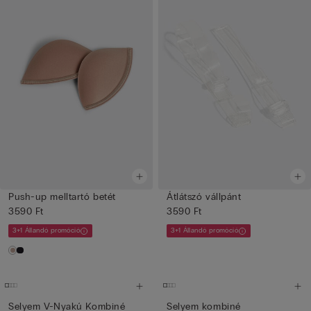
Push-up melltartó betét
Átlátszó vállpánt
3590 Ft
3590 Ft
3+1 Állandó promóció
3+1 Állandó promóció
Selyem V-Nyakú Kombiné
Selyem kombiné