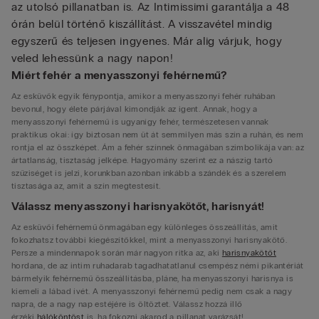
az utolsó pillanatban is. Az Intimissimi garantálja a 48
órán belül történő kiszállítást. A visszavétel mindig
egyszerű és teljesen ingyenes. Már alig várjuk, hogy
veled lehessünk a nagy napon!
Miért fehér a menyasszonyi fehérnemű?
Az esküvők egyik fénypontja, amikor a menyasszonyi fehér ruhában
bevonul, hogy élete párjával kimondják az igent. Annak, hogy a
menyasszonyi fehérnemű is ugyanígy fehér, természetesen vannak
praktikus okai: így biztosan nem üt át semmilyen más szín a ruhán, és nem
rontja el az összképet. Ám a fehér színnek önmagában szimbolikája van: az
ártatlanság, tisztaság jelképe. Hagyomány szerint ez a nászig tartó
szűziséget is jelzi, korunkban azonban inkább a szándék és a szerelem
tisztasága az, amit a szín megtestesít.
Válassz menyasszonyi harisnyakötőt, harisnyát!
Az esküvői fehérnemű önmagában egy különleges összeállítás, amit
fokozhatsz további kiegészítőkkel, mint a menyasszonyi harisnyakötő.
Persze a mindennapok során már nagyon ritka az, aki
harisnyakötőt
hordana, de az intim ruhadarab tagadhatatlanul csempész némi pikantériát
bármelyik fehérnemű összeállításba, pláne, ha menyasszonyi harisnya is
kiemeli a lábad ívét. A menyasszonyi fehérnemű pedig nem csak a nagy
napra, de a nagy nap estéjére is öltöztet. Válassz hozzá illő
érzéki
hálóköntöst
is, ha fokozni akarod a pillanat varázsát!