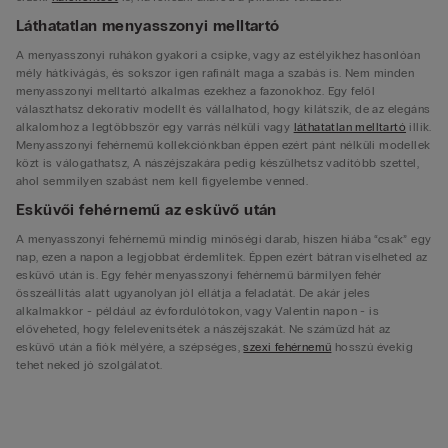
Láthatatlan menyasszonyi melltartó
A menyasszonyi ruhákon gyakori a csipke, vagy az estélyikhez hasonlóan
mély hátkivágás, és sokszor igen rafinált maga a szabás is. Nem minden
menyasszonyi melltartó alkalmas ezekhez a fazonokhoz. Egy felől
választhatsz dekoratív modellt és vállalhatod, hogy kilátszik, de az elegáns
alkalomhoz a legtöbbször egy varrás nélküli vagy
láthatatlan melltartó
illik.
Menyasszonyi fehérnemű kollekciónkban éppen ezért pánt nélküli modellek
közt is válogathatsz, A nászéjszakára pedig készülhetsz vadítóbb szettel,
ahol semmilyen szabást nem kell figyelembe venned.
Esküvői fehérnemű az esküvő után
A menyasszonyi fehérnemű mindig minőségi darab, hiszen hiába “csak” egy
nap, ezen a napon a legjobbat érdemlitek. Éppen ezért bátran viselheted az
esküvő után is. Egy fehér menyasszonyi fehérnemű bármilyen fehér
összeállítás alatt ugyanolyan jól ellátja a feladatát. De akár jeles
alkalmakkor - például az évfordulótokon, vagy Valentin napon - is
előveheted, hogy felelevenítsétek a nászéjszakát. Ne száműzd hát az
esküvő után a fiók mélyére, a szépséges,
szexi fehérnemű
hosszú évekig
tehet neked jó szolgálatot.