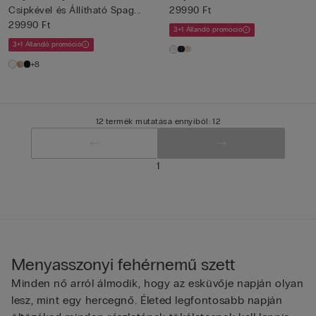
Csipkével és Állítható Spag...
29990 Ft
29990 Ft
3+1 Állandó promóció
3+1 Állandó promóció
+8
12 termék mutatása ennyiből: 12
1
Menyasszonyi fehérnemű szett
Minden nő arról álmodik, hogy az esküvője napján olyan
lesz, mint egy hercegnő. Életed legfontosabb napján