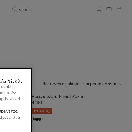
Keresés
DÁS NÉLKÜL
Rendezés az alábbi szempontok szerint
 sütiken
Neked. Az
Hosszú Szárú Pamut Zokni
dig bezárod
4490 Ft
zabályzatot
.
3+3 Zokni
elyet a Süti
+3