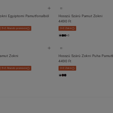
okni Egyiptomi Pamutfonalból
Hosszú Szárú Pamut Zokni
4490 Ft
 | 5+2 Állandó promóció
3+3 Zokni
+3
Pamut Zokni
Hosszú Szárú Zokni Puha Pamut
4490 Ft
 | 5+2 Állandó promóció
3+3 Zokni