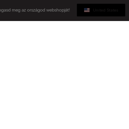
ogasd meg az országod webshopját!
United States
Ajándékkártya
zz fel a hírlevélre!
Ü