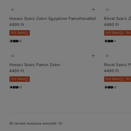
Hosszú Szárú Zokni Egyiptomi Pamutfonalból
Rövid Szárú Z
4490 Ft
4490 Ft
3+3 Zokni
3+3 Zokni
3+1
+2
+1
Hosszú Szárú Pamut Zokni
Rövid Szárú 
4490 Ft
4490 Ft
3+3 Zokni
3+3 Zokni
3+1
+3
+2
24 termék mutatása ennyiből: 111