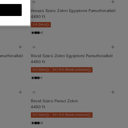
mutfonalból
Hosszú Szárú Zokni Egyiptomi Pamutfonalból
4490 Ft
3+3 Zokni
+2
amutfonalból
Rövid Szárú Zokni Egyiptomi Pamutfonalból
4490 Ft
3+3 Zokni
3+1 | 5+2 Állandó promóció
+1
Rövid Szárú Pamut Zokni
4490 Ft
3+3 Zokni
3+1 | 5+2 Állandó promóció
+2