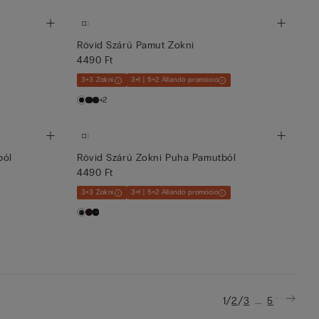
Rövid Szárú Pamut Zokni
4490 Ft
3+3 Zokni
3+1 | 5+2 Állandó promóció
+2
ból
Rövid Szárú Zokni Puha Pamutból
4490 Ft
3+3 Zokni
3+1 | 5+2 Állandó promóció
/
/
...
1
2
3
5