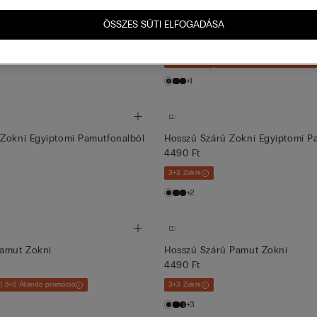
ÖSSZES SÜTI ELFOGADÁSA
Zokni Egyiptomi Pamutfonalból
Rövid Szárú Zokni Egyiptomi Pa
4490 Ft
3+3 Zokni
3+1 | 5+2 Állandó promóció
+1
Zokni Egyiptomi Pamutfonalból
Hosszú Szárú Zokni Egyiptomi P
4490 Ft
3+3 Zokni
+2
Pamut Zokni
Hosszú Szárú Pamut Zokni
4490 Ft
 | 5+2 Állandó promóció
3+3 Zokni
+3