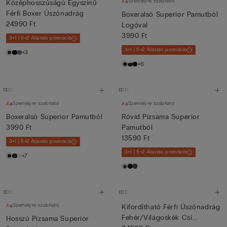
Személyre szabható
Középhosszúságú Egyszínű
Férfi Boxer Úszónadrág
Boxeralsó Superior Pamutból
24990 Ft
Logóval
3990 Ft
3+1 | 5+2 Állandó promóció
3+1 | 5+2 Állandó promóció
+3
+6
Személyre szabható
Személyre szabható
Boxeralsó Superior Pamutból
Rövid Pizsama Superior
3990 Ft
Pamutból
13590 Ft
3+1 | 5+2 Állandó promóció
3+1 | 5+2 Állandó promóció
+7
Személyre szabható
Kifordítható Férfi Úszónadrág
Fehér/Világoskék Csí...
Hosszú Pizsama Superior