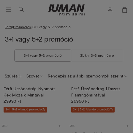
Férfi
Promóciók
3+1 vagy 5+2 promóció
3+1 vagy 5+2 promóció
3+1 vagy 5+2 promóció
Zokni 3+3 promóció
Szűrés
Szövet
Rendezés az alábbi szempontok szerint
Férfi Úszónadrág Nyomott
Férfi Úszónadrág Hímzett
Kék Mozaik Mintával
Flamingómintával
29990 Ft
29990 Ft
3+1 | 5+2 Állandó promóció
3+1 | 5+2 Állandó promóció