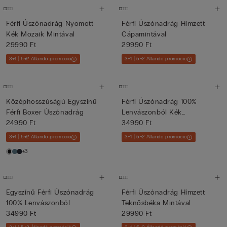
Férfi Úszónadrág Nyomott
Férfi Úszónadrág Hímzett
Kék Mozaik Mintával
Cápamintával
29990 Ft
29990 Ft
3+1 | 5+2 Állandó promóció
3+1 | 5+2 Állandó promóció
Középhosszúságú Egyszínű
Férfi Úszónadrág 100%
Férfi Boxer Úszónadrág
Lenvászonból Kék
24990 Ft
Virágmintáv...
34990 Ft
3+1 | 5+2 Állandó promóció
3+1 | 5+2 Állandó promóció
+3
Egyszínű Férfi Úszónadrág
Férfi Úszónadrág Hímzett
100% Lenvászonból
Teknősbéka Mintával
34990 Ft
29990 Ft