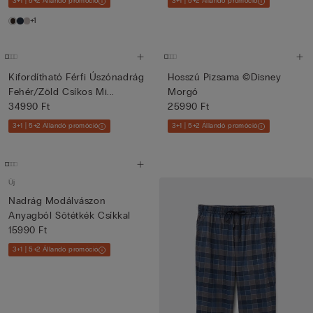
3+1 | 5+2 Állandó promóció
3+1 | 5+2 Állandó promóció
+1
Kifordítható Férfi Úszónadrág
Hosszú Pizsama ©Disney
Fehér/Zöld Csíkos Mi...
Morgó
34990 Ft
25990 Ft
3+1 | 5+2 Állandó promóció
3+1 | 5+2 Állandó promóció
Új
Nadrág Modálvászon
Anyagból Sötétkék Csíkkal
15990 Ft
3+1 | 5+2 Állandó promóció