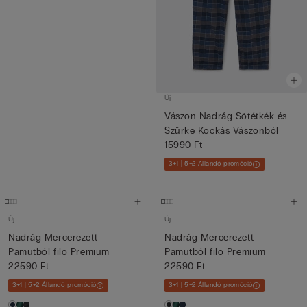
Új
Vászon Nadrág Sötétkék és
Szürke Kockás Vászonból
15990 Ft
3+1 | 5+2 Állandó promóció
Új
Új
Nadrág Mercerezett
Nadrág Mercerezett
Pamutból filo Premium
Pamutból filo Premium
22590 Ft
22590 Ft
3+1 | 5+2 Állandó promóció
3+1 | 5+2 Állandó promóció