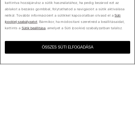
kattintva hozzájárulsz a sütik használatához, ha pedig bezárod ezt az
ablakot a bezárás gombbal, folytathatod a navigációt a sütik aktiválása
nélkül. További információért a sütikkel kapcsolatban olvasd el a
Süti
(cookie) szabályzatot
. Bármikor, ha módosítani szeretnéd a beállításaidat,
kattints a
Sütik beállítása
, amelyet a Süti (cookie) szabályzatban találsz.
ÖSSZES SÜTI ELFOGADÁSA
Látogasd meg az országod
United States
webshopját!
Rendezés az alábbi szempontok szerint
Legnépszerűbbek
Csökkenő ár
My Intimissimi
Növekvő ár
Legújabb előre
Ajándékkártya