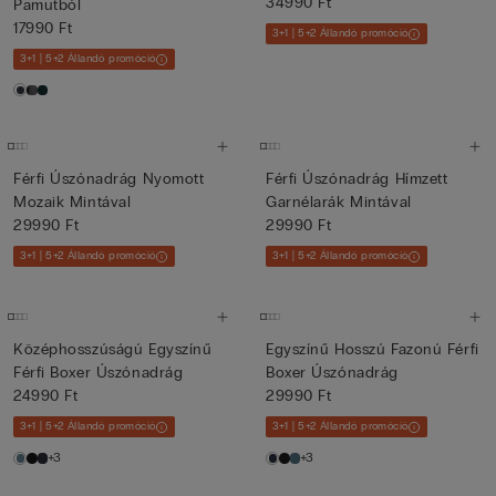
34990 Ft
Pamutból
17990 Ft
3+1 | 5+2 Állandó promóció
3+1 | 5+2 Állandó promóció
Férfi Úszónadrág Nyomott
Férfi Úszónadrág Hímzett
Mozaik Mintával
Garnélarák Mintával
29990 Ft
29990 Ft
3+1 | 5+2 Állandó promóció
3+1 | 5+2 Állandó promóció
Középhosszúságú Egyszínű
Egyszínű Hosszú Fazonú Férfi
Férfi Boxer Úszónadrág
Boxer Úszónadrág
24990 Ft
29990 Ft
3+1 | 5+2 Állandó promóció
3+1 | 5+2 Állandó promóció
+3
+3