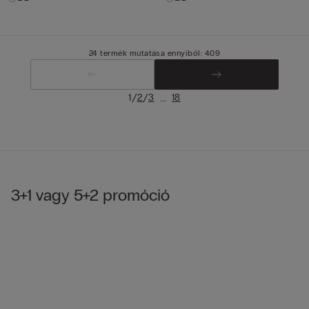
24 termék mutatása ennyiből: 409
/
/
...
1
2
3
18
3+1 vagy 5+2 promóció