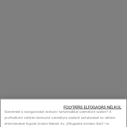
FOLYTATÁS ELFOGADÁS NÉLKÜL
Szeretnéd a navigációdat exkluzív tartalmakkal személyre szabni? A
profilalkotó sütiken keresztül személyre szabott tartalmakat és reklám
értesítéseket fogunk kínálni Neked. Az „Elfogadok minden Sütit”-re