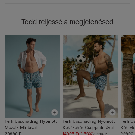
Tedd teljessé a megjelenésed
Férfi Úszónadrág Nyomott
Férfi Úszónadrág Nyomott
Férfi 
Mozaik Mintával
Kék/Fehér Cseppmintával
Kék Mo
29990 Ft
14995 Ft
(-50%)
29990 
29990 Ft