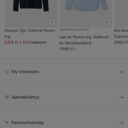
Személyre szabható
Hosszú Ujjú Flammé Pamut
Bordáz
Ing
Superi
Len és Pamut Ing Gallérral
6795 Ft
(-50%)
6990 F
13590 Ft
és Mandzsettával
17990 Ft
My Intimissimi
Ajándékkártya
Fenntarthatóság