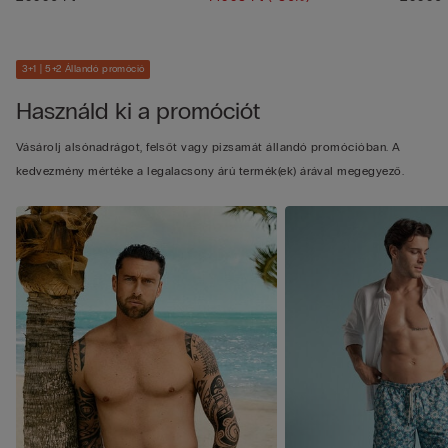
3+1 | 5+2 Állandó promóció
Használd ki a promóciót
Vásárolj alsónadrágot, felsőt vagy pizsamát állandó promócióban. A
kedvezmény mértéke a legalacsony árú termék(ek) árával megegyező.