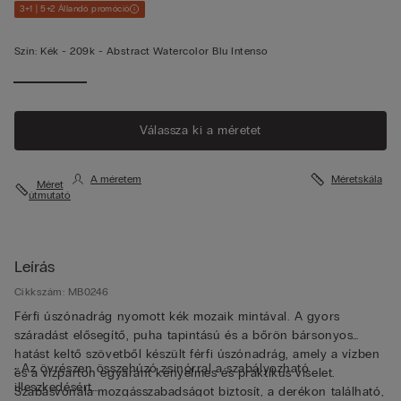
3+1 | 5+2 Állandó promóció
Szín:
Kék -
209k - Abstract Watercolor Blu Intenso
Válassza ki a méretet
A méretem
Méretskála
Méret
útmutató
Leírás
Cikkszám: MB0246
Férfi úszónadrág nyomott kék mozaik mintával. A gyors
száradást elősegítő, puha tapintású és a bőrön bársonyos
hatást keltő szövetből készült férfi úszónadrág, amely a vízben
• Az övrészen összehúzó zsinórral a szabályozható
és a vízparton egyaránt kényelmes és praktikus viselet.
illeszkedésért
Szabásvonala mozgásszabadságot biztosít, a derékon található,