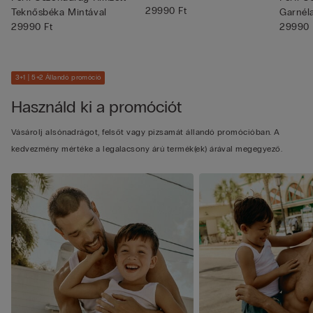
29990 Ft
Teknősbéka Mintával
Garnél
29990 Ft
29990 
3+1 | 5+2 Állandó promóció
Használd ki a promóciót
Vásárolj alsónadrágot, felsőt vagy pizsamát állandó promócióban. A
kedvezmény mértéke a legalacsony árú termék(ek) árával megegyező.