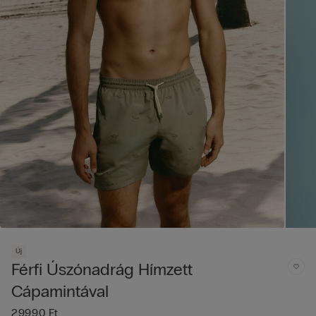
Új
Férfi Úszónadrág Hímzett
Cápamintával
29990 Ft