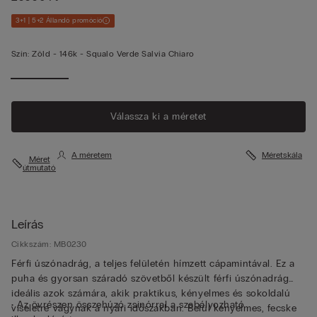
3+1 | 5+2 Állandó promóció
Szín:
Zöld -
146k - Squalo Verde Salvia Chiaro
Válassza ki a méretet
A méretem
Méretskála
Méret
útmutató
Leírás
Cikkszám: MB0230
Férfi úszónadrág, a teljes felületén hímzett cápamintával. Ez a
puha és gyorsan száradó szövetből készült férfi úszónadrág
ideális azok számára, akik praktikus, kényelmes és sokoldalú
• Az övrészen összehúzó zsinórral a szabályozható
viseletre vágynak a nyári időszakban. Belül kényelmes, fecske