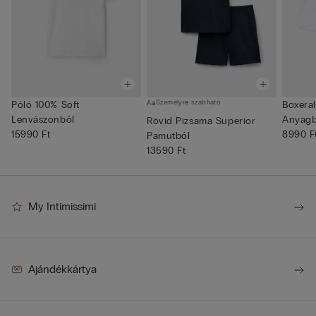
Személyre szabható
Póló 100% Soft
Boxeral
Lenvászonból
Anyagb
Rövid Pizsama Superior
15990 Ft
8990 F
Pamutból
13590 Ft
My Intimissimi
Ajándékkártya