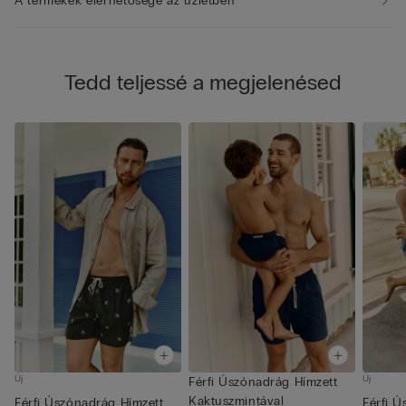
A termékek elérhetősége az üzletben
Tedd teljessé a megjelenésed
Új
Új
Férfi Úszónadrág Hímzett
Kaktuszmintával
Férfi Úszónadrág Hímzett
Férfi Ú