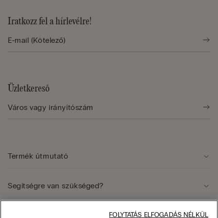
Iratkozz fel a hírlevélre!
Üzletkereső
Termék útmutató
Segítségre van szükséged?
Jogi terület
FOLYTATÁS ELFOGADÁS NÉLKÜL