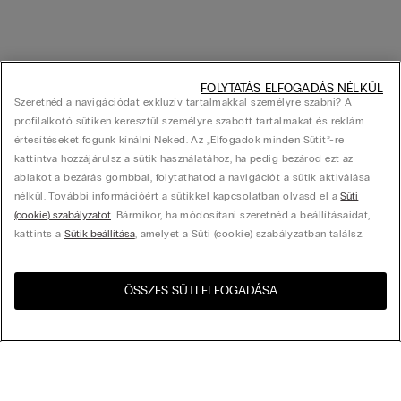
FOLYTATÁS ELFOGADÁS NÉLKÜL
Szeretnéd a navigációdat exkluzív tartalmakkal személyre szabni? A
profilalkotó sütiken keresztül személyre szabott tartalmakat és reklám
értesítéseket fogunk kínálni Neked. Az „Elfogadok minden Sütit”-re
kattintva hozzájárulsz a sütik használatához, ha pedig bezárod ezt az
ablakot a bezárás gombbal, folytathatod a navigációt a sütik aktiválása
nélkül. További információért a sütikkel kapcsolatban olvasd el a
Süti
(cookie) szabályzatot
. Bármikor, ha módosítani szeretnéd a beállításaidat,
kattints a
Sütik beállítása
, amelyet a Süti (cookie) szabályzatban találsz.
ÖSSZES SÜTI ELFOGADÁSA
Látogasd meg az országod
United States
webshopját!