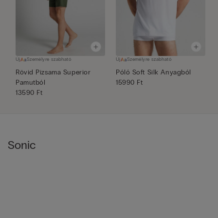
Új
Személyre szabható
Új
Személyre szabható
Ú
Rövid Pizsama Superior
Póló Soft Silk Anyagból
L
Pamutból
15990 Ft
R
13590 Ft
1
Sonic