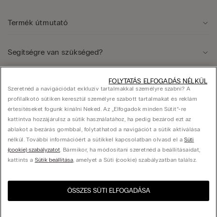
Termék útmutató
Segítségre van szükséged?
FOLYTATÁS ELFOGADÁS NÉLKÜL
Jogi terület
Szeretnéd a navigációdat exkluzív tartalmakkal személyre szabni? A
profilalkotó sütiken keresztül személyre szabott tartalmakat és reklám
értesítéseket fogunk kínálni Neked. Az „Elfogadok minden Sütit”-re
Vállalat
kattintva hozzájárulsz a sütik használatához, ha pedig bezárod ezt az
ablakot a bezárás gombbal, folytathatod a navigációt a sütik aktiválása
nélkül. További információért a sütikkel kapcsolatban olvasd el a
Süti
(cookie) szabályzatot
. Bármikor, ha módosítani szeretnéd a beállításaidat,
© Calzedonia Hungary Kft., HU-1082, Budapest, Futó utca 47-53. Adószám: 25416433-
kattints a
Sütik beállítása
, amelyet a Süti (cookie) szabályzatban találsz.
2-42, hello@intimissimi.com
ÖSSZES SÜTI ELFOGADÁSA
Válassza ki a méretet
Látogasd meg az országod
United States
webshopját!
Magyarország
Magyar