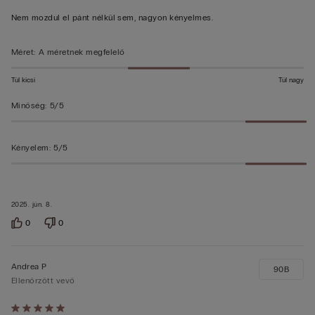
Nem mozdul el pánt nélkül sem, nagyon kényelmes.
Méret
:
A méretnek megfelelő
Túl kicsi
Túl nagy
Minőség
:
5/5
Kényelem
:
5/5
2025. jún. 8.
0
0
Andrea P
90B
Ellenőrzött vevő
Értékelés: