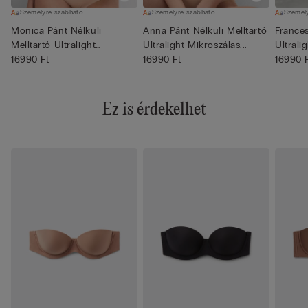
Személyre szabható
Személyre szabható
Személ
Monica Pánt Nélküli
Anna Pánt Nélküli Melltartó
France
Melltartó Ultralight
Ultralight Mikroszálas...
Ultrali
Mikroszál...
16990 Ft
16990 Ft
Balcone
16990 
Ez is érdekelhet