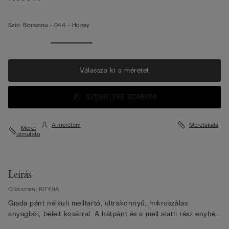
Szín:
Borszínu -
044 - Honey
Válassza ki a méretet
SZEMÉLYRE SZABOM
A méretem
Méretskála
Méret
útmutató
Leírás
Cikkszám: RIF49A
Giada pánt nélküli melltartó, ultrakönnyű, mikroszálas
anyagból, bélelt kosárral. A hátpánt és a mell alatti rész enyhén
szilikonizált anyagból van, hogy biztosítsa a tökéletes tapadást,