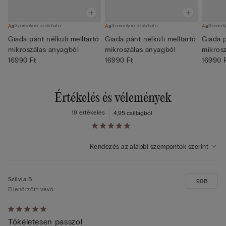
Személyre szabható
Személyre szabható
Személ
Giada pánt nélküli melltartó
Giada pánt nélküli melltartó
Giada p
mikroszálas anyagból
mikroszálas anyagból
mikros
16990 Ft
16990 Ft
16990 
Értékelés és vélemények
19 értékelés
4,9
5 csillagból
Rendezés az alábbi szempontok szerint
Szilvia B
90B
Ellenőrzött vevő
Értékelés:
Tökéletesen passzol
5/5