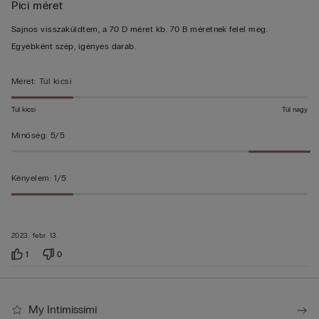
Pici méret
3/5
Sajnos visszaküldtem, a 70 D méret kb. 70 B méretnek felel meg.
Egyébként szép, igényes darab.
Méret
:
Túl kicsi
Túl kicsi
Túl nagy
Minőség
:
5/5
Kényelem
:
1/5
2023. febr. 13.
1
0
My Intimissimi