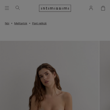
Női
Melltartók
Pánt nélküli