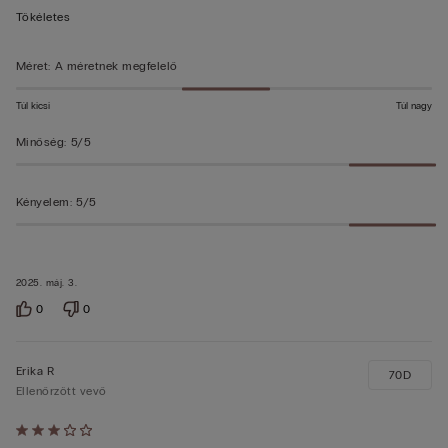
5/5
Tökéletes
Méret
:
A méretnek megfelelő
Túl kicsi
Túl nagy
Minőség
:
5/5
Kényelem
:
5/5
2025. máj. 3.
0
0
Erika R
70D
Ellenőrzött vevő
Értékelés: