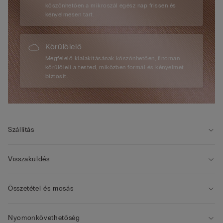
köszönhetően a mikroszál egész nap frissen és
kényelmesen tart.
Körülölelő
Megfelelő kialakításának köszönhetően, finoman
körülöleli a tested, miközben formál és kényelmet
biztosít.
Szállítás
Visszaküldés
Összetétel és mosás
Nyomonkövethetőség