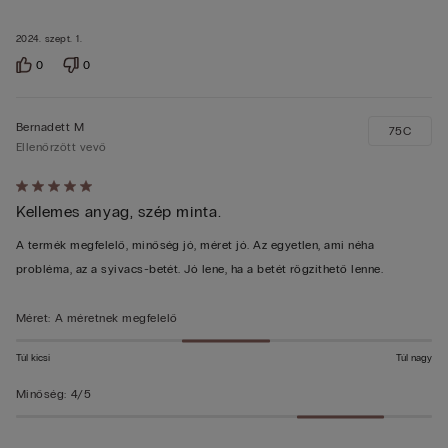
2024. szept. 1.
0
0
Bernadett M
75C
Ellenőrzött vevő
Értékelés:
Kellemes anyag, szép minta.
5/5
A termék megfelelő, minőség jó, méret jó. Az egyetlen, ami néha
probléma, az a syivacs-betét. Jó lene, ha a betét rögzíthető lenne.
Méret
:
A méretnek megfelelő
Túl kicsi
Túl nagy
Minőség
:
4/5