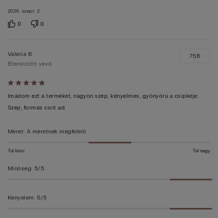
2024. szept. 2.
0
0
Valéria B
75B
Ellenőrzött vevő
Értékelés:
5/5
Imádom ezt a terméket, nagyon szép, kényelmes, gyönyörű a csipkéje.
Szép, formás cicit ad.
Méret
:
A méretnek megfelelő
Túl kicsi
Túl nagy
Minőség
:
5/5
Kényelem
:
5/5