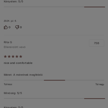
Kényelem
:
5/5
2024. júl. 6.
0
0
Rita G
75B
Ellenőrzött vevő
Értékelés:
5/5
nice and comfortable
Méret
:
A méretnek megfelelő
Túl kicsi
Túl nagy
Minőség
:
5/5
Kényelem
:
5/5