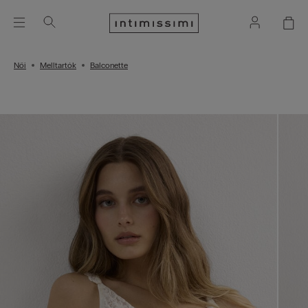
Női
Melltartók
Balconette