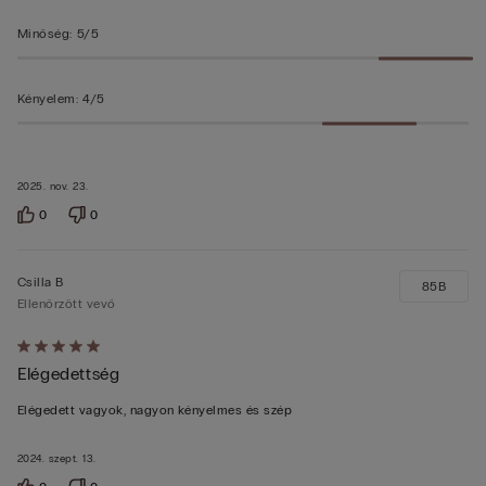
Minőség
:
5/5
Kényelem
:
4/5
2025. nov. 23.
0
0
Csilla B
85B
Ellenőrzött vevő
Értékelés:
Elégedettség
5/5
Elégedett vagyok, nagyon kényelmes és szép
2024. szept. 13.