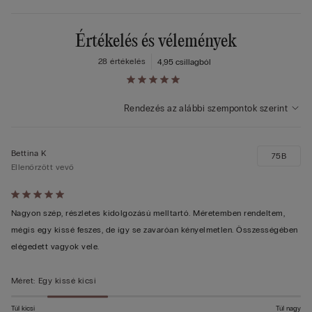
Értékelés és vélemények
28 értékelés
4,9
5 csillagból
Rendezés az alábbi szempontok szerint
Bettina K
75B
Ellenőrzött vevő
Értékelés:
5/5
Nagyon szép, részletes kidolgozású melltartó. Méretemben rendeltem,
mégis egy kissé feszes, de így se zavaróan kényelmetlen. Összességében
elégedett vagyok vele.
Méret
:
Egy kissé kicsi
Túl kicsi
Túl nagy