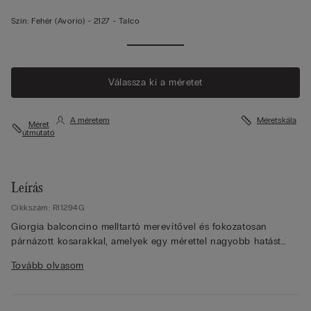
Szín:
Fehér (avorio) -
2127 - Talco
Válassza ki a méretet
A méretem
Méretskála
Méret
útmutató
Leírás
Cikkszám: RI1294G
Giorgia balconcino melltartó merevítővel és fokozatosan
párnázott kosarakkal, amelyek egy mérettel nagyobb hatást
keltenek. Kifinomult és elegáns rugalmas csipkéből készült,
Tovább olvasom
melynek jellegzetessége az azonos tónusú vagy kontrasztos
színű virágmintás hímzés, az adott változattól függően. A
hullámosan szegett, mély V-vonalú kivágás kiemeli a dekoltázst