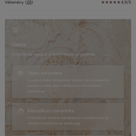
és ideálissá teszi a melltartót azok számára, akik egy
Vélemény
(
28
)
4,9/5
romantikus, de érzéki stílusra vágynak.
A modell 175 cm magas és 2B / 75B / 34B / 85B / 42B méretet
visel.
Csipke
Engedd át magad a különleges csipkének.
Teljes kényelem
A puha csipke kényelmes tartást ad, észrevétlen
marad a ruhák alatt, láthatatlan illeszkedést
biztosítva.
Klasszikus romantika
A kollekció minden darabjában visszaköszön az
időtlen romantika és érzékiség.