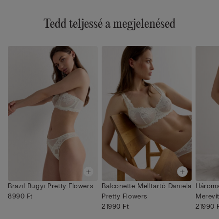
Tedd teljessé a megjelenésed
Brazil Bugyi Pretty Flowers
Balconette Melltartó Daniela
Hároms
8990 Ft
Pretty Flowers
Merevít
21990 Ft
Lara P..
21990 