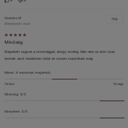
0
0
Szandra M
75B
Ellenőrzött vevő
Értékelés:
Minőség.
5/5
Elégedett vagyok a minőséggel, ahogy mindig. Már nem az első ilyen
termék, amit rendeltem tőlük és sosem csalódtam még.
Méret
:
A méretnek megfelelő
Túl kicsi
Túl nagy
Minőség
:
5/5
Kényelem
:
5/5