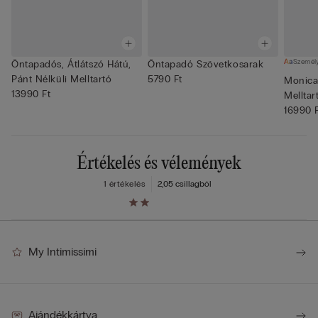
Személ
Öntapadós, Átlátszó Hátú,
Öntapadó Szövetkosarak
Pánt Nélküli Melltartó
5790 Ft
Monica
13990 Ft
Melltar
Mikrosz
16990 
Értékelés és vélemények
1 értékelés
2,0
5 csillagból
My Intimissimi
Ajándékkártya