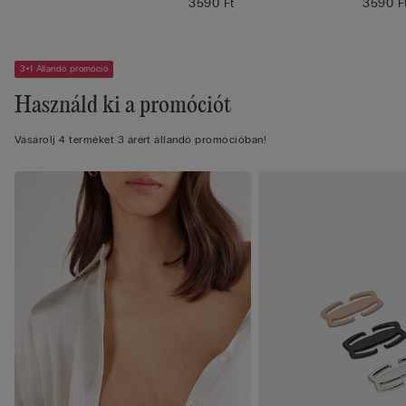
3590 Ft
3590 F
3+1 Állandó promóció
Használd ki a promóciót
Vásárolj 4 terméket 3 árért állandó promócióban!