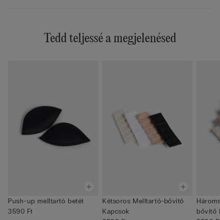
Tedd teljessé a megjelenésed
Push-up melltartó betét
Kétsoros Melltartó-bővítő
Hároms
3590 Ft
Kapcsok
bővítő