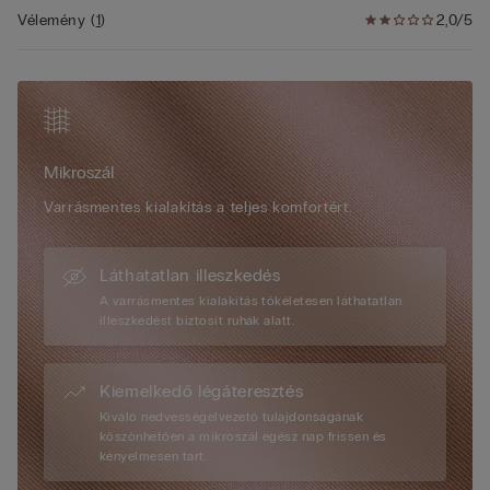
Vélemény
(
1
)
2,0/5
Higiéniai okokból ez a termék csak akkor küldhető vissza, ha
nem látható rajta használat nyoma és ha a csomagolás
sértetlen. A hibás termék visszaküldése mindig garantált.
Mikroszál
Varrásmentes kialakítás a teljes komfortért.
Láthatatlan illeszkedés
A varrásmentes kialakítás tökéletesen láthatatlan
illeszkedést biztosít ruhák alatt.
Kiemelkedő légáteresztés
Kiváló nedvességelvezető tulajdonságának
köszönhetően a mikroszál egész nap frissen és
kényelmesen tart.