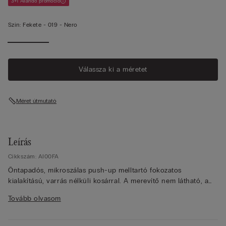
3+1 Állandó promóció
Szín:
Fekete -
019 - Nero
Válassza ki a méretet
Méret útmutató
Leírás
Cikkszám: AI00FA
Öntapadós, mikroszálas push-up melltartó fokozatos
kialakítású, varrás nélküli kosárral. A merevítő nem látható, a
kosárba rejtettük. A melltartókosáron és az oldalsó átlátszó
Tovább olvasom
pántokon lévő hipoallergén öntapadó gél kitűnő tartást és
tökéletes illeszkedést biztosít. Ideális a különösen mély
hátdekoltázsú ruhák alá.