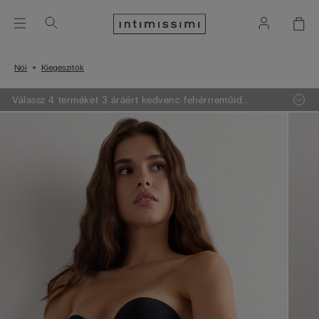
Női
Kiegészítők
Válassz 4 terméket 3 áráért kedvenc fehérneműid,
pizsamáid és felsőid közül és mi a legalacsonyabb árú
terméket ajándékba adjuk!