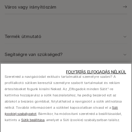
Termék útmutató
Segítségre van szükséged?
FOLYTATÁS ELFOGADÁS NÉLKÜL
Jogi terület
Szeretnéd a navigációdat exkluzív tartalmakkal személyre szabni? A
profilalkotó sütiken keresztül személyre szabott tartalmakat és reklám
értesítéseket fogunk kínálni Neked. Az „Elfogadok minden Sütit”-re
Vállalat
kattintva hozzájárulsz a sütik használatához, ha pedig bezárod ezt az
ablakot a bezárás gombbal, folytathatod a navigációt a sütik aktiválása
nélkül. További információért a sütikkel kapcsolatban olvasd el a
Süti
(cookie) szabályzatot
. Bármikor, ha módosítani szeretnéd a beállításaidat,
© Calzedonia Hungary Kft., HU-1082, Budapest, Futó utca 47-53. Adószám: 25416433-
kattints a
Sütik beállítása
, amelyet a Süti (cookie) szabályzatban találsz.
2-42, hello@intimissimi.com