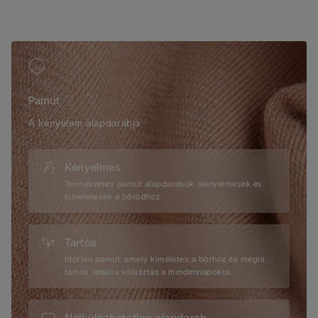
• A pamuttal bevont vállpántok hátul állíthatóak
• Kiváló tartás
• Kiemeli a dekoltázst és kerekebb formákat kölcsönöz
Pamut
A kényelem alapdarabja
Kényelmes
Természetes pamut alapdarabok. Kényelmesek és
kíméletesek a bőrödhöz.
Tartós
Időtlen pamut, amely kíméletes a bőrhöz és mégis
tartós, ideális választás a mindennapokra.
Nélkülözhetetlen alapdarab