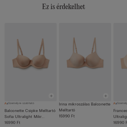
Ez is érdekelhet
Személyre szabható
Személ
Irina mikroszálas Balconette
Melltartó
Balconette Csipke Melltartó
France
15990 Ft
Sofia Ultralight Mikr...
Ultrali
16990 Ft
Balcone
16990 