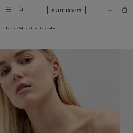
Női
Melltartók
Balconette