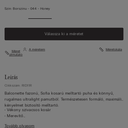
Szín:
Borszínu -
044 - Honey
Válassza ki a méretet
A méretem
Méretskála
Méret
útmutató
Leírás
Cikkszám: RID11R
Balconette fazonú, Sofia kosarú melltartó puha és könnyű,
rugalmas ultralight pamutból. Természetesen formáló, maximális
kényelmet biztosító melltartó.
• Vékony szivacsos kosár
• Merevítő
• Dupla rétegű hátpánt pamutból, a fokozottabb kényelem
Tovább olvasom
érdekében tüll béléssel