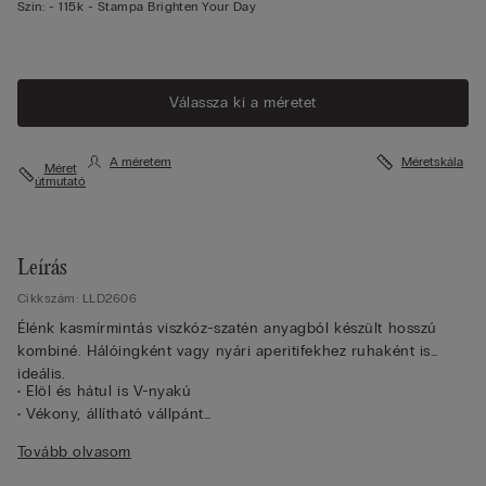
Szín:
-
115k - Stampa Brighten Your Day
Válassza ki a méretet
A méretem
Méretskála
Méret
útmutató
Leírás
Cikkszám: LLD2606
Élénk kasmírmintás viszkóz-szatén anyagból készült hosszú
kombiné. Hálóingként vagy nyári aperitifekhez ruhaként is
ideális.
• Elöl és hátul is V-nyakú
• Vékony, állítható vállpánt
• Klasszikus fazon
Tovább olvasom
• A modell 175 cm magas és 2-es/S-es méretet visel