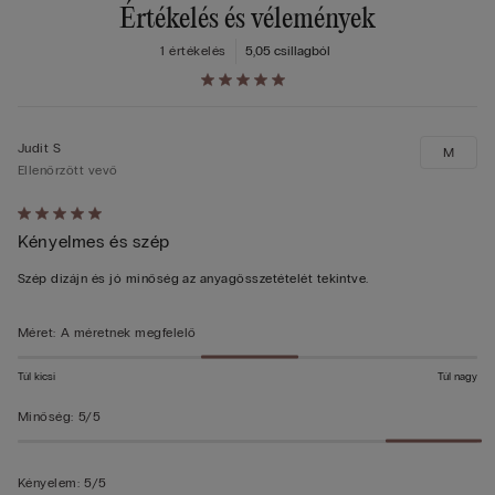
Értékelés és vélemények
1 értékelés
5,0
5 csillagból
Judit S
M
Ellenőrzött vevő
Értékelés:
Kényelmes és szép
5/5
Szép dizájn és jó minőség az anyagösszetételét tekintve.
Méret
:
A méretnek megfelelő
Túl kicsi
Túl nagy
Minőség
:
5/5
Kényelem
:
5/5