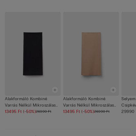
Alakformáló Kombiné
Alakformáló Kombiné
Selyem
Varrás Nélkül Mikroszálas
Varrás Nélkül Mikroszálas
Csipkév
Anya...
13495 Ft
(-50%)
Anya...
13495 Ft
(-50%)
Spag...
29990 
26990 Ft
26990 Ft