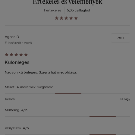
Értékelés és vélemények
1 értékelés
5,0
5 csillagból
Ágnes D
75C
Ellenőrzött vevő
Értékelés:
Különleges
5/5
Nagyon különleges. Szép a hát megoldása.
Méret
:
A méretnek megfelelő
Túl kicsi
Túl nagy
Minőség
:
4/5
Kényelem
:
4/5