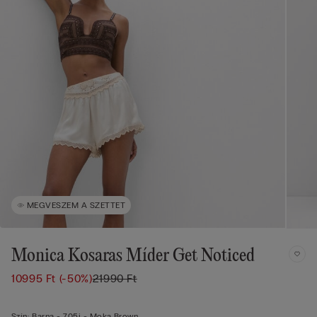
MEGVESZEM A SZETTET
Monica Kosaras Míder Get Noticed
10995 Ft
(-50%)
21990 Ft
Szín:
Barna -
705j - Moka Brown