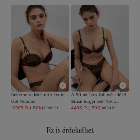
Balconette Melltartó Ilenia
A 80-as Évek Stílusát Idéző
Get Noticed
Brazil Bugyi Get Notic...
10995 Ft
(-50%)
4495 Ft
(-50%)
21990 Ft
8990 Ft
Ez is érdekelhet