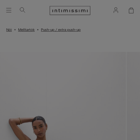
Női
Melltartók
Push-up / extra push-up