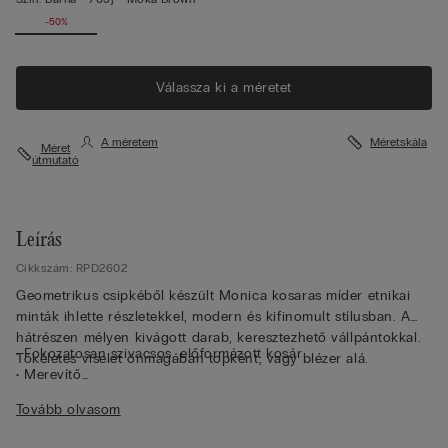
-50%
Válassza ki a méretet
A méretem
Méretskála
Méret
útmutató
Leírás
Cikkszám: RPD2602
Geometrikus csipkéből készült Monica kosaras míder etnikai
minták ihlette részletekkel, modern és kifinomult stílusban. A
hátrészen mélyen kivágott darab, keresztezhető vállpántokkal.
• Fokozatosan szivacsos, előformázott kosár
Tökéletes viselet önmagában topként, vagy blézer alá.
• Merevítő
• Oldalmerevítő
Tovább olvasom
• Tüllel teljesen bevont két rétegű hátpánt
• A rugalmas vállpántok hátul állíthatóak