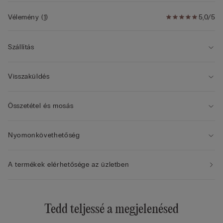
• Egy mérettel nagyobb hatást keltő modell
• A modell 175 cm magas és 2B / 75B / 34B / 85B / 42B
Vélemény
(
1
)
5,0/5
méretet visel
Szállítás
Visszaküldés
Összetétel és mosás
Nyomonkövethetőség
A termékek elérhetősége az üzletben
Tedd teljessé a megjelenésed