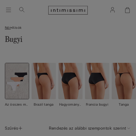
Női
Alsók
Bugyi
Az összes me
Brazil tanga
Hagyományo
Francia bugyi
Tanga
gtekintése
s bugyi
Szűrés
Rendezés az alábbi szempontok szerint