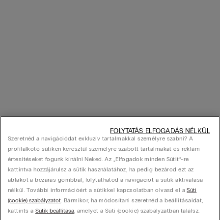
FOLYTATÁS ELFOGADÁS NÉLKÜL
Szeretnéd a navigációdat exkluzív tartalmakkal személyre szabni? A
profilalkotó sütiken keresztül személyre szabott tartalmakat és reklám
értesítéseket fogunk kínálni Neked. Az „Elfogadok minden Sütit”-re
kattintva hozzájárulsz a sütik használatához, ha pedig bezárod ezt az
ablakot a bezárás gombbal, folytathatod a navigációt a sütik aktiválása
nélkül. További információért a sütikkel kapcsolatban olvasd el a
Süti
(cookie) szabályzatot
. Bármikor, ha módosítani szeretnéd a beállításaidat,
kattints a
Sütik beállítása
, amelyet a Süti (cookie) szabályzatban találsz.