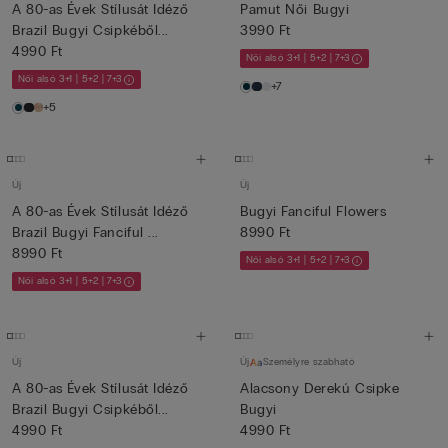
A 80-as Évek Stílusát Idéző
Pamut Női Bugyi
Brazil Bugyi Csipkéből...
3990 Ft
4990 Ft
Női alsó 3+1 | 5+2 | 7+3
Női alsó 3+1 | 5+2 | 7+3
+7
+5
Új
Új
A 80-as Évek Stílusát Idéző
Bugyi Fanciful Flowers
Brazil Bugyi Fanciful ...
8990 Ft
8990 Ft
Női alsó 3+1 | 5+2 | 7+3
Női alsó 3+1 | 5+2 | 7+3
Új
Új
Személyre szabható
A 80-as Évek Stílusát Idéző
Alacsony Derekú Csipke
Brazil Bugyi Csipkéből...
Bugyi
4990 Ft
4990 Ft