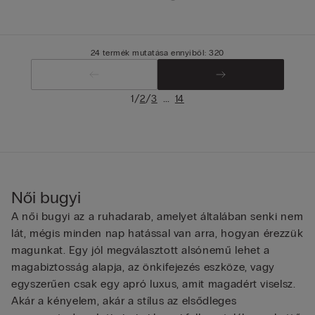
24 termék mutatása ennyiből: 320
/
/
...
1
2
3
14
Női bugyi
A női bugyi az a ruhadarab, amelyet általában senki nem
lát, mégis minden nap hatással van arra, hogyan érezzük
magunkat. Egy jól megválasztott alsónemű lehet a
magabiztosság alapja, az önkifejezés eszköze, vagy
egyszerűen csak egy apró luxus, amit magadért viselsz.
Akár a kényelem, akár a stílus az elsődleges