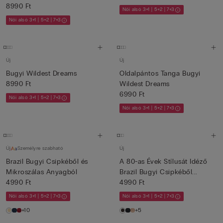
8990 Ft
Női alsó 3+1 | 5+2 | 7+3
Női alsó 3+1 | 5+2 | 7+3
Új
Új
Bugyi Wildest Dreams
Oldalpántos Tanga Bugyi
8990 Ft
Wildest Dreams
6990 Ft
Női alsó 3+1 | 5+2 | 7+3
Női alsó 3+1 | 5+2 | 7+3
Új
Személyre szabható
Új
Brazil Bugyi Csipkéből és
A 80-as Évek Stílusát Idéző
Mikroszálas Anyagból
Brazil Bugyi Csipkéből...
4990 Ft
4990 Ft
Női alsó 3+1 | 5+2 | 7+3
Női alsó 3+1 | 5+2 | 7+3
+10
+5