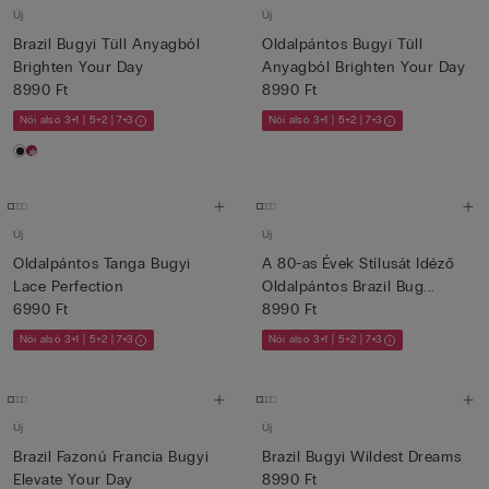
Új
Új
Brazil Bugyi Tüll Anyagból
Oldalpántos Bugyi Tüll
Brighten Your Day
Anyagból Brighten Your Day
8990 Ft
8990 Ft
Női alsó 3+1 | 5+2 | 7+3
Női alsó 3+1 | 5+2 | 7+3
Új
Új
Oldalpántos Tanga Bugyi
A 80-as Évek Stílusát Idéző
Lace Perfection
Oldalpántos Brazil Bug...
6990 Ft
8990 Ft
Női alsó 3+1 | 5+2 | 7+3
Női alsó 3+1 | 5+2 | 7+3
Új
Új
Brazil Fazonú Francia Bugyi
Brazil Bugyi Wildest Dreams
Elevate Your Day
8990 Ft