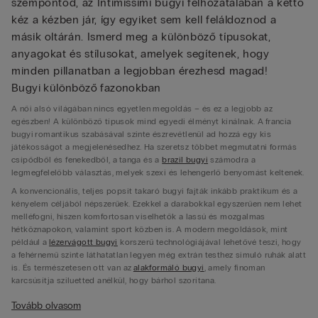
szempontod, az Intimissimi bugyi felhozatalában a kettő
kéz a kézben jár, így egyiket sem kell feláldoznod a
másik oltárán. Ismerd meg a különböző típusokat,
anyagokat és stílusokat, amelyek segítenek, hogy
minden pillanatban a legjobban érezhesd magad!
Bugyi különböző fazonokban
A női alsó világában nincs egyetlen megoldás – és ez a legjobb az
egészben! A különböző típusok mind egyedi élményt kínálnak. A francia
bugyi romantikus szabásával szinte észrevétlenül ad hozzá egy kis
játékosságot a megjelenésedhez. Ha szeretsz többet megmutatni formás
csípődből és fenekedből, a tanga és a
brazil bugyi
számodra a
legmegfelelőbb választás, melyek szexi és lehengerlő benyomást keltenek.
A konvencionális, teljes popsit takaró bugyi fajták inkább praktikum és a
kényelem céljából népszerűek. Ezekkel a darabokkal egyszerűen nem lehet
melléfogni, hiszen komfortosan viselhetők a lassú és mozgalmas
hétköznapokon, valamint sport közben is. A modern megoldások, mint
például a
lézervágott bugyi
korszerű technológiájával lehetővé teszi, hogy
a fehérnemű szinte láthatatlan legyen még extrán testhez simuló ruhák alatt
is. És természetesen ott van az
alakformáló bugyi
, amely finoman
karcsúsítja sziluetted anélkül, hogy bárhol szorítana.
Melyik női bugyi milyen alkalomra illik?
Tovább olvasom