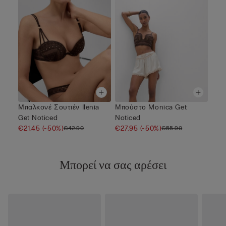
Μπαλκονέ Σουτιέν Ilenia
Μπούστο Monica Get
Get Noticed
Noticed
€21.45
(-50%)
€27.95
(-50%)
€42.90
€55.90
Μπορεί να σας αρέσει