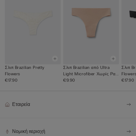
Σλιπ Brazilian Pretty
Σλιπ Brazilian από Ultra
Σλιπ Br
Flowers
Light Microfiber Χωρίς Ρα...
Flower
€17.90
€9.90
€17.90
Εταιρεία
Νομική περιοχή