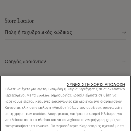
Store Locator
Οδηγός προϊόντων
Εξυπηρέτηση πελάτων
ΣΥΝΕΧΊΣΤΕ ΧΩΡΊΣ ΑΠΟΔΟΧΉ
Θέλετε να έχετε μια εξατομικευμένη εμπειρία περιήγησης σε αποκλειστικό
περιεχόμενο; Με τα cookies δημιουργίας προφίλ είμαστε σε θέση να
Νομική περιοχή
παρέχουμε εξατομικευμένες επικοινωνίες και περιεχόμενο διαφημίσεων.
Κάνοντας κλικ στην επιλογή «Αποδοχή όλων των cookies», συμφωνείτε
με τη χρήση των cookies. Διαφορετικά, πατήστε το κουμπί Κλείσιμο, για
Εταιρεία
να κλείσετε αυτό το πλαίσιο και να συνεχίσετε την περιήγηση χωρίς να
ενεργοποιήσετε τα cookies. Για περισσότερες πληροφορίες σχετικά με τα