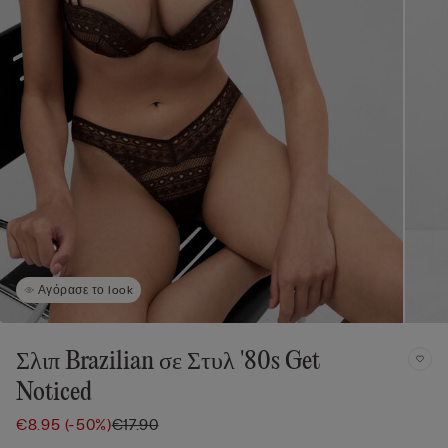
Αγόρασε το look
Σλιπ Brazilian σε Στυλ '80s Get
Noticed
€8.95
(-50%)
€17.90