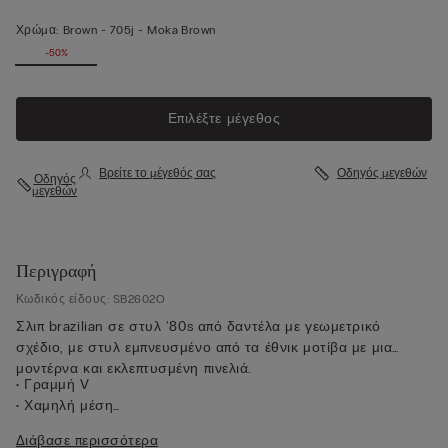
Χρώμα:
Brown -
705j - Moka Brown
-50%
Επιλέξτε μέγεθος
Βρείτε το μέγεθός σας
Οδηγός μεγεθών
Οδηγός
μεγεθών
Περιγραφή
Κωδικός είδους: SB2602O
Σλιπ brazilian σε στυλ '80s από δαντέλα με γεωμετρικό
σχέδιο, με στυλ εμπνευσμένο από τα έθνικ μοτίβα με μια
μοντέρνα και εκλεπτυσμένη πινελιά.
• Γραμμή V
• Χαμηλή μέση
• Επένδυση στο καβάλο από 100% βαμβάκι
Διάβασε περισσότερα
• Εφαρμοστή εφαρμογή