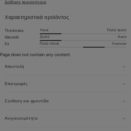
Διάβασε περισσότερα
• Κανονική εφαρμογή
• 100% κασμίρ
• Το μοντέλο έχει ύψος 185 εκ. και φοράει μέγεθος L
Χαρακτηριστικά προϊόντος
Thick
Πολύ λεπτό
Thickness
Ζεστό
Fresh
Warmth
Πολύ στενό
Oversize
Fit
Page does not contain any content.
Αποστολή
Επιστροφές
Σύνθεση και φροντίδα
Ανιχνευσιμότητα