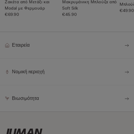
Ζακέτα από Μετάξι και
Μακρυμάνικη Μπλούζα από
Mπλούζ
Modal με Φερμουάρ
Soft Silk
€49.90
€69.90
€45.90
Εταιρεία
Νομική περιοχή
Βιωσιμότητα