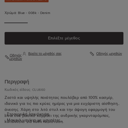
Χρώμα:
Blue -
008k - Denim
Επιλέξτε μέγεθος
Βρείτε το μέγεθός σας
Οδηγός μεγεθών
Οδηγός
μεγεθών
Περιγραφή
Κωδικός είδους: CLU660
Ζεστό και υψηλής ποιότητας πουλόβερ από 100% κασμίρ,
ιδανικό για τις πιο κρύες ημέρες για μια ευχάριστη αίσθηση
άνεσης. Χάρη στο λιτό στυλ και την άψογη εφαρμογή του
• Στρογγυλή λαιμόκοψη
είναι ένα βασικό κομμάτι της ανδρικής γκαρνταρόμπας,
• Μακριά μανίκια με μανσέτες
κατάλληλο για κάθε περίσταση.
• Τελείωμα στο κάτω μέρος της μπλούζας