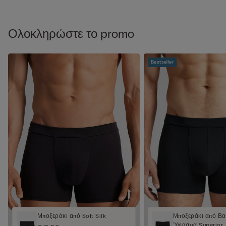
Ολοκληρώστε το promo
Bestseller
Μποξεράκι από Soft Silk
Μποξεράκι από Β
Ύφασμα Superior