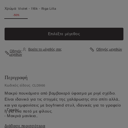
Χρώμα:
Violet -
116k - Riga Lilla
-50%
Επιλέξτε μέγεθος
Βρείτε το μέγεθός σας
Οδηγός μεγεθών
Οδηγός
μεγεθών
Περιγραφή
Κωδικός είδους: CLD966
Μακρύ πουκάμισο από βαμβακερό ύφασμα με ριγέ σχέδιο.
Είναι ιδανικό για τις στιγμές της χαλάρωσης στο σπίτι αλλά
και για εμφανίσεις με boyfriend στυλ, ιδανικές για το γραφείο
• Γιακάς
ή για ένα ποτό με φίλους.
• Μακριά μανίκια
• Κούμπωμα στο κέντρο μπροστά
Διάβασε περισσότερα
• Μανσέτες με μικρό κουμπί