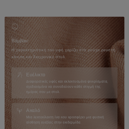
• Χαλαρή εφαρμογή
• 100% βαμβακερό ύφασμα
• Το μοντέλο έχει ύψος 175 εκ. και φοράει μέγεθος S
Βαμβάκι
Η χαρακτηριστική του υφή χαρίζει στα ρούχα ρευστή
κίνηση και διαχρονικό στυλ.
Ευέλικτο
Διαφορετικές υφές και εκλεπτυσμένα φινιρίσματα,
σχεδιασμένα να συνοδεύουν κάθε στιγμή της
ημέρας σου με στυλ.
Απαλό
Μια λεπτεπίλεπτη ίνα που προσφέρει μια φυσική
αίσθηση ευεξίας στην επιδερμίδα.