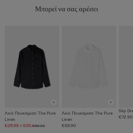
Μπορεί να σας αρέσει
Slip Dr
Λινό Πουκάμισο The Pure
Λινό Πουκάμισο The Pure
€72.90
Linen
Linen
€29.95
(-50%)
€59.90
€59.90