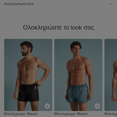
Ανιχνευσιμότητα
Ολοκληρώστε το look σας
Μονόχρωμο Μαγιό
Μονόχρωμο Μαγιό
Μονόχ