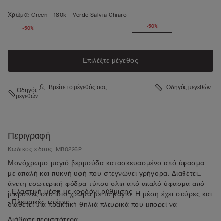
Χρώμα:
Green -
180k - Verde Salvia Chiaro
-50%
-50%
Επιλέξτε μέγεθος
Βρείτε το μέγεθός σας
Οδηγός μεγεθών
Οδηγός
μεγεθών
Περιγραφή
Κωδικός είδους: MB0226P
Μονόχρωμο μαγιό βερμούδα κατασκευασμένο από ύφασμα
με απαλή και πυκνή υφή που στεγνώνει γρήγορα. Διαθέτει
άνετη εσωτερική φόδρα τύπου σλιπ από απαλό ύφασμα από
• Ελαστική μέση με κορδόνι ρύθμισης
μικροΐνες στο ίδιο χρώμα με το μαγιό. Η μέση έχει σούρες και
• Πλευρικές τσέπες
διαθέτει μια πρακτική θηλιά πλευρικά που μπορεί να
• Τσέπη πίσω με κλείσιμο με μαγνήτη
χρησιμοποιηθεί για κλειδιά ή για το μεταλλικό ανοιχτήρι που
Διάβασε περισσότερα