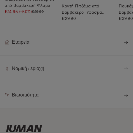
από Βαμβακερή Φλάμα
Κοντή Πιτζάμα από
Πουκάμ
€14.95
(-50%)
€29.90
Βαμβακερό Ύφασμα
Βαμβάκ
Superior
€29.90
€39.90
Εταιρεία
Νομική περιοχή
Βιωσιμότητα