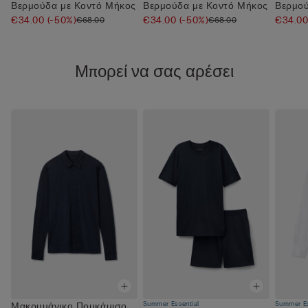
Βερμούδα με Κοντό Μήκος
Βερμούδα με Κοντό Μήκος
Βερμού
€34.00
(-50%)
€34.00
(-50%)
€34.0
€68.00
€68.00
Μπορεί να σας αρέσει
Summer Essential
Summer Es
Μακρυμάνικο Πουκάμισο