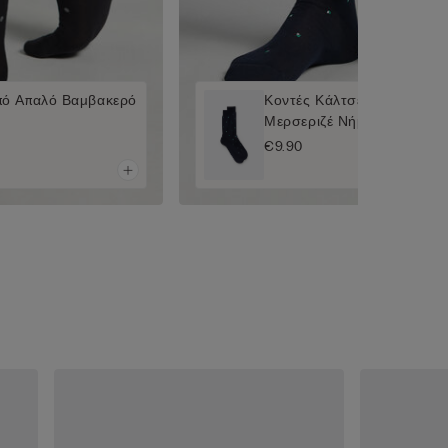
πό Απαλό Βαμβακερό
Κοντές Κάλτσες από Βαμβ
Μερσεριζέ Νήμα
€9.90