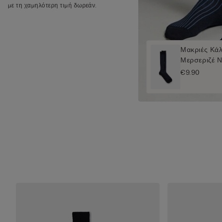
με τη χαμηλότερη τιμή δωρεάν.
Μακριές Κά
Μερσεριζέ 
€9.90