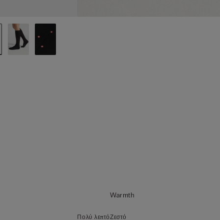
Warmth
Πολύ λεπτό
Ζεστό