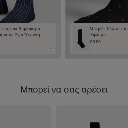
λτσες από Βαμβακερό
Μακριές Κάλτσες α
Νήμα σε Ριμπ Ύφανση
Ύφασμα
€9.90
Μπορεί να σας αρέσει