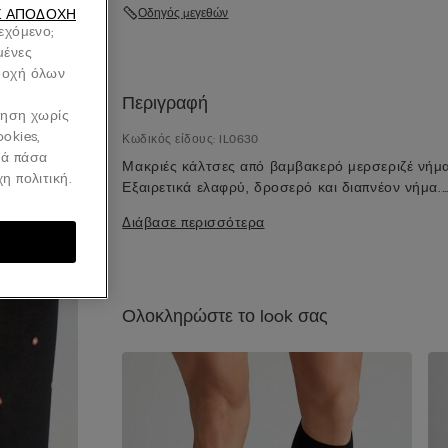
Οδηγός μεγεθών
Σ ΑΠΟΔΟΧΉ
ιεχόμενο;
μένες
οδοχή όλων
Περιγραφή
ήγηση χωρίς
ookies,
Κωδικός είδους: IL0630
νά πάσα
Μακριές κάλτσες από βαμβακερό μερσεριζέ νήμα
η πολιτική.
Εξαιρετικά ελαφρύ, δροσερό και διαπνέον νήμα.
Κλασική σχεδίαση.
Διάβασε περισσότερα
Ολοκληρώστε το look σας