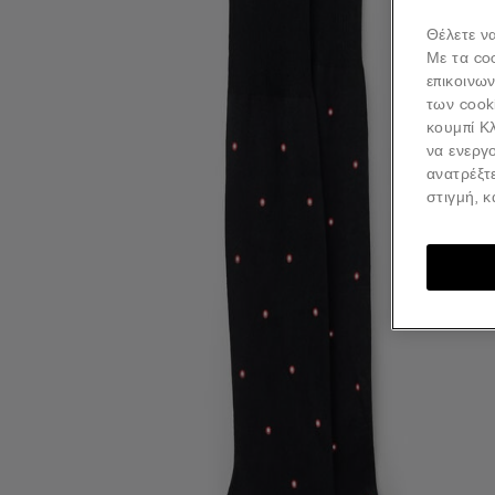
Θέλετε να
Με τα co
επικοινω
των cook
κουμπί Κλ
να ενεργο
ανατρέξτ
στιγμή, 