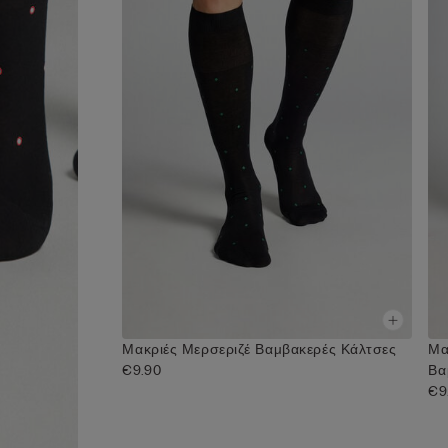
Μακριές Μερσεριζέ Βαμβακερές Κάλτσες
Μα
€9.90
Βα
€9