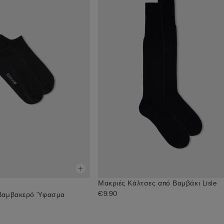
Μακριές Κάλτσες από Βαμβάκι Lisle
€9.90
 Βαμβακερό Ύφασμα