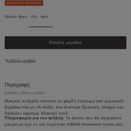
Κάλτσες 3+3 ΔΩΡΕΑΝ
Χρώμα:
Black -
019 - Nero
Επιλέξτε μέγεθος
Οδηγός μεγεθών
Περιγραφή
Κωδικός είδους: IL0004
Μακριές ανδρικές κάλτσες με φαρδύ τελείωμα από μερσεριζέ
βαμβάκι lisle με rib πλέξη, ένα ιδιαίτερα δροσερό, ελαφρύ και
διαπνέον ύφασμα. Κλασικό στυλ.
Πληροφορία για τον πελάτη:
Το προϊόν που θα αγοράσετε
μπορεί να έχει το νέο λογότυπο IUMAN Intimissimi Uomo αλλά
διατηρεί τα ίδια χαρακτηριστικά υφάσματος, εφαρμογής και