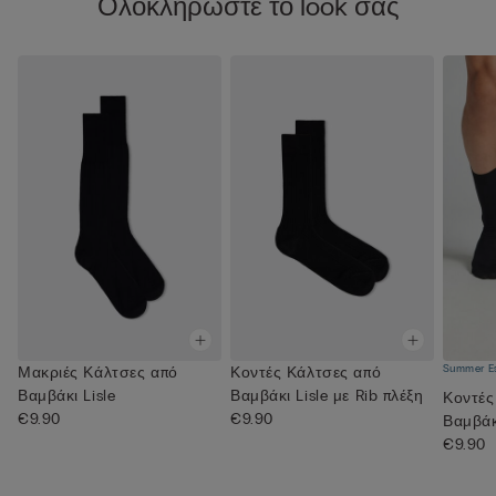
Ολοκληρώστε το look σας
Summer Es
Μακριές Κάλτσες από
Κοντές Κάλτσες από
Βαμβάκι Lisle
Βαμβάκι Lisle με Rib πλέξη
Κοντές
€9.90
€9.90
Βαμβάκι
€9.90