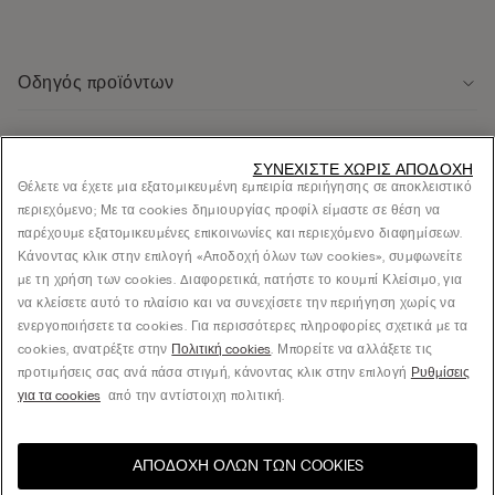
Οδηγός προϊόντων
Εξυπηρέτηση πελάτων
ΣΥΝΕΧΊΣΤΕ ΧΩΡΊΣ ΑΠΟΔΟΧΉ
Θέλετε να έχετε μια εξατομικευμένη εμπειρία περιήγησης σε αποκλειστικό
περιεχόμενο; Με τα cookies δημιουργίας προφίλ είμαστε σε θέση να
Νομική περιοχή
παρέχουμε εξατομικευμένες επικοινωνίες και περιεχόμενο διαφημίσεων.
Κάνοντας κλικ στην επιλογή «Αποδοχή όλων των cookies», συμφωνείτε
με τη χρήση των cookies. Διαφορετικά, πατήστε το κουμπί Κλείσιμο, για
Εταιρεία
να κλείσετε αυτό το πλαίσιο και να συνεχίσετε την περιήγηση χωρίς να
ενεργοποιήσετε τα cookies. Για περισσότερες πληροφορίες σχετικά με τα
cookies, ανατρέξτε στην
Πολιτική cookies
. Μπορείτε να αλλάξετε τις
προτιμήσεις σας ανά πάσα στιγμή, κάνοντας κλικ στην επιλογή
Ρυθμίσεις
© CALZEDONIA SpA, Via Monte Baldo, 20 - 37062 - Dossobuono di Villafranca (VR) -
για τα cookies
από την αντίστοιχη πολιτική.
ITALY - 02253210237, hello@intimissimi.com
ΑΠΟΔΟΧΉ ΌΛΩΝ ΤΩΝ COOKIES
Επιλέξτε μέγεθος
Επισκεφθείτε το online
United States