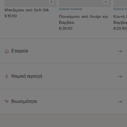
Summer Essential
Summer Es
Μποξεράκι από Soft Silk
€19.90
Πουκάμισο από Λινάρι και
Κοντή 
Βαμβάκι
Βαμβα
€39.90
Superi
€29.90
Εταιρεία
Νομική περιοχή
Βιωσιμότητα