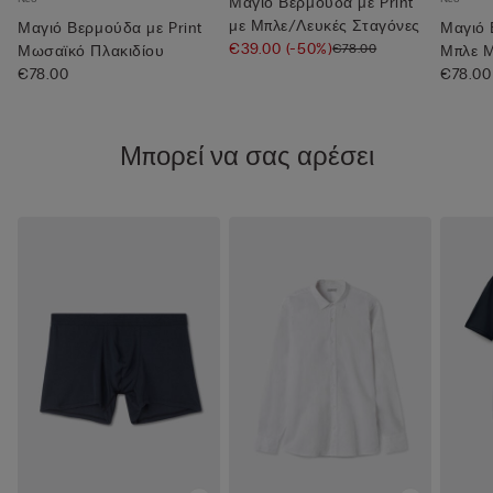
Μαγιό Βερμούδα με Print
με Μπλε/Λευκές Σταγόνες
Μαγιό Βερμούδα με Print
Μαγιό 
€39.00
(-50%)
€78.00
Μωσαϊκό Πλακιδίου
Μπλε 
€78.00
€78.00
Μπορεί να σας αρέσει