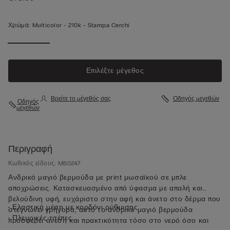
Χρώμα:
Multicolor -
210k - Stampa Cerchi
Επιλέξτε μέγεθος
Βρείτε το μέγεθός σας
Οδηγός μεγεθών
Οδηγός
μεγεθών
Περιγραφή
Κωδικός είδους: MB0247
Ανδρικό μαγιό βερμούδα με print μωσαϊκού σε μπλε
αποχρώσεις. Κατασκευασμένο από ύφασμα με απαλή και
βελούδινη υφή, ευχάριστο στην αφή και άνετο στο δέρμα που
• Ελαστική μέση με κορδόνι ρύθμισης
στεγνώνει γρήγορα, αυτό το ανδρικό μαγιό βερμούδα
• Πλευρικές τσέπες
προσφέρει άνεση και πρακτικότητα τόσο στο νερό όσο και
• Τσέπη πίσω με κλείσιμο με μαγνήτη