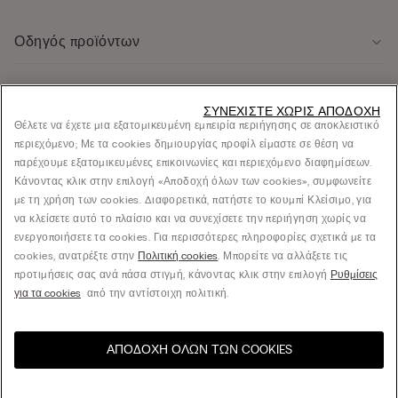
Οδηγός προϊόντων
Εξυπηρέτηση πελάτων
ΣΥΝΕΧΊΣΤΕ ΧΩΡΊΣ ΑΠΟΔΟΧΉ
Θέλετε να έχετε μια εξατομικευμένη εμπειρία περιήγησης σε αποκλειστικό
περιεχόμενο; Με τα cookies δημιουργίας προφίλ είμαστε σε θέση να
Νομική περιοχή
παρέχουμε εξατομικευμένες επικοινωνίες και περιεχόμενο διαφημίσεων.
Κάνοντας κλικ στην επιλογή «Αποδοχή όλων των cookies», συμφωνείτε
με τη χρήση των cookies. Διαφορετικά, πατήστε το κουμπί Κλείσιμο, για
Εταιρεία
να κλείσετε αυτό το πλαίσιο και να συνεχίσετε την περιήγηση χωρίς να
ενεργοποιήσετε τα cookies. Για περισσότερες πληροφορίες σχετικά με τα
cookies, ανατρέξτε στην
Πολιτική cookies
. Μπορείτε να αλλάξετε τις
προτιμήσεις σας ανά πάσα στιγμή, κάνοντας κλικ στην επιλογή
Ρυθμίσεις
© CALZEDONIA SpA, Via Monte Baldo, 20 - 37062 - Dossobuono di Villafranca (VR) -
για τα cookies
από την αντίστοιχη πολιτική.
ITALY - 02253210237, hello@intimissimi.com
ΑΠΟΔΟΧΉ ΌΛΩΝ ΤΩΝ COOKIES
Επιλέξτε μέγεθος
Επισκεφθείτε το online
United States
κατάστημα για τη χώρα σας:
Greece
Ελληνικά