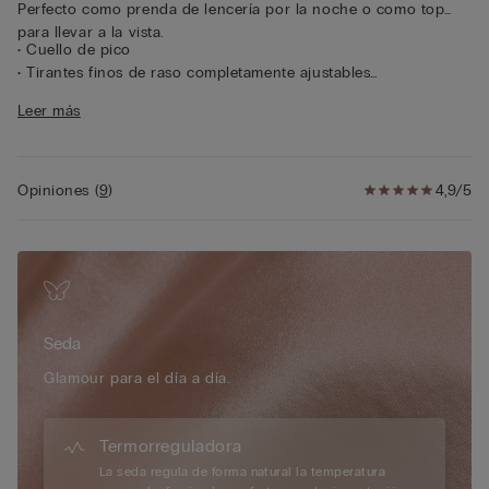
Perfecto como prenda de lencería por la noche o como top
para llevar a la vista.
• Cuello de pico
• Tirantes finos de raso completamente ajustables
• Corte recto
Leer más
• 100 % seda
• La modelo mide 175 cm y lleva la talla S
Opiniones
(
9
)
4,9/5
Seda
Glamour para el día a día.
Termorreguladora
La seda regula de forma natural la temperatura