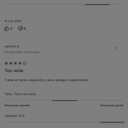
14 may 2026
0
0
carmen b
L
Comprador verificado
Calificación
Top seda
de
4
Tiene un tacto exquisito y unos encajes superlindos
sobre
5
Talla
:
Talla correcta
Demasiado pequeño
Demasiado grande
Calidad
:
5/5