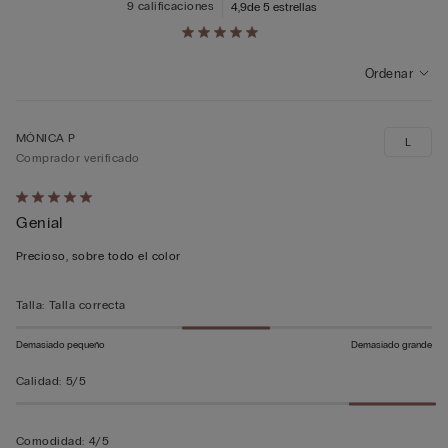
9 calificaciones
4,9
de 5 estrellas
Ordenar
MÓNICA P
L
Comprador verificado
Calificación
Genial
de
5
Precioso, sobre todo el color
sobre
5
Talla
:
Talla correcta
Demasiado pequeño
Demasiado grande
Calidad
:
5/5
Comodidad
:
4/5