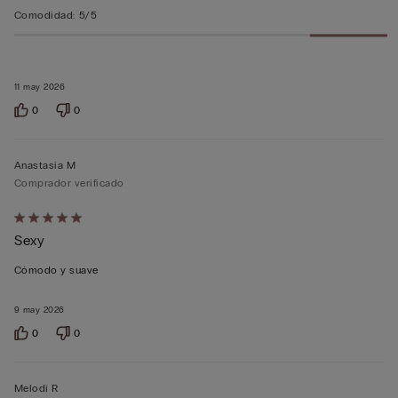
Comodidad
:
5/5
11 may 2026
0
0
Anastasia M
Comprador verificado
Calificación
Sexy
de
5
Cómodo y suave
sobre
5
9 may 2026
0
0
Melodi R