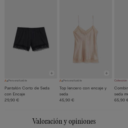
Personalizable
Personalizable
Colección
Pantalón Corto de Seda
Top lencero con encaje y
Combin
con Encaje
seda
seda m
29,90 €
45,90 €
65,90 
Valoración y opiniones