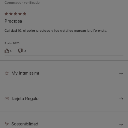
Comprador verificado
Calificación
Preciosa
de
5
Calidad 10, el color precioso y los detalles marcan la diferencia.
sobre
5
9 abr 2026
0
0
My Intimissimi
Tarjeta Regalo
Sostenibilidad