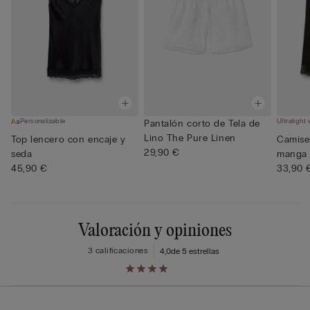
Personalizable
Ultralight
Pantalón corto de Tela de
Lino The Pure Linen
Top lencero con encaje y
Camise
29,90 €
seda
manga 
45,90 €
cash...
33,90 
Valoración y opiniones
3 calificaciones
4,0
de 5 estrellas