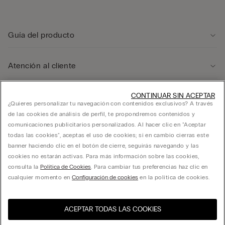
Guía del producto
Atención al cliente
Área legal
CONTINUAR SIN ACEPTAR
¿Quieres personalizar tu navegación con contenidos exclusivos? A través
de las cookies de análisis de perfil, te propondremos contenidos y
comunicaciones publicitarios personalizados. Al hacer clic en "Aceptar
Empresa
todas las cookies", aceptas el uso de cookies; si en cambio cierras este
banner haciendo clic en el botón de cierre, seguirás navegando y las
cookies no estarán activas. Para más información sobre las cookies,
consulta la
Política de Cookies
. Para cambiar tus preferencias haz clic en
FRANCHISING CALZEDONIA ESPAÑA, S.A. calle Ciencias 71-87, Polígono Pedrosa,
cualquier momento en
Configuración de cookies
en la política de cookies.
L’Hospitalet de Llobregat, Barcelona - 08908 - C.I.F. A60181294
ACEPTAR TODAS LAS COOKIES
Selecciona la talla
Visita la tienda online de tu
United States
país
España
Español