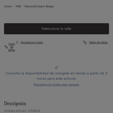
Color:
-
118k - Natural/cream Beige
Selecciona la talla
Encuentra tu talla
Tabla de tallas
Guía
de
tallas
Consulta la disponibilidad de recogida en tienda a partir de 3
horas para este artículo
Encuentra la tienda más cercana
Descripción
Código artículo: LTD2603