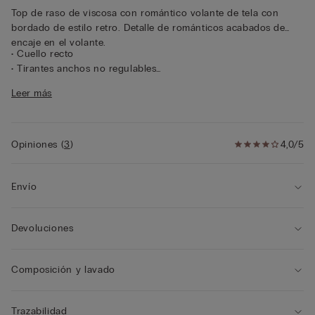
Top de raso de viscosa con romántico volante de tela con
bordado de estilo retro. Detalle de románticos acabados de
encaje en el volante.
• Cuello recto
• Tirantes anchos no regulables
• Corte holgado
Leer más
• La modelo mide 175 cm y lleva la talla S
Opiniones
(
3
)
4,0/5
Envío
Devoluciones
Composición y lavado
Trazabilidad