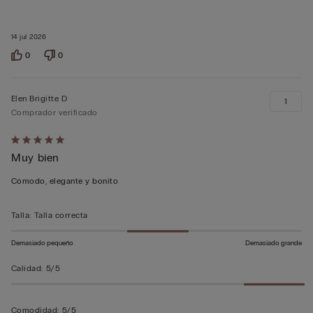
14 jul 2026
0
0
Elen Brigitte D
1
Comprador verificado
Calificación
Muy bien
de
5
Cómodo, elegante y bonito
sobre
5
Talla
:
Talla correcta
Demasiado pequeño
Demasiado grande
Calidad
:
5/5
Comodidad
:
5/5