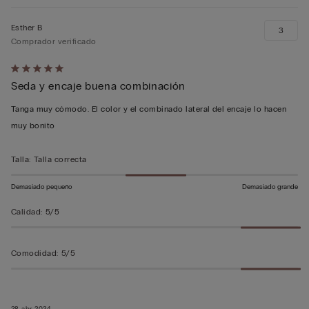
Esther B
3
Comprador verificado
Calificación
Seda y encaje buena combinación
de
5
Tanga muy cómodo. El color y el combinado lateral del encaje lo hacen
sobre
muy bonito
5
Talla
:
Talla correcta
Demasiado pequeño
Demasiado grande
Calidad
:
5/5
Comodidad
:
5/5