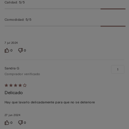
Calidad
:
5/5
Comodidad
:
5/5
7 jul 2024
0
0
Sandra G
1
Comprador verificado
Calificación
Delicado
de
4
Hay que lavarlo delicadamente para que no se deteriore
sobre
5
27 jun 2024
0
0