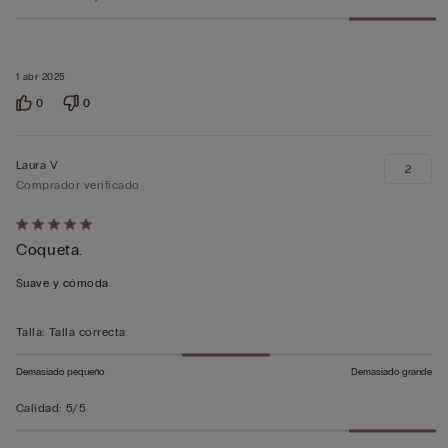
1 abr 2025
0
0
Laura V
2
Comprador verificado
Calificación
Coqueta.
de
5
Suave y cómoda.
sobre
5
Talla
:
Talla correcta
Demasiado pequeño
Demasiado grande
Calidad
:
5/5