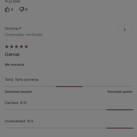
14 jul 2026
0
0
Cristina P
3
Comprador verificado
Calificación
Genial
de
5
Me encanta
sobre
5
Talla
:
Talla correcta
Demasiado pequeño
Demasiado grande
Calidad
:
5/5
Comodidad
:
5/5