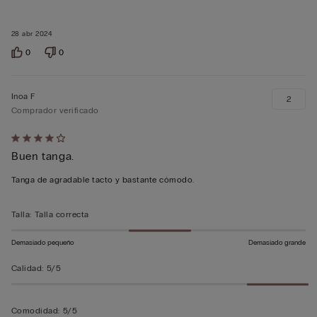
28 abr 2024
0
0
Inoa F
2
Comprador verificado
Calificación
Buen tanga.
de
4
Tanga de agradable tacto y bastante cómodo.
sobre
5
Talla
:
Talla correcta
Demasiado pequeño
Demasiado grande
Calidad
:
5/5
Comodidad
:
5/5