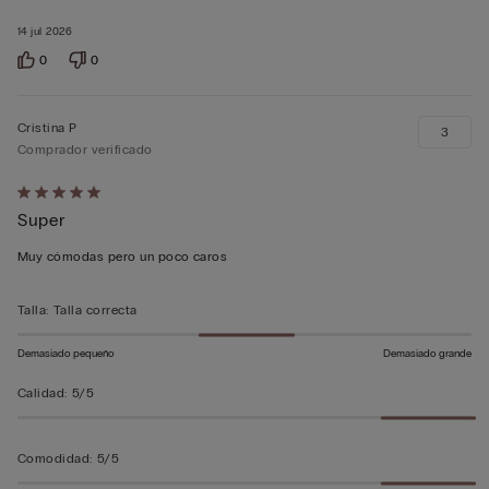
14 jul 2026
0
0
Cristina P
3
Comprador verificado
Calificación
Super
de
5
Muy cómodas pero un poco caros
sobre
5
Talla
:
Talla correcta
Demasiado pequeño
Demasiado grande
Calidad
:
5/5
Comodidad
:
5/5