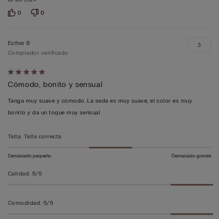
28 abr 2024
0
0
Esther B
3
Comprador verificado
Calificación
Cómodo, bonito y sensual
de
5
Tanga muy suave y cómodo. La seda es muy suave, el color es muy
sobre
bonito y da un toque muy sensual
5
Talla
:
Talla correcta
Demasiado pequeño
Demasiado grande
Calidad
:
5/5
Comodidad
:
5/5