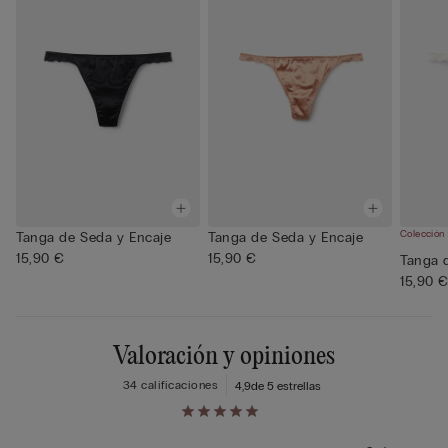
Colección
Tanga de Seda y Encaje
Tanga de Seda y Encaje
15,90 €
15,90 €
Tanga 
15,90 
Valoración y opiniones
34 calificaciones
4,9
de 5 estrellas