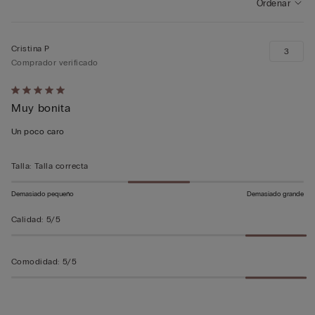
Ordenar
Cristina P
3
Comprador verificado
Calificación
Muy bonita
de
5
Un poco caro
sobre
5
Talla
:
Talla correcta
Demasiado pequeño
Demasiado grande
Calidad
:
5/5
Comodidad
:
5/5