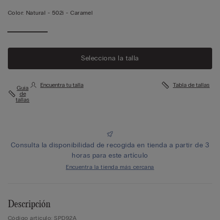
Color:
Natural -
502i - Caramel
Selecciona la talla
Encuentra tu talla
Tabla de tallas
Guía
de
tallas
Consulta la disponibilidad de recogida en tienda a partir de 3
horas para este artículo
Encuentra la tienda más cercana
Descripción
Código artículo: SPD92A