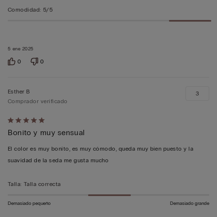
Comodidad
:
5/5
5 ene 2025
0
0
Esther B
3
Comprador verificado
Calificación
Bonito y muy sensual
de
5
El color es muy bonito, es muy cómodo, queda muy bien puesto y la
sobre
suavidad de la seda me gusta mucho
5
Talla
:
Talla correcta
Demasiado pequeño
Demasiado grande