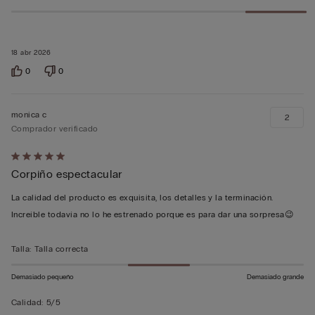
18 abr 2026
0
0
monica c
2
Comprador verificado
Calificación
Corpiño espectacular
de
5
La calidad del producto es exquisita, los detalles y la terminación.
sobre
Increíble todavía no lo he estrenado porque es para dar una sorpresa😉
5
Talla
:
Talla correcta
Demasiado pequeño
Demasiado grande
Calidad
:
5/5