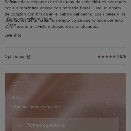
Sofisticado y elegante corsé de raso de seda elástico adornado
con un romántico encaje con bordado floral. Luce un charm
de corazón con brillos en el centro del pecho. Los ribetes y las
• Copa con relleno ligero
inserciones de tul crean un efecto corsé que lo hace perfecto
• Aros
para llevarlo a la vista o debajo de una chaqueta.
• Refuerzos laterales
Leer más
• Charm de quita y pon con mosquetón
• Cinta con silicona en el contorno del pecho
• Tirantes revestidos de raso de seda de quita y pon y
ajustables en la parte trasera
Opiniones
(
14
)
4,9/5
• Doble contorno del pecho en tul
• Elásticos de liguero de quita y pon y ajustables
Style Tips
Póntelo con unos vaqueros o un pantalón dejando
los elásticos de liguero a la vista.
Limited Edition
Intimissimi presenta una nueva edición limitada
Seda
que rinde homenaje a la elegancia más auténtica de la marca y
reinterpreta en clave sofisticada y contemporánea la línea
Glamour para el día a día.
Pretty Flowers, una de las más emblemáticas de Intimissimi, a
través de líneas románticas y materiales preciosos como la
seda.
Termorreguladora