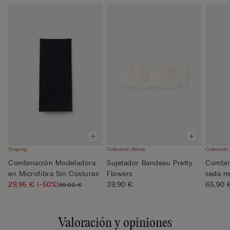
Shaping
Colección Novia
Colección
Combinación Modeladora
Sujetador Bandeau Pretty
Combin
en Microfibra Sin Costuras
Flowers
seda m
29,95 €
(-50%)
39,90 €
65,90 
59,90 €
Valoración y opiniones