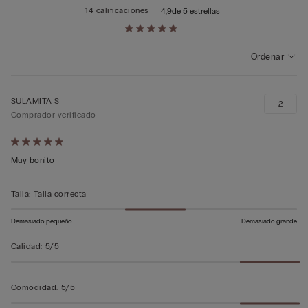
14 calificaciones
4,9
de 5 estrellas
Ordenar
SULAMITA S
2
Comprador verificado
Calificación
de
Muy bonito
5
sobre
Talla
:
Talla correcta
5
Demasiado pequeño
Demasiado grande
Calidad
:
5/5
Comodidad
:
5/5