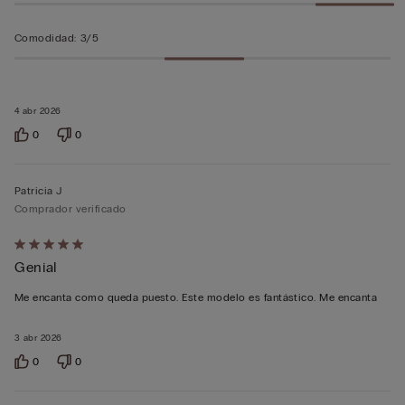
Comodidad
:
3/5
4 abr 2026
0
0
Patricia J
Comprador verificado
Calificación
Genial
de
5
Me encanta como queda puesto. Este modelo es fantástico. Me encanta
sobre
5
3 abr 2026
0
0