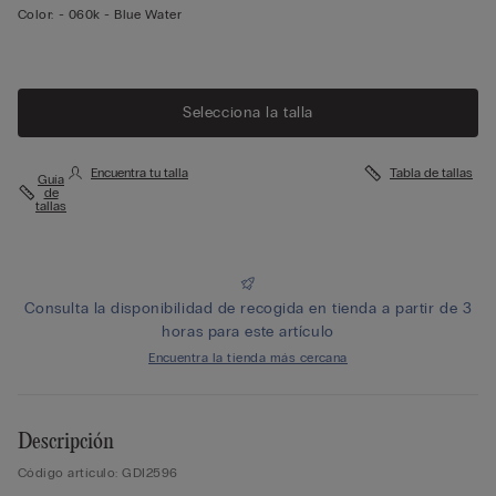
Color:
-
060k - Blue Water
Selecciona la talla
Encuentra tu talla
Tabla de tallas
Guía
de
tallas
Consulta la disponibilidad de recogida en tienda a partir de 3
horas para este artículo
Encuentra la tienda más cercana
Descripción
Código artículo: GDI2596