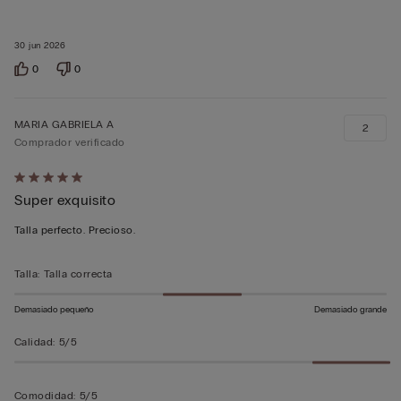
30 jun 2026
0
0
MARIA GABRIELA A
2
Comprador verificado
Calificación
Super exquisito
de
5
Talla perfecto. Precioso.
sobre
5
Talla
:
Talla correcta
Demasiado pequeño
Demasiado grande
Calidad
:
5/5
Comodidad
:
5/5