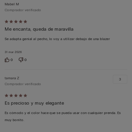
Mabel M
Comprador verificado
Calificación
Me encanta, queda de maravilla
de
5
Se adapta genial al pecho, lo voy a utilizar debajo de una blazer
sobre
5
31 mar 2026
0
0
tamara Z
3
Comprador verificado
Calificación
Es precioso y muy elegante
de
5
Es cómodo y el color hace que se pueda usar con cualquier prenda. Es
sobre
muy bonito.
5