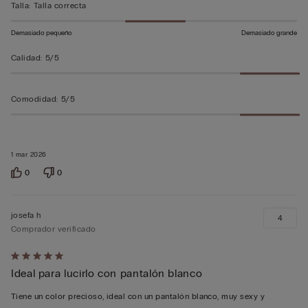
Talla
:
Talla correcta
Demasiado pequeño
Demasiado grande
Calidad
:
5/5
Comodidad
:
5/5
1 mar 2026
0
0
josefa h
4
Comprador verificado
Calificación
Ideal para lucirlo con pantalón blanco
de
5
Tiene un color precioso, ideal con un pantalón blanco, muy sexy y