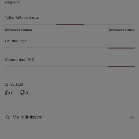
sobre
elegante
5
Talla
:
Talla correcta
Demasiado pequeño
Demasiado grande
Calidad
:
5/5
Comodidad
:
5/5
25 feb 2026
0
0
My Intimissimi