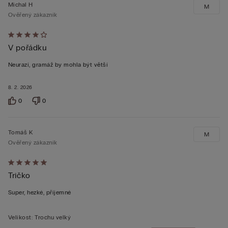
Michal H
M
Ověřený zákazník
Hodnocení:
V pořádku
4
z 5
Neurazí, gramáž by mohla být větší
8. 2. 2026
0
0
Tomáš K
M
Ověřený zákazník
Hodnocení:
Tričko
5
z 5
Super, hezké, příjemné
Velikost
:
Trochu velký