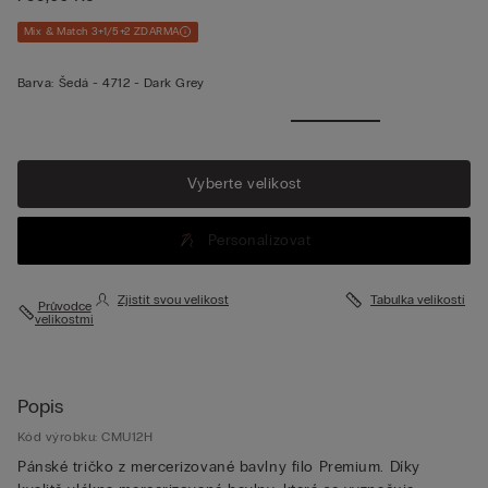
Mix & Match 3+1/5+2 ZDARMA
Barva:
Šedá -
4712 - Dark Grey
Vyberte velikost
Personalizovat
Zjistit svou velikost
Tabulka velikostí
Průvodce
velikostmi
Popis
Kód výrobku: CMU12H
Pánské tričko z mercerizované bavlny filo Premium. Díky