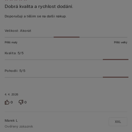
Hodnocení:
Dobrá kvalita a rychlost dodání.
5
z 5
Doporučuji a těším se na další nákup.
Velikost
:
Akorát
Příliš malý
Příliš velký
Kvalita
:
5/5
Pohodlí
:
5/5
4. 4. 2026
0
0
Marek L
XXL
Ověřený zákazník