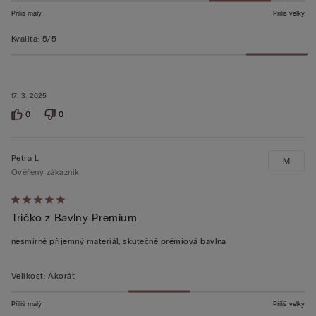
Příliš malý
Příliš velký
Kvalita
:
5/5
17. 3. 2025
0
0
Petra L
M
Ověřený zákazník
Hodnocení:
Tričko z Bavlny Premium
5
z 5
nesmírně příjemný materiál, skutečně prémiová bavlna
Velikost
:
Akorát
Příliš malý
Příliš velký