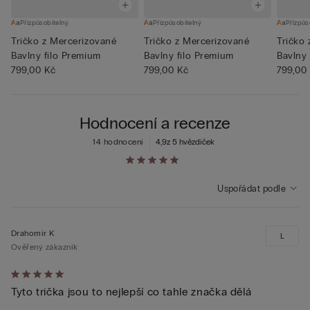
Přizpůsobitelný
Přizpůsobitelný
Přizpůs
Tričko z Mercerizované
Tričko z Mercerizované
Tričko
Bavlny filo Premium
Bavlny filo Premium
Bavlny 
799,00 Kč
799,00 Kč
799,00
Hodnocení a recenze
14 hodnocení
4,9
z 5 hvězdiček
Uspořádat podle
Drahomír K
L
Ověřený zákazník
Hodnocení:
Tyto trička jsou to nejlepší co tahle značka dělá
5