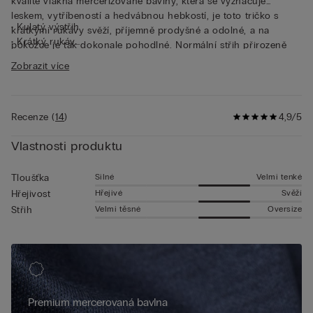
kvalitě vlákna mercerizované bavlny, která se vyznačuje
leskem, vytříbeností a hedvábnou hebkostí, je toto tričko s
• Kulatý výstřih
krátkými rukávy svěží, příjemně prodyšné a odolné, a na
• Krátký rukáv
pokožce je tak dokonale pohodlné. Normální střih přirozeně
• Normální střih
kopíruje tvar těla. Toto tričko z mercerizované bavlny, určené
Zobrazit více
• Model je vysoký 185 cm a má na sobě velikost L
pro ty, kdo hledají kvalitu a funkčnost, spojuje eleganci s
praktičností. Je proto ideální jednak jako tričko pro ležérní
outfit, aniž byste se museli vzdát elegance a stylu, tak i pod
Recenze
(
14
)
4,9/5
sako pro upravený a pohodlný vzhled.
Vlastnosti produktu
Silné
Velmi tenké
Tloušťka
Hřejivé
Svěží
Hřejivost
Velmi těsné
Oversize
Střih
Premium mercerovaná bavlna