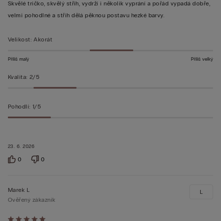
z 5
Skvělé tričko, skvělý střih, vydrží i několik vyprání a pořád vypadá dobře,
velmi pohodlné a střih dělá pěknou postavu hezké barvy.
Velikost
:
Akorát
Příliš malý
Příliš velký
Kvalita
:
2/5
Pohodlí
:
1/5
23. 6. 2026
0
0
Marek L
L
Ověřený zákazník