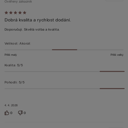
Ověřený zákazník
Hodnocení:
Dobrá kvalita a rychlost dodání.
5
z 5
Doporučuji. Skvělá volba a kvalita.
Velikost
:
Akorát
Příliš malý
Příliš velký
Kvalita
:
5/5
Pohodlí
:
5/5
4. 4. 2026
0
0