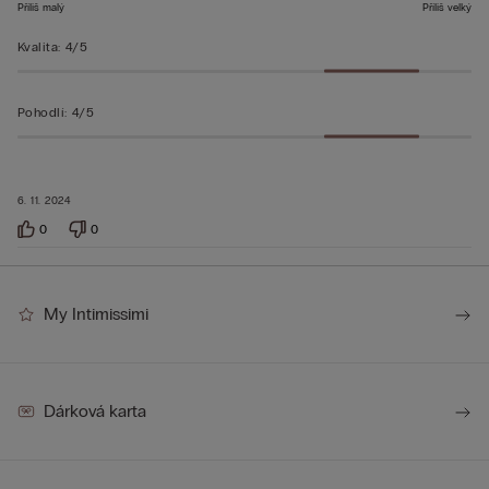
Příliš malý
Příliš velký
Kvalita
:
4/5
Pohodlí
:
4/5
6. 11. 2024
0
0
My Intimissimi
Dárková karta