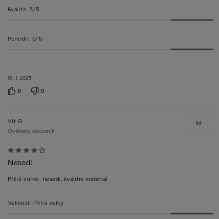
Kvalita
:
5/5
Pohodlí
:
5/5
10. 1. 2025
0
0
Vít G
M
Ověřený zákazník
Hodnocení:
Nesedí
4
z 5
Příliš volné- nesedí, kvalitní materiál
Velikost
:
Příliš velký