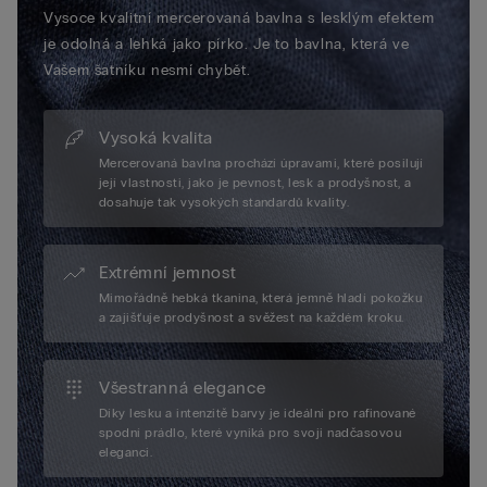
Vysoce kvalitní mercerovaná bavlna s lesklým efektem
je odolná a lehká jako pírko. Je to bavlna, která ve
Vašem šatníku nesmí chybět.
Vysoká kvalita
Mercerovaná bavlna prochází úpravami, které posilují
její vlastnosti, jako je pevnost, lesk a prodyšnost, a
dosahuje tak vysokých standardů kvality.
Extrémní jemnost
Mimořádně hebká tkanina, která jemně hladí pokožku
a zajišťuje prodyšnost a svěžest na každém kroku.
Všestranná elegance
Díky lesku a intenzitě barvy je ideální pro rafinované
spodní prádlo, které vyniká pro svoji nadčasovou
eleganci.