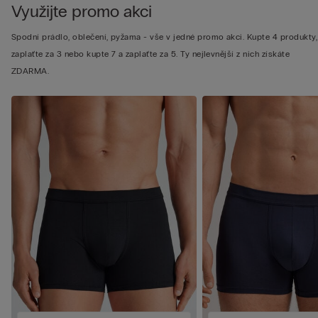
Využijte promo akci
Spodní prádlo, oblečení, pyžama - vše v jedné promo akci. Kupte 4 produkty,
zaplaťte za 3 nebo kupte 7 a zaplaťte za 5. Ty nejlevnější z nich získáte
ZDARMA.