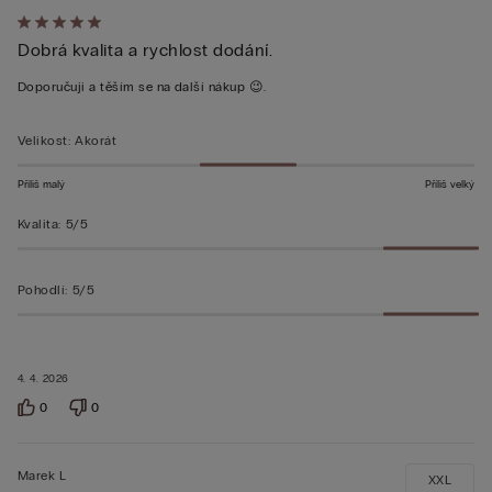
Hodnocení:
Dobrá kvalita a rychlost dodání.
5
z 5
Doporučuji a těším se na další nákup 😉.
Velikost
:
Akorát
Příliš malý
Příliš velký
Kvalita
:
5/5
Pohodlí
:
5/5
4. 4. 2026
0
0
Marek L
XXL