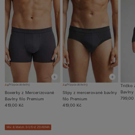
Přizpůsobitelný
Přizpůsobitelný
Tričko
Bavlny 
Boxerky z Mercerizované
Slipy z mercerované bavlny
Prem...
799,00
Bavlny filo Premium
filo Premium
419,00 Kč
419,00 Kč
Mix & Match 3+1/5+2 ZDARMA