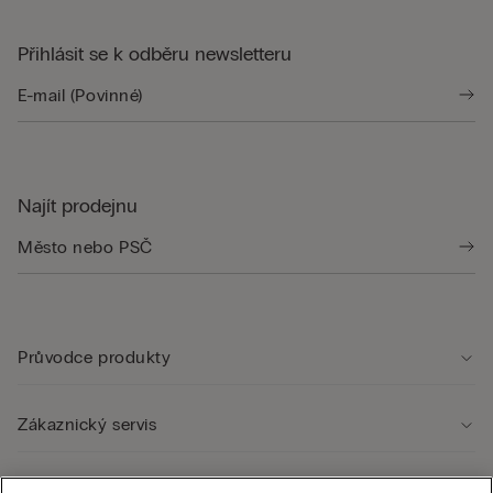
Přihlásit se k odběru newsletteru
Najít prodejnu
Průvodce produkty
Zákaznický servis
Právní oblast