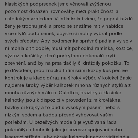
klasických podprsenek jsme věnovali zvýšenou
pozornost dosažení rovnováhy mezi praktičností a
estetickým vzhledem. V Intimissimi víme, že poprsí každé
ženy je trochu jiné, a proto se snažíme mít v nabídce
více stylů podprsenek, abyste si mohly vybrat podle
svých představ. Aby podprsenka správně padla a vy se v
ní mohla cítit dobře, musí mít pohodlná ramínka, kostice,
výztuž a košíčky, které poskytnou dokonalé krytí
zpevnění, aniž by na prsa tlačily či dráždily pokožku. To
je důvodem, proč značka Intimissimi každý kus pečlivě
kontroluje a klade důraz na široký výběr. V kolekci Basic
najdeme široký výběr kalhotek mnoha různých stylů a z
mnoha různých vláken. Culottes, brazilky a klasické
kalhotky jsou k dispozici v provedení z mikrovlákna,
bavlny či krajky a to buď s vysokým pasem, nebo s
nízkým sedem a budou přesně vyhovovat vašim
potřebám. U bezešvých modelů je využívaná řada
pokročilých technik, jako je bezešvé spojování nebo
laserové stříhání, aby okraje kalhotek nebyly viditelné a