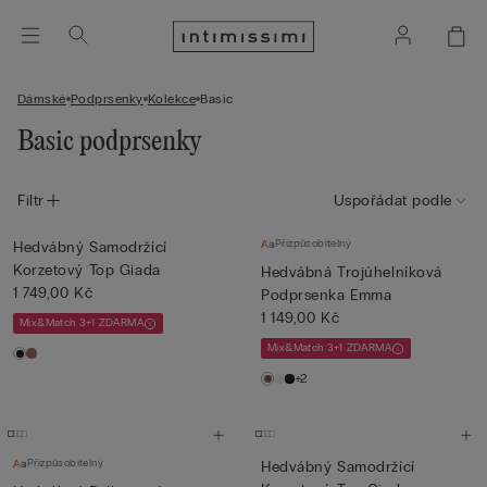
Dámské
Podprsenky
Kolekce
Basic
Basic podprsenky
Filtr
Uspořádat podle
Přizpůsobitelný
Hedvábný Samodržící
Korzetový Top Giada
Hedvábná Trojúhelníková
1 749,00 Kč
Podprsenka Emma
1 149,00 Kč
Mix&Match 3+1 ZDARMA
Mix&Match 3+1 ZDARMA
+2
Přizpůsobitelný
Hedvábný Samodržící