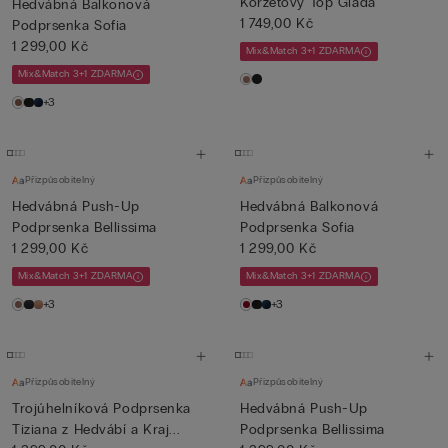
Korzetový Top Giada
Hedvábná Balkonová
1 749,00 Kč
Podprsenka Sofia
1 299,00 Kč
Mix&Match 3+1 ZDARMA
Mix&Match 3+1 ZDARMA
+3
Přizpůsobitelný
Přizpůsobitelný
Hedvábná Push-Up
Hedvábná Balkonová
Podprsenka Bellissima
Podprsenka Sofia
1 299,00 Kč
1 299,00 Kč
Mix&Match 3+1 ZDARMA
Mix&Match 3+1 ZDARMA
+3
+3
Přizpůsobitelný
Přizpůsobitelný
Trojúhelníková Podprsenka
Hedvábná Push-Up
Tiziana z Hedvábí a Kraj...
Podprsenka Bellissima