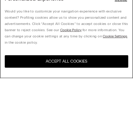
Would you like to customize your navigation experience with exclusive
content? Profiling cookies allow us to show you personalized content and
advertisements. Click “Accept All Cookies” to accept cookies or close this
banner to reject cookies. See our
Cookie Policy
for more information. You
can change your cookie settings at any time by clicking on
Cookie Settings
in the cookie policy.
ACCEPT ALL COOKIES
Navštivte e-shop ve vaší
United States
zemi
Uspořádat podle
Nejlépe prodávané
Ceny sestupně
My Intimissimi
Ceny vzestupně
Nejnovější