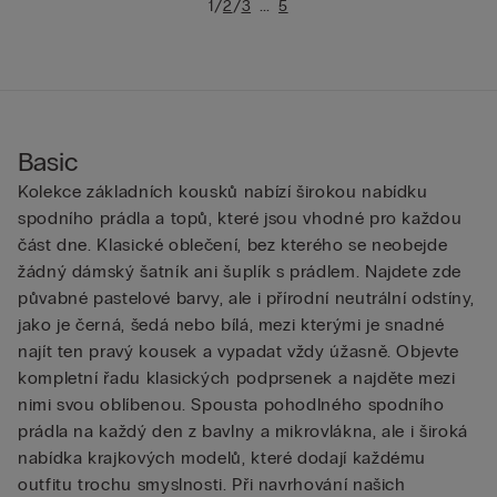
/
/
...
1
2
3
5
Basic
Kolekce základních kousků nabízí širokou nabídku
spodního prádla a topů, které jsou vhodné pro každou
část dne. Klasické oblečení, bez kterého se neobejde
žádný dámský šatník ani šuplík s prádlem. Najdete zde
půvabné pastelové barvy, ale i přírodní neutrální odstíny,
jako je černá, šedá nebo bílá, mezi kterými je snadné
najít ten pravý kousek a vypadat vždy úžasně. Objevte
kompletní řadu klasických podprsenek a najděte mezi
nimi svou oblíbenou. Spousta pohodlného spodního
prádla na každý den z bavlny a mikrovlákna, ale i široká
nabídka krajkových modelů, které dodají každému
outfitu trochu smyslnosti. Při navrhování našich