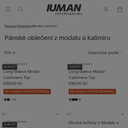
Pánské
Oblečení
Modal a kašmír
Pánské oblečení z modalu a kašmíru
Filtr
Uspořádat podle
Přizpůsobitelný
Přizpůsobitelný
SLIM FIT
SLIM FIT
Long-Sleeve Modal-
Long-Sleeve Modal-
Cashmere Top
Cashmere Top
999,00 Kč
999,00 Kč
Mix & Match 3+1/5+2 ZDARMA
Mix & Match 3+1/5+2 ZDARMA
+6
+6
Přizpůsobitelný
Dlouhé kalhoty z Modalu a
SLIM FIT