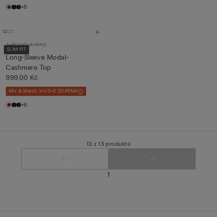
+6
Přizpůsobitelný
SLIM FIT
Long-Sleeve Modal-
Cashmere Top
999,00 Kč
Mix & Match 3+1/5+2 ZDARMA
+6
13 z 13 produktů
1