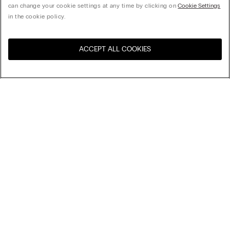
can change your cookie settings at any time by clicking on
Cookie Settings
in the cookie policy.
ACCEPT ALL COOKIES
Navštivte e-shop ve vaší
United States
zemi
Uspořádat podle
Nejlépe prodávané
Ceny sestupně
My Intimissimi
Ceny vzestupně
Nejnovější
Dárková karta
Udržitelnost