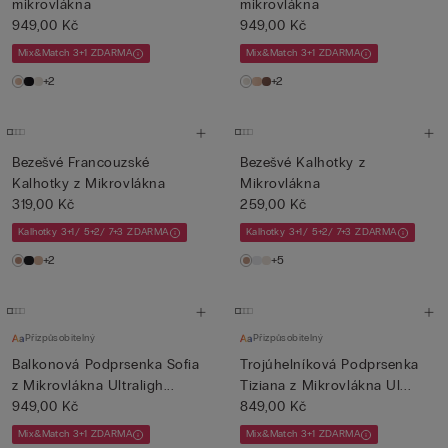
mikrovlákna
mikrovlákna
949,00 Kč
949,00 Kč
Mix&Match 3+1 ZDARMA
Mix&Match 3+1 ZDARMA
+2
+2
Bezešvé Francouzské
Bezešvé Kalhotky z
Kalhotky z Mikrovlákna
Mikrovlákna
319,00 Kč
259,00 Kč
Kalhotky 3+1/ 5+2/ 7+3 ZDARMA
Kalhotky 3+1/ 5+2/ 7+3 ZDARMA
+2
+5
Přizpůsobitelný
Přizpůsobitelný
Balkonová Podprsenka Sofia
Trojúhelníková Podprsenka
z Mikrovlákna Ultraligh...
Tiziana z Mikrovlákna Ul...
949,00 Kč
849,00 Kč
Mix&Match 3+1 ZDARMA
Mix&Match 3+1 ZDARMA