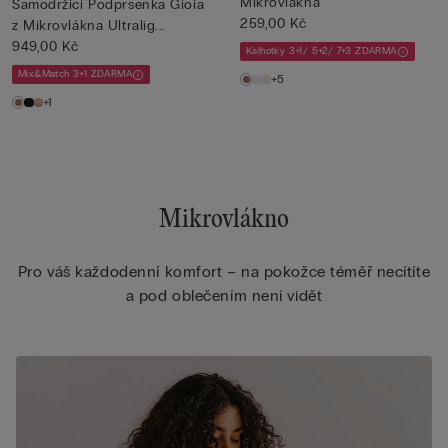
Mikrovlákna
Samodržící Podprsenka Gioia
259,00 Kč
z Mikrovlákna Ultralig...
949,00 Kč
Kalhotky 3+1/ 5+2/ 7+3 ZDARMA
Mix&Match 3+1 ZDARMA
+5
+1
Mikrovlákno
Pro váš každodenní komfort – na pokožce téměř necítíte
a pod oblečením není vidět