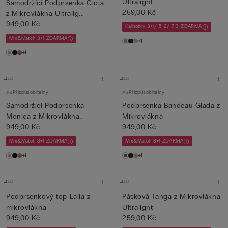
Ultralight
Samodržící Podprsenka Gioia
259,00 Kč
z Mikrovlákna Ultralig...
949,00 Kč
Kalhotky 3+1/ 5+2/ 7+3 ZDARMA
Mix&Match 3+1 ZDARMA
+1
+1
Přizpůsobitelný
Přizpůsobitelný
Samodržící Podprsenka
Podprsenka Bandeau Giada z
Monica z Mikrovlákna
Mikrovlákna
Ultrali...
949,00 Kč
949,00 Kč
Mix&Match 3+1 ZDARMA
Mix&Match 3+1 ZDARMA
+1
+1
Podprsenkový top Laila z
Pásková Tanga z Mikrovlákna
mikrovlákna
Ultralight
949,00 Kč
259,00 Kč