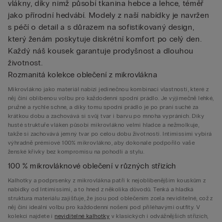
vlákny, díky nimž působí tkanina hebce a lehce, téměř
jako přírodní hedvábí. Modely z naší nabídky je navržen
s péčí o detail a s důrazem na sofistikovaný design,
který ženám poskytuje diskrétní komfort po celý den.
Každý náš kousek garantuje prodyšnost a dlouhou
životnost.
Rozmanitá kolekce oblečení z mikrovlákna
Mikrovlákno jako materiál nabízí jedinečnou kombinaci vlastností, které z
něj činí oblíbenou volbu pro každodenní spodní prádlo. Je výjimečně lehké,
pružné a rychle schne, a díky tomu spodní prádlo je po praní suché za
krátkou dobu a zachovává si svůj tvar i barvu po mnoha vypráních. Díky
husté struktuře vláken působí mikrovlákno velmi hladce a nežmolkuje,
takže si zachovává jemný tvar po celou dobu životnosti. Intimissimi vybírá
výhradně prémiové 100% mikrovlákno, aby dokonale podpořilo vaše
ženské křivky bez kompromisu na pohodlí a stylu.
100 % mikrovláknové oblečení v různých střizích
Kalhotky a podprsenky z mikrovlákna patří k nejoblíbenějším kouskům z
nabídky od Intimissimi, a to hned z několika důvodů. Tenká a hladká
struktura materiálu zajišťuje, že jsou pod oblečením zcela neviditelné, což z
něj činí ideální volbu pro každodenní nošení pod přiléhavými outfity. V
kolekci najdete i
neviditelné kalhotky
v klasických i odvážnějších střizích,