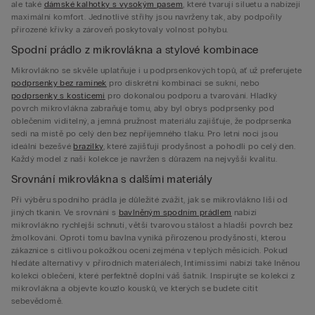
ale také
dámské kalhotky s vysokým pasem
, které tvarují siluetu a nabízejí
maximální komfort. Jednotlivé střihy jsou navrženy tak, aby podpořily
přirozené křivky a zároveň poskytovaly volnost pohybu.
Spodní prádlo z mikrovlákna a stylové kombinace
Mikrovlákno se skvěle uplatňuje i u podprsenkových topů, ať už preferujete
podprsenky bez ramínek
pro diskrétní kombinaci se sukní, nebo
podprsenky s kosticemi
pro dokonalou podporu a tvarování. Hladký
povrch mikrovlákna zabraňuje tomu, aby byl obrys podprsenky pod
oblečením viditelný, a jemná pružnost materiálu zajišťuje, že podprsenka
sedí na místě po celý den bez nepříjemného tlaku. Pro letní noci jsou
ideální bezešvé
brazilky
, které zajišťují prodyšnost a pohodlí po celý den.
Každý model z naší kolekce je navržen s důrazem na nejvyšší kvalitu.
Srovnání mikrovlákna s dalšími materiály
Při výběru spodního prádla je důležité zvážit, jak se mikrovlákno liší od
jiných tkanin. Ve srovnání s
bavlněným spodním prádlem
nabízí
mikrovlákno rychlejší schnutí, větší tvarovou stálost a hladší povrch bez
žmolkování. Oproti tomu bavlna vyniká přirozenou prodyšností, kterou
zákaznice s citlivou pokožkou ocení zejména v teplých měsících. Pokud
hledáte alternativy v přírodních materiálech, Intimissimi nabízí také lněnou
kolekci oblečení, které perfektně doplní váš šatník. Inspirujte se kolekcí z
mikrovlákna a objevte kouzlo kousků, ve kterých se budete cítit
sebevědomě.