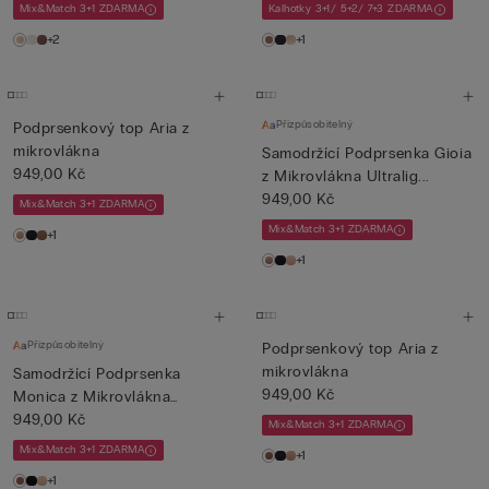
Mix&Match 3+1 ZDARMA
Kalhotky 3+1/ 5+2/ 7+3 ZDARMA
+2
+1
Přizpůsobitelný
Podprsenkový top Aria z
mikrovlákna
Samodržící Podprsenka Gioia
949,00 Kč
z Mikrovlákna Ultralig...
949,00 Kč
Mix&Match 3+1 ZDARMA
Mix&Match 3+1 ZDARMA
+1
+1
Přizpůsobitelný
Podprsenkový top Aria z
mikrovlákna
Samodržící Podprsenka
949,00 Kč
Monica z Mikrovlákna
Ultrali...
949,00 Kč
Mix&Match 3+1 ZDARMA
Mix&Match 3+1 ZDARMA
+1
+1