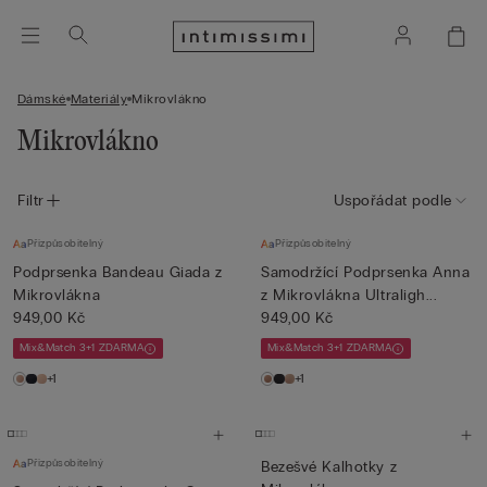
Dámské
Materiály
Mikrovlákno
Mikrovlákno
Filtr
Uspořádat podle
Přizpůsobitelný
Přizpůsobitelný
Podprsenka Bandeau Giada z
Samodržící Podprsenka Anna
Mikrovlákna
z Mikrovlákna Ultraligh...
949,00 Kč
949,00 Kč
Mix&Match 3+1 ZDARMA
Mix&Match 3+1 ZDARMA
+1
+1
Přizpůsobitelný
Bezešvé Kalhotky z