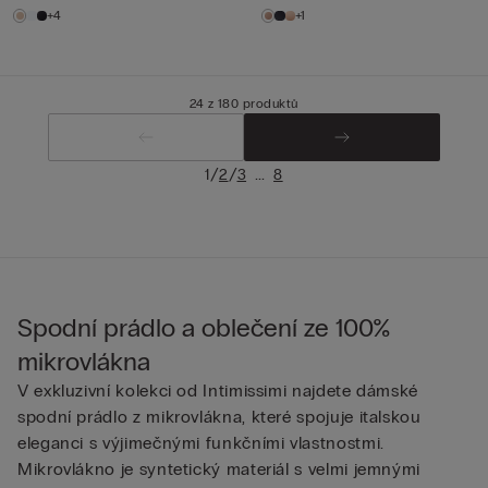
+4
+1
24 z 180 produktů
/
/
...
1
2
3
8
Spodní prádlo a oblečení ze 100%
mikrovlákna
V exkluzivní kolekci od Intimissimi najdete dámské
spodní prádlo z mikrovlákna, které spojuje italskou
eleganci s výjimečnými funkčními vlastnostmi.
Mikrovlákno je syntetický materiál s velmi jemnými