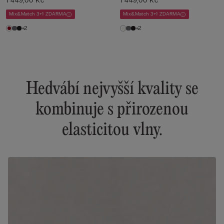
He...
1 449,00 Kč
He...
1 449,00 Kč
Mix&Match 3+1 ZDARMA
Mix&Match 3+1 ZDARMA
+2
+2
Hedvábí nejvyšší kvality se
kombinuje s přirozenou
elasticitou vlny.