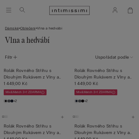
Dámské
Oblečení
Vlna a hedvábí
Vlna a hedvábí
Filtr
Uspořádat podle
Rolák Rovného Střihu s
Rolák Rovného Střihu s
Dlouhým Rukávem z Vlny a
Dlouhým Rukávem z Vlny a
He...
1 449,00 Kč
He...
1 449,00 Kč
Mix&Match 3+1 ZDARMA
Mix&Match 3+1 ZDARMA
+2
+2
Rolák Rovného Střihu s
Rolák Rovného Střihu s
Dlouhým Rukávem z Vlny a
Dlouhým Rukávem z Vlny a