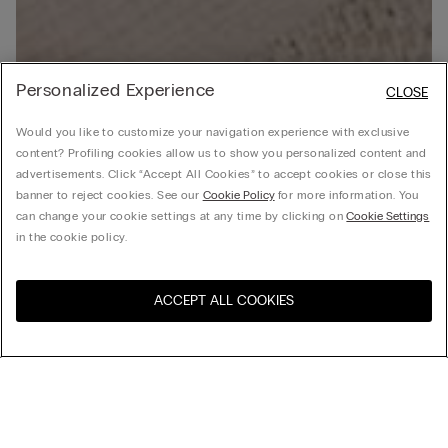
Personalized Experience
CLOSE
Would you like to customize your navigation experience with exclusive
content? Profiling cookies allow us to show you personalized content and
advertisements. Click “Accept All Cookies” to accept cookies or close this
banner to reject cookies. See our
Cookie Policy
for more information. You
can change your cookie settings at any time by clicking on
Cookie Settings
in the cookie policy.
ACCEPT ALL COOKIES
Navštivte e-shop ve vaší
United States
zemi
Uspořádat podle
Nejlépe prodávané