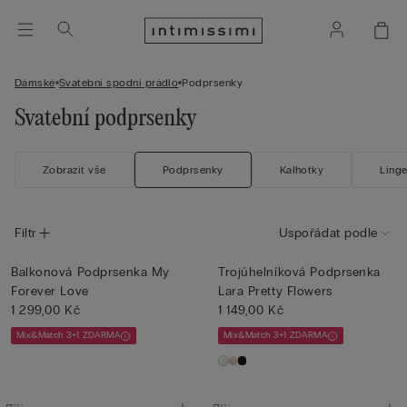
Dámské
Svatební spodní prádlo
Podprsenky
Svatební podprsenky
Zobrazit vše
Podprsenky
Kalhotky
Linge
Filtr
Uspořádat podle
Balkonová Podprsenka My
Trojúhelníková Podprsenka
Forever Love
Lara Pretty Flowers
1 299,00 Kč
1 149,00 Kč
Mix&Match 3+1 ZDARMA
Mix&Match 3+1 ZDARMA