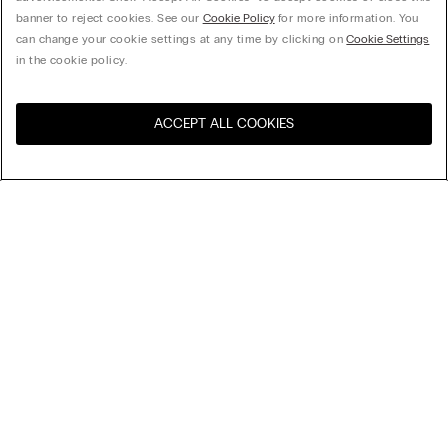
banner to reject cookies. See our
Cookie Policy
for more information. You
can change your cookie settings at any time by clicking on
Cookie Settings
in the cookie policy.
ACCEPT ALL COOKIES
Navštivte e-shop ve vaší
United States
zemi
Uspořádat podle
Nejlépe prodávané
Ceny sestupně
My Intimissimi
Ceny vzestupně
Nejnovější
Dárková karta