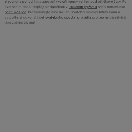
eleganci s pohodlím, a zároveň vytváří jemný vzhled pod přiléhavé šaty. Po
svatebním dni si dopřejte odpočinek v
luxusním pyžamu
nebo romantické
noční košilce
. Prozkoumejte naší luxusní svatební kolekci Intimissimi a
vytvořte si dokonalý set
svatebního spodního prádla
pro ten nejdůležitější
den vašeho života!