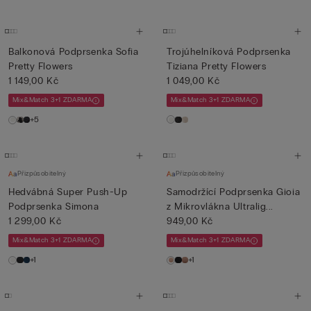
Balkonová Podprsenka Sofia
Trojúhelníková Podprsenka
Pretty Flowers
Tiziana Pretty Flowers
1 149,00 Kč
1 049,00 Kč
Mix&Match 3+1 ZDARMA
Mix&Match 3+1 ZDARMA
+5
Přizpůsobitelný
Přizpůsobitelný
Hedvábná Super Push-Up
Samodržící Podprsenka Gioia
Podprsenka Simona
z Mikrovlákna Ultralig...
1 299,00 Kč
949,00 Kč
Mix&Match 3+1 ZDARMA
Mix&Match 3+1 ZDARMA
+1
+1