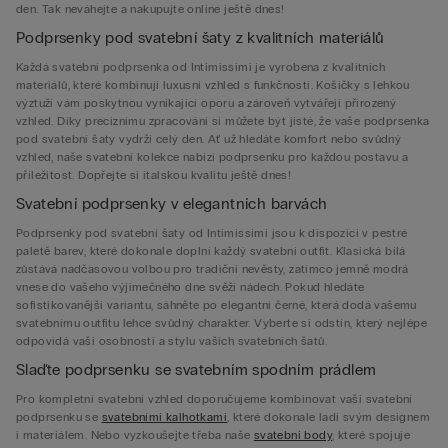
den. Tak neváhejte a nakupujte online ještě dnes!
Podprsenky pod svatební šaty z kvalitních materiálů
Každá svatební podprsenka od Intimissimi je vyrobena z kvalitních
materiálů, které kombinují luxusní vzhled s funkčností. Košíčky s lehkou
výztuží vám poskytnou vynikající oporu a zároveň vytvářejí přirozený
vzhled. Díky preciznímu zpracování si můžete být jisté, že vaše podprsenka
pod svatební šaty vydrží celý den. Ať už hledáte komfort nebo svůdný
vzhled, naše svatební kolekce nabízí podprsenku pro každou postavu a
příležitost. Dopřejte si italskou kvalitu ještě dnes!
Svatební podprsenky v elegantních barvách
Podprsenky pod svatební šaty od Intimissimi jsou k dispozici v pestré
paletě barev, které dokonale doplní každý svatební outfit. Klasická bílá
zůstává nadčasovou volbou pro tradiční nevěsty, zatímco jemně modrá
vnese do vašeho výjimečného dne svěží nádech. Pokud hledáte
sofistikovanější variantu, sáhněte po elegantní černé, která dodá vašemu
svatebnímu outfitu lehce svůdný charakter. Vyberte si odstín, který nejlépe
odpovídá vaší osobnosti a stylu vašich svatebních šatů.
Slaďte podprsenku se svatebním spodním prádlem
Pro kompletní svatební vzhled doporučujeme kombinovat vaši svatební
podprsenku se
svatebními kalhotkami
, které dokonale ladí svým designem
i materiálem. Nebo vyzkoušejte třeba naše
svatební body
, které spojuje