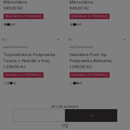
Mikrovlákna
Mikrovlákna
949,00 Kč
949,00 Kč
Mix&Match 3+1 ZDARMA
Mix&Match 3+1 ZDARMA
+1
+1
Přizpůsobitelný
Přizpůsobitelný
Trojúhelníková Podprsenka
Hedvábná Push-Up
Tiziana z Hedvábí a Kraj...
Podprsenka Bellissima
1 299,00 Kč
1 299,00 Kč
Mix&Match 3+1 ZDARMA
Mix&Match 3+1 ZDARMA
+2
+3
24 z 25 produktů
/
1
2