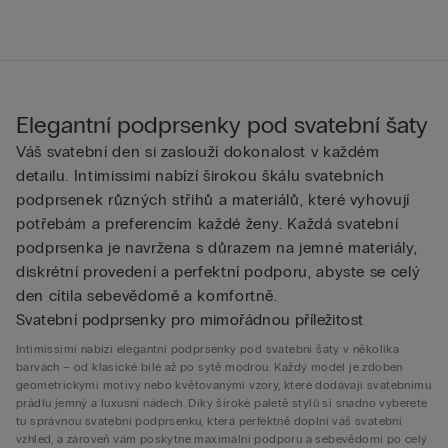
Elegantní podprsenky pod svatební šaty
Váš svatební den si zaslouží dokonalost v každém
detailu. Intimissimi nabízí širokou škálu svatebních
podprsenek různých střihů a materiálů, které vyhovují
potřebám a preferencím každé ženy. Každá svatební
podprsenka je navržena s důrazem na jemné materiály,
diskrétní provedení a perfektní podporu, abyste se celý
den cítila sebevědomě a komfortně.
Svatební podprsenky pro mimořádnou příležitost
Intimissimi nabízí elegantní podprsenky pod svatební šaty v několika
barvách – od klasické bílé až po sytě modrou. Každý model je zdoben
geometrickými motivy nebo květovanými vzory, které dodávají svatebnímu
prádlu jemný a luxusní nádech. Díky široké paletě stylů si snadno vyberete
tu správnou svatební podprsenku, která perfektně doplní váš svatební
vzhled, a zároveň vám poskytne maximální podporu a sebevědomí po celý