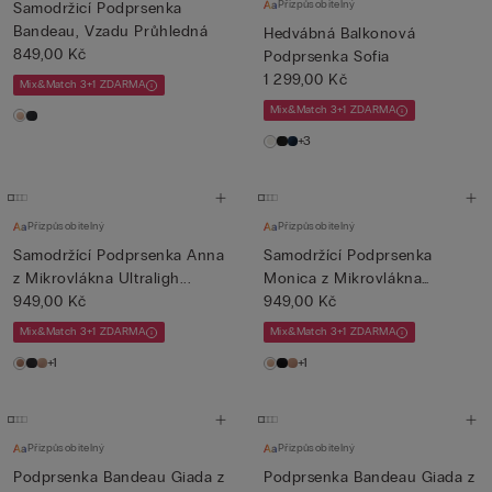
Přizpůsobitelný
Samodržicí Podprsenka
Bandeau, Vzadu Průhledná
Hedvábná Balkonová
849,00 Kč
Podprsenka Sofia
1 299,00 Kč
Mix&Match 3+1 ZDARMA
Mix&Match 3+1 ZDARMA
+3
Přizpůsobitelný
Přizpůsobitelný
Samodržící Podprsenka Anna
Samodržící Podprsenka
z Mikrovlákna Ultraligh...
Monica z Mikrovlákna
949,00 Kč
Ultrali...
949,00 Kč
Mix&Match 3+1 ZDARMA
Mix&Match 3+1 ZDARMA
+1
+1
Přizpůsobitelný
Přizpůsobitelný
Podprsenka Bandeau Giada z
Podprsenka Bandeau Giada z