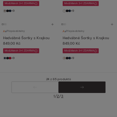
Mix&Match 3+1 ZDARMA
Mix&Match 3+1 ZDARMA
+9
+9
Přizpůsobitelný
Přizpůsobitelný
Hedvábné Šortky s Krajkou
Hedvábné Šortky s Krajkou
849,00 Kč
849,00 Kč
Mix&Match 3+1 ZDARMA
Mix&Match 3+1 ZDARMA
+9
+9
24 z 65 produktů
/
/
1
2
3