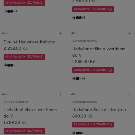
2 599,00 Kč
Mix&Match 3+1 ZDARMA
Mix&Match 3+1 ZDARMA
+9
+3
Přizpůsobitelný
Dlouhé Hedvábné Kalhoty
2 299,00 Kč
Hedvábné tílko s výstřihem
do V
Mix&Match 3+1 ZDARMA
1 299,00 Kč
+3
Mix&Match 3+1 ZDARMA
+9
Přizpůsobitelný
Přizpůsobitelný
Hedvábné tílko s výstřihem
Hedvábné Šortky s Krajkou
do V
849,00 Kč
1 299,00 Kč
Mix&Match 3+1 ZDARMA
Mix&Match 3+1 ZDARMA
+9