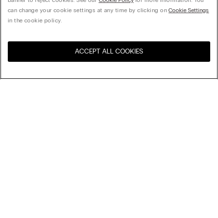
banner to reject cookies. See our
Cookie Policy
for more information. You
can change your cookie settings at any time by clicking on
Cookie Settings
in the cookie policy.
ACCEPT ALL COOKIES
Navštivte e-shop ve vaší
United States
zemi
Uspořádat podle
Nejlépe prodávané
Ceny sestupně
My Intimissimi
Ceny vzestupně
Nejnovější
Dárková karta