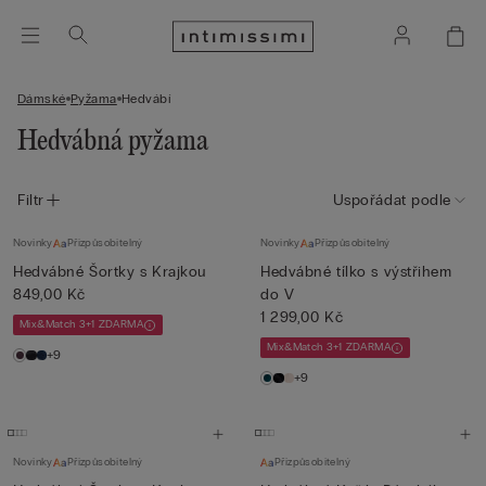
Dámské
Pyžama
Hedvábí
Hedvábná pyžama
Filtr
Uspořádat podle
Novinky
Přizpůsobitelný
Novinky
Přizpůsobitelný
Hedvábné Šortky s Krajkou
Hedvábné tílko s výstřihem
849,00 Kč
do V
1 299,00 Kč
Mix&Match 3+1 ZDARMA
Mix&Match 3+1 ZDARMA
+9
+9
Novinky
Přizpůsobitelný
Přizpůsobitelný