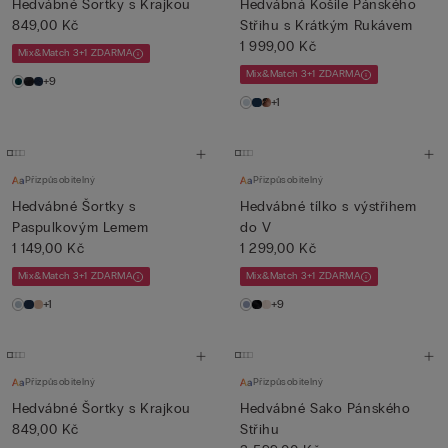
Hedvábné Šortky s Krajkou
Hedvábná Košile Pánského
849,00 Kč
Střihu s Krátkým Rukávem
1 999,00 Kč
Mix&Match 3+1 ZDARMA
Mix&Match 3+1 ZDARMA
+9
+1
Přizpůsobitelný
Přizpůsobitelný
Hedvábné Šortky s
Hedvábné tílko s výstřihem
Paspulkovým Lemem
do V
1 149,00 Kč
1 299,00 Kč
Mix&Match 3+1 ZDARMA
Mix&Match 3+1 ZDARMA
+1
+9
Přizpůsobitelný
Přizpůsobitelný
Hedvábné Šortky s Krajkou
Hedvábné Sako Pánského
849,00 Kč
Střihu