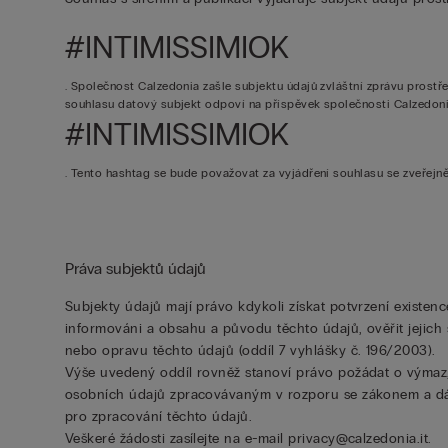
#INTIMISSIMIOK
. Společnost Calzedonia zašle subjektu údajů zvláštní zprávu prostř
souhlasu datový subjekt odpoví na příspěvek společnosti Calzedo
#INTIMISSIMIOK
. Tento hashtag se bude považovat za vyjádření souhlasu se zveřej
Práva subjektů údajů
Subjekty údajů mají právo kdykoli získat potvrzení existence
informováni a obsahu a původu těchto údajů, ověřit jejich
nebo opravu těchto údajů (oddíl 7 vyhlášky č. 196/2003).
Výše uvedený oddíl rovněž stanoví právo požádat o výmaz
osobních údajů zpracovávaným v rozporu se zákonem a dá
pro zpracování těchto údajů.
Veškeré žádosti zasílejte na e-mail privacy@calzedonia.it.