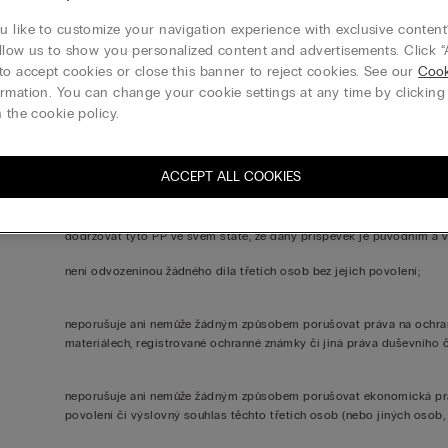
přenášet, vystavovat, vést v databázi a reprodukovat daný příspěvek,
materiálem, a to včetně, avšak ne výhradně, textu, fotografií nebo 
 like to customize your navigation experience with exclusive content?
nebo vyvinutém v budoucnu) a pro jakékoli účely, včetně, avšak ne vý
llow us to show you personalized content and advertisements. Click “
bez omezení co do způsobu, frekvence nebo doby trvání použití, přič
to accept cookies or close this banner to reject cookies. See our
Cook
povinna příspěvek zobrazovat a vy máte právo kdykoli zasláním e-m
rmation. You can change your cookie settings at any time by clickin
příspěvku. Společnost Calzedonia si vyhrazuje právo zobrazit vaši f
 the cookie policy.
2. Prohlašujete, že vám je alespoň 18 (osmnáct) let nebo že jste dosp
PP za vás musí přijmout váš rodič nebo poručník či opatrovník. Kr
ACCEPT ALL COOKIES
všechny příslušné zákony vaší země týkající se této oblasti.
3. Zaručujete, že jste vlastníkem příspěvku nebo že máte z jiných d
dodržovat tyto PP ve svém státě, že daný příspěvek je původním a v
není odvozeninou žádného díla třetích osob bez jejich povolení;
neporušuje ani nemůže žádným způsobem porušovat práva na ochran
materiálech, registrované ochranné známky či jiná práva duševního č
neporušuje ani nemůže žádným způsobem porušovat ekonomická práva 
povolení či výslovný souhlas těchto třetích osob (nebo jiných osob, 