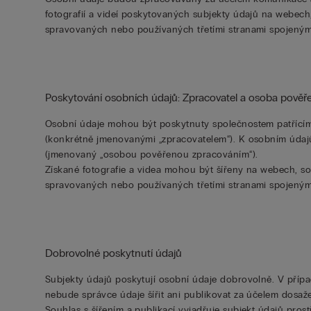
fotografií a videí poskytovaných subjekty údajů na webech,
spravovaných nebo používaných třetími stranami spojenými
Poskytování osobních údajů: Zpracovatel a osoba pově
Osobní údaje mohou být poskytnuty společnostem patřícím
(konkrétně jmenovanými „zpracovatelem“). K osobním údaj
(jmenovaný „osobou pověřenou zpracováním“).
Získané fotografie a videa mohou být šířeny na webech, soc
spravovaných nebo používaných třetími stranami spojenými
Dobrovolné poskytnutí údajů
Subjekty údajů poskytují osobní údaje dobrovolně. V přípa
nebude správce údaje šířit ani publikovat za účelem dosaže
Souhlas s šířením a publikací vyjadřuje subjekt údajů pros