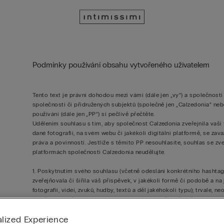
Podmínky používání obsahu vytvořeného uživatelem
Tento text je právní dohodou mezi vámi (dále jen „vy“) a společností
společností či přidružených subjektů (společně jen „Calzedonia“ ne
používání (dále jen „PP“) si pečlivě přečtěte.
Udělením souhlasu s tím, aby společnost Calzedonia zveřejnila vaši 
dané fotografii, na svém webu či jakékoli digitální platformě, se zav
práva a povinnosti. Jestliže s těmito PP nesouhlasíte, souhlas se z
platformách společnosti Calzedonia neudělujte.
1. Poskytnutím svého souhlasu (včetně odeslání konkrétního hashtag
zveřejňovala či šířila váš příspěvek, v jakékoli formě či podobě a na
fotografií, videí, zvuků, hudby, textů a děl jakéhokoli typu); trvale,
jí udělujete veškerá práva k ekonomickému využití včetně práv týkaj
příspěvky (dále jen „povolené příspěvky“ nebo „příspěvky“). Výslov
lized Experience
nezpochybnitelné právo využívat, opětovně využívat, vytvářet odvoze