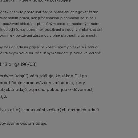
 zárukám, které v těchto PP poskytujete.
ně tak nesmíte postoupit žádná práva ani delegovat žádné
 či působením práva, bez předchozího písemného souhlasu
nek používání shledáno příslušným soudem neplatným nebo
lnou od těchto podmínek používání a neovlivní platnost ani
odmínek používání zůstanou v plné platnosti a účinnosti.
, bez ohledu na případné kolizní normy. Veškerá řízení či
ně italským soudům. Příslušným soudem je soud ve Veroně.
 13 d. lgs 196/03)
právce údajů“) vám sděluje, že zákon D. Lgs
 osobní údaje zpracovávány způsobem, který
subjektů údajů, zejména pokud jde o důvěrnost,
ajů.
áv musí být zpracování veškerých osobních údajů
racováváme osobní údaje.