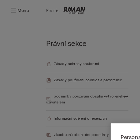
Menu
Pro něj:
Právní sekce
Zásady ochrany soukromí
Zásady používání cookies a preference
podmínky používání obsahu vytvořeného
uživatelem
Informační sdělení o recenzích
všeobecné obchodní podmínky
Persona