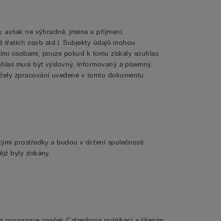
, avšak ne výhradně, jména a příjmení,
ě třetích osob atd.). Subjekty údajů mohou
etími osobami, pouze pokud k tomu získaly souhlas
uhlas musí být výslovný, informovaný a písemný.
účely zpracování uvedené v tomto dokumentu.
kými prostředky a budou v držení společnosti
jž byly získány.
 propagace značek Calzedonia publikací a šířením