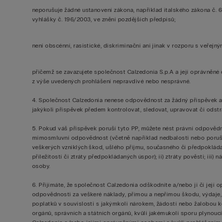
neporušuje žádné ustanovení zákona, například italského zákona č. 
vyhlášky č. 196/2003, ve znění pozdějších předpisů;
není obscénní, rasistické, diskriminační ani jinak v rozporu s veře
přičemž se zavazujete společnost Calzedonia S.p.A a její oprávněné
z výše uvedených prohlášení nepravdivé nebo nesprávné.
4. Společnost Calzedonia nenese odpovědnost za žádný příspěvek 
jakýkoli příspěvek předem kontrolovat, sledovat, upravovat či odstr
5. Pokud váš příspěvek poruší tyto PP, můžete nést právní odpovědn
mimosmluvní odpovědnost (včetně například nedbalosti nebo porušen
veškerých vzniklých škod, ušlého příjmu, současného či předpokláda
příležitostí či ztráty předpokládaných úspor); ii) ztráty pověsti; iii)
osoby.
6. Přijímáte, že společnost Calzedonia odškodníte a/nebo ji či její o
odpovědnosti za veškeré náklady, přímou a nepřímou škodu, výdaje, 
poplatků v souvislosti s jakýmkoli nárokem, žádostí nebo žalobou kd
orgánů, správních a státních orgánů, kvůli jakémukoli sporu plynouc