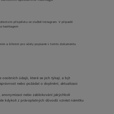
ednictvím příspěvku ve službě Instagram. V případě
nia hashtagem
něním a šířením pro účely popsané v tomto dokumentu.
 osobních údajů, které se jich týkají, a být
 správnost nebo požádat o doplnění, aktualizaci
, anonymizaci nebo zablokování jakýchkoli
le kdykoli z právoplatných důvodů vznést námitku