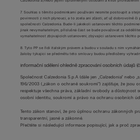
Calzedonia a/nebo jejími oprávněnými osobami a kvůli prohlášením a
7. Souhlas s těmito podmínkami používání nesmíte postoupit a stej
povinnosti z nich plynoucí, a to zcela ani zčásti, ať už dobrovolně
společnosti Calzedonia. Bude-li jakékoli ustanovení těchto podmí
jinak nevymahatelným, příslušná část se bude považovat za oddělite
vymahatelnost zbývajících ustanovení; zbývající ustanovení těchto p
8. Tyto PP se řídí italským právem a budou v souladu s ním vymáhány
žaloby týkající se předmětu této smlouvy budou předloženy výhrad
informační sdělení ohledně zpracování osobních údajů (čl.
Společnost Calzedonia S.p.A (dále jen „Calzedonia“ nebo „s
196/2003 („zákon o ochraně soukromí“) zajišťuje, že jsou
respektuje všechna práva, základní svobody a důstojnost 
osobní identitu, soukromí a právo na ochranu osobních úd
Tento zákon stanoví, že pro úplnou ochranu zákonných pr
transparentní, jasné a zákonné.
Přečtěte si následující informace popisující, jak a proč zp