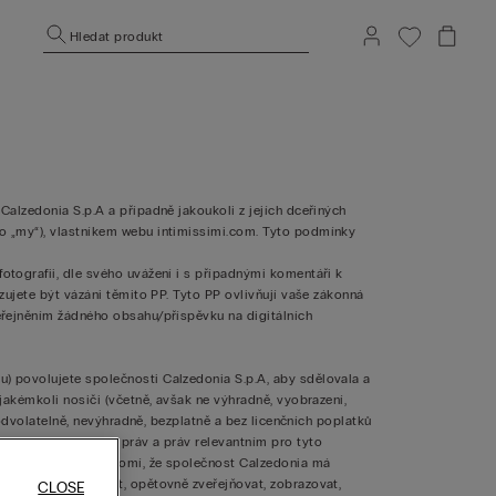
Hledat produkt
 Calzedonia S.p.A a případně jakoukoli z jejích dceřiných
bo „my“), vlastníkem webu intimissimi.com. Tyto podmínky
fotografii, dle svého uvážení i s případnými komentáři k
azujete být vázáni těmito PP. Tyto PP ovlivňují vaše zákonná
veřejněním žádného obsahu/příspěvku na digitálních
u) povolujete společnosti Calzedonia S.p.A, aby sdělovala a
 jakémkoli nosiči (včetně, avšak ne výhradně, vyobrazení,
 neodvolatelně, nevýhradně, bezplatně a bez licenčních poplatků
ících se autorských práv a práv relevantním pro tyto
ně tak berete na vědomí, že společnost Calzedonia má
ná díla, zveřejňovat, opětovně zveřejňovat, zobrazovat,
CLOSE