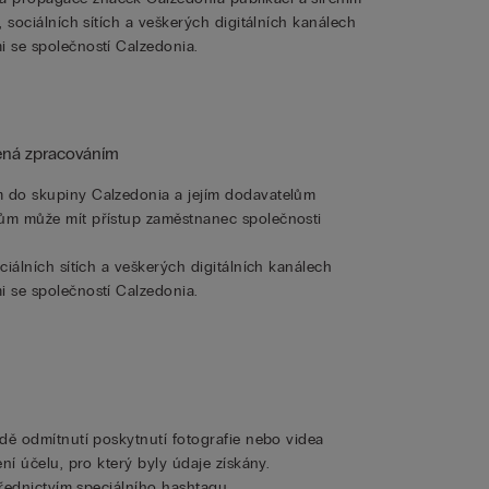
 sociálních sítích a veškerých digitálních kanálech
 se společností Calzedonia.
řená zpracováním
 do skupiny Calzedonia a jejím dodavatelům
ům může mít přístup zaměstnanec společnosti
iálních sítích a veškerých digitálních kanálech
 se společností Calzedonia.
dě odmítnutí poskytnutí fotografie nebo videa
ní účelu, pro který byly údaje získány.
třednictvím speciálního hashtagu