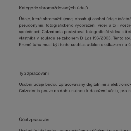
Kategorie shromažďovaných údajů
Údaje, které shromažďujeme, obsahují osobní údaje (včetně
pseudonymu, fotografického vyobrazení, videí, a to i včetn
společnosti Calzedonia poskytovat fotografie či videa s tř
vlastníka v souladu se zákonem D. Lgs 196/2003. Tento so
Kromě toho musí být tento souhlas udělen s odkazem na 
Typ zpracování
Osobní údaje budou zpracovávány digitálními a elektronic
Calzedonia pouze na dobu nutnou k dosažení účelu, pro ně
Účel zpracování
Osobní údaje budou zpracovávány za účelem komunikace a