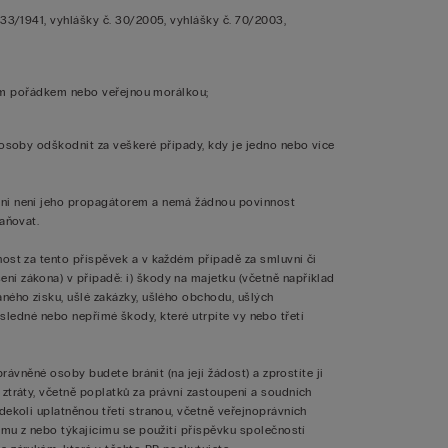
633/1941, vyhlášky č. 30/2005, vyhlášky č. 70/2003,
jným pořádkem nebo veřejnou morálkou;
 osoby odškodnit za veškeré případy, kdy je jedno nebo více
ani není jeho propagátorem a nemá žádnou povinnost
aňovat.
ost za tento příspěvek a v každém případě za smluvní či
í zákona) v případě: i) škody na majetku (včetně například
ného zisku, ušlé zakázky, ušlého obchodu, ušlých
 následné nebo nepřímé škody, které utrpíte vy nebo třetí
právněné osoby budete bránit (na její žádost) a zprostíte ji
ztráty, včetně poplatků za právní zastoupení a soudních
ekoli uplatněnou třetí stranou, včetně veřejnoprávních
ímu z nebo týkajícímu se použití příspěvku společností