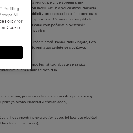
 zcela nebo zčásti a jednotlivě či ve spojení s jiným
vyobrazení, na jakémkoli médiu (ať už v současnosti známém
 Profiling
hradně, reklamy, publicity, propagace, balení a obchodu, a
Accept All
emž se má za to, že společnost Calzedonia není jakkoli
ie Policy
for
ailu na hello@intimissimi.com požádat o odstranění
g on
Cookie
otografii bez vašeho popisu.
ělý dle předpisů ve vašem státě. Pokud zletilý nejste, tyto
omě toho berete na vědomí a zavazujete se dodržovat
ůvodů práva a pravomoc jednat tak, abyste se zavázali
ýhradním dílem a dále že toto dílo:
u soukromí, práva na ochranu osobnosti v publikovaných
i průmyslového vlastnictví třetích osob;
ani osobnostní práva třetích osob, jelikož jste obdrželi
které k nim mají práva);